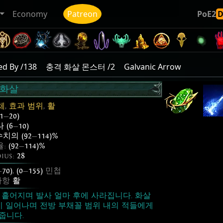
Economy
Patreon
PoE2
d By /138
충격 화살 몬스터 /2
Galvanic Arrow
 화살
체
,
효과 범위
,
활
(1
—
20)
 (6
—
10)
치의 (92
—
114)%
율:
(92
—
114)%
dius:
28
—
70)
,
(0
—
155)
민첩
사항
활
 흩어지며 발사 얼마 후에 사라집니다. 화살
이 일어나며 전방 부채꼴 범위 내의 적들에게
줍니다.