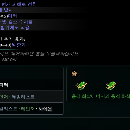
 번개 피해로 전환
개 발사
—
0.5)
미터
 및 감소 수치를
 범위에도 적용
 추가 효과:
0
—
40)
% 증가
시오. 제거하려면 홈을 우클릭하십시오.
c Arrow
종
릭터
충격 화살
에너지의 충격 화
인저
·
듀얼리스트
얼리스트
·
레인저
·
사이온