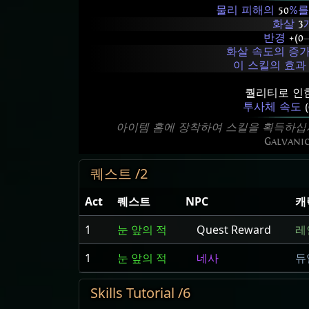
물리 피해의
50
%를
화살
3
반경
+(0
화살 속도의 증가
이 스킬의 효과
퀄리티로 인한
투사체 속도
(
아이템 홈에 장착하여 스킬을 획득하십
Galvani
퀘스트 /2
Act
퀘스트
NPC
캐
1
눈 앞의 적
Quest Reward
레
1
눈 앞의 적
네사
듀
Skills Tutorial /6