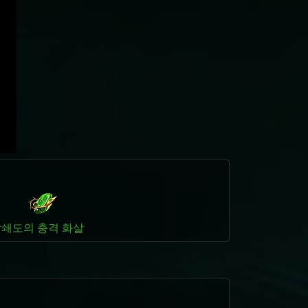
살
쇄도의 충격 화살