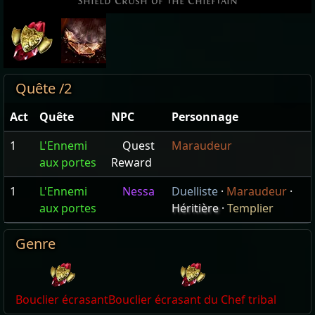
Shield Crush of the Chieftain
Quête /2
Act
Quête
NPC
Personnage
1
L'Ennemi
Quest
Maraudeur
aux portes
Reward
1
L'Ennemi
Nessa
Duelliste
·
Maraudeur
·
aux portes
Héritière
·
Templier
Genre
Bouclier écrasant
Bouclier écrasant du Chef tribal