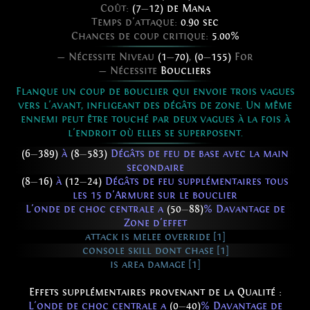
Coût:
(7
—
12) de Mana
Temps d'attaque:
0.90 sec
Chances de coup critique:
5.00%
— Nécessite Niveau
(1
—
70)
,
(0
—
155)
For
— Nécessite
Boucliers
Flanque un coup de bouclier qui envoie trois vagues
vers l'avant, infligeant des dégâts de zone. Un même
ennemi peut être touché par deux vagues à la fois à
l'endroit où elles se superposent.
(6
—
389)
à
(8
—
583)
Dégâts de feu de base avec la main
secondaire
(8
—
16)
à
(12
—
24)
Dégâts de feu supplémentaires tous
les 15 d'Armure sur le bouclier
L'onde de choc centrale a
(50
—
88)
% Davantage de
Zone d'effet
attack is melee override [1]
console skill dont chase [1]
is area damage [1]
Effets supplémentaires provenant de la Qualité :
L'onde de choc centrale a
(0
—
40)
% Davantage de