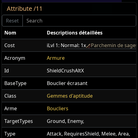
Attribute /11
Nom
Descriptions détaillées
Cost
iLvl 1:
Normal: 1x
Parchemin de sages
Acronym
Armure
Id
ShieldCrushAltX
BaseType
Bouclier écrasant
Class
Gemmes d'aptitude
Arme
Boucliers
TargetTypes
Ground, Enemy,
Type
Attack, RequiresShield, Melee, Area,