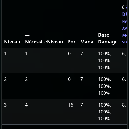
6
Dég
feu
ave
—
Base
ma
Niveau
NécessiteNiveau
For
Mana
Damage
se
1
1
0
7
100%,
6, 
100%,
100%
2
2
0
7
100%,
6, 
100%,
100%
3
4
16
7
100%,
8, 
100%,
100%