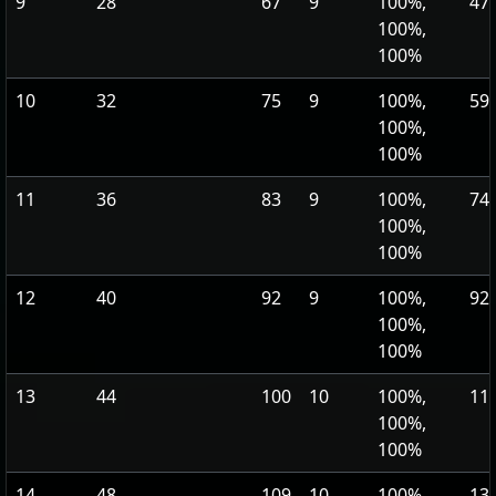
9
28
67
9
100%,
47,
100%,
100%
10
32
75
9
100%,
59,
100%,
100%
11
36
83
9
100%,
74,
100%,
100%
12
40
92
9
100%,
92,
100%,
100%
13
44
100
10
100%,
113
100%,
100%
14
48
109
10
100%,
138