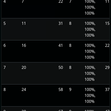
4
7
22
7
100%,
11,
100%,
100%
5
11
31
8
100%,
15,
100%,
100%
6
16
41
8
100%,
22,
100%,
100%
7
20
50
8
100%,
29,
100%,
100%
8
24
58
9
100%,
37,
100%,
100%