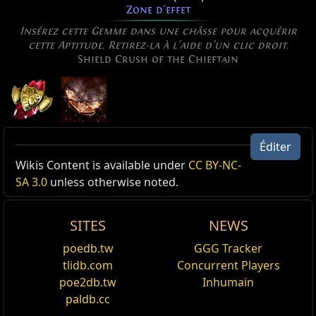
Zone d'effet
Insérez cette Gemme dans une châsse pour acquérir
cette Aptitude. Retirez-la à l'aide d'un clic droit.
Shield Crush of the Chieftain
Bouclier écrasant du Chef tribal
Éditer
Niveau:
(1
—
40)
Active Type: Attack, RequiresShield, Melee, Area,
Wikis Content is available under
CC BY-NC-
Coût:
(7
—
14) de Mana
Multistrikeable, Fire
SA 3.0
unless otherwise noted.
Temps d'attaque:
0.90 sec
Chances de coup critique:
5.00%
Reset
SITES
NEWS
Flanque un coup de bouclier qui envoie trois vagues
vers l'avant, infligeant des dégâts de zone. Un même
Soutien : Dégâts de feu Rajoutés
poedb.tw
GGG Tracker
ennemi peut être touché par deux vagues à la fois à
Modifie les aptitudes qui touchent les ennemis.
tlidb.com
Concurrent Players
l'endroit où elles se superposent.
poe2db.tw
Inhumain
Soutien : Inspiration
(6
—
1417)
à
(8
—
2126)
Dégâts de feu de base avec la main
paldb.cc
Modifie toutes les aptitudes. Les Créatures, les
secondaire