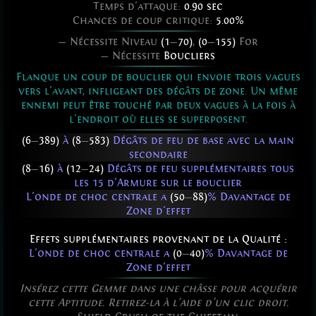
Temps d'attaque:
0.90 sec
Chances de coup critique:
5.00%
— Nécessite Niveau
(1
—
70)
,
(0
—
155)
For
— Nécessite
Boucliers
Flanque un coup de bouclier qui envoie trois vagues
vers l'avant, infligeant des dégâts de zone. Un même
ennemi peut être touché par deux vagues à la fois à
l'endroit où elles se superposent.
(6
—
389)
à
(8
—
583)
Dégâts de feu de base avec la main
secondaire
(8
—
16)
à
(12
—
24)
Dégâts de feu supplémentaires tous
les 15 d'Armure sur le bouclier
L'onde de choc centrale a
(50
—
88)
% Davantage de
Zone d'effet
Effets supplémentaires provenant de la Qualité :
L'onde de choc centrale a
(0
—
40)
% Davantage de
Zone d'effet
Insérez cette Gemme dans une châsse pour acquérir
cette Aptitude. Retirez-la à l'aide d'un clic droit.