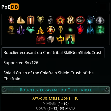
PoE
DB
Bouclier écrasant du Chef tribal SkillGemShieldCrush
Supported By /126
Shield Crush of the Chieftain Shield Crush of the
Chieftain
Bouclier écrasant du Chef tribal
Attaque
,
Melee
,
Zone
,
Feu
Niveau:
(1
—
20)
Coût:
(7
—
12) de Mana