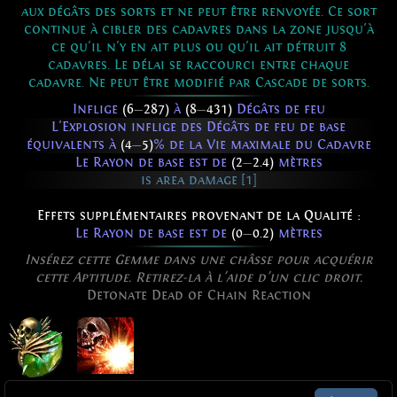
aux dégâts des sorts et ne peut être renvoyée. Ce sort
continue à cibler des cadavres dans la zone jusqu'à
ce qu'il n'y en ait plus ou qu'il ait détruit 8
cadavres. Le délai se raccourci entre chaque
cadavre. Ne peut être modifié par Cascade de sorts.
Inflige
(6
—
287)
à
(8
—
431)
Dégâts de feu
L'Explosion inflige des Dégâts de feu de base
équivalents à
(4
—
5)
% de la Vie maximale du Cadavre
Le Rayon de base est de
(2
—
2.4)
mètres
is area damage [1]
Effets supplémentaires provenant de la Qualité :
Le Rayon de base est de
(0
—
0.2)
mètres
Insérez cette Gemme dans une châsse pour acquérir
cette Aptitude. Retirez-la à l'aide d'un clic droit.
Detonate Dead of Chain Reaction
Explosion cadavérique de la Réaction en