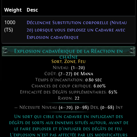
Weight
Desc
1000
Déclenche Substitution corporelle (Niveau
(T5)
20) lorsque vous explosez un Cadavre avec
Explosion cadavérique
Explosion cadavérique de la Réaction en
chaîne
Sort
,
Zone
,
Feu
Niveau:
(1
—
20)
Coût:
(7
—
27) de Mana
Temps d'incantation:
0.80 sec
Chances de coup critique:
6.00%
Efficacité des Dégâts supplémentaires:
65%
Rayon:
22
— Nécessite Niveau
(4
—
70)
,
(0
—
98)
Dex,
(0
—
68)
Int
Un sort qui cible un cadavre en infligeant des
dégâts de sorts aux ennemis situés autour, avant de
le faire exploser et d'infliger des dégâts de feu.
L'explosion n'est pas affectée par les modificateurs