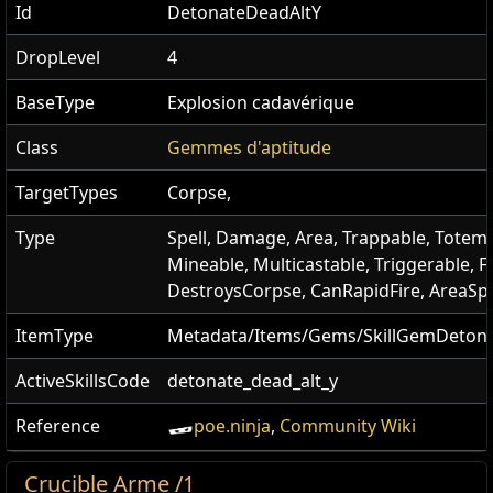
Id
DetonateDeadAltY
DropLevel
4
BaseType
Explosion cadavérique
Class
Gemmes d'aptitude
TargetTypes
Corpse,
Type
Spell, Damage, Area, Trappable, Totema
Mineable, Multicastable, Triggerable, Fi
DestroysCorpse, CanRapidFire, AreaSpe
ItemType
Metadata/Items/Gems/SkillGemDeton
ActiveSkillsCode
detonate_dead_alt_y
Reference
poe.ninja
,
Community Wiki
Crucible Arme /1