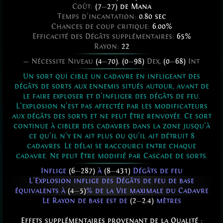
Coût:
(7
—
27) de Mana
Temps d'incantation:
0.80 sec
Chances de coup critique:
6.00%
Efficacité des Dégâts supplémentaires:
65%
Rayon:
22
— Nécessite Niveau
(4
—
70)
,
(0
—
98)
Dex,
(0
—
68)
Int
Un sort qui cible un cadavre en infligeant des
dégâts de sorts aux ennemis situés autour, avant de
le faire exploser et d'infliger des dégâts de feu.
L'explosion n'est pas affectée par les modificateurs
aux dégâts des sorts et ne peut être renvoyée. Ce sort
continue à cibler des cadavres dans la zone jusqu'à
ce qu'il n'y en ait plus ou qu'il ait détruit 8
cadavres. Le délai se raccourci entre chaque
cadavre. Ne peut être modifié par Cascade de sorts.
Inflige
(6
—
287)
à
(8
—
431)
Dégâts de feu
L'Explosion inflige des Dégâts de feu de base
équivalents à
(4
—
5)
% de la Vie maximale du Cadavre
Le Rayon de base est de
(2
—
2.4)
mètres
Effets supplémentaires provenant de la Qualité :