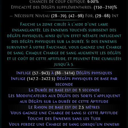
Chances de coup critique:
6.00%
Efficacité des Dégâts supplémentaires:
(150
—
210)%
— Nécessite Niveau
(28
—
70)
,
(42
—
98)
For,
(29
—
68)
Int
Fauche la zone ciblée à l'aide d'une lame
ensanglantée. Les ennemis touchés subissent des
dégâts physiques, ainsi qu'un effet néfaste infligeant
des dégâts physiques sur la durée. Si des ennemis
survivent à votre Fauchage, vous gagnez une Charge
de sang. Chaque Charge de sang augmente les dégâts
et le coût de cette aptitude, et peuvent être cumulées
jusqu'à 5.
Inflige
(57
—
943)
à
(86
—
1414)
Dégâts physiques
Inflige
(147.2
—
2422.5)
Dégâts physiques de base par
seconde
La Durée de base est de
1
seconde
Les Modificateurs aux Dégâts des Sorts s'appliquent
aux Dégâts sur la durée de cette Aptitude
Le Rayon de base est de
2.5
mètres
Vous gagnez une Charge de sang si cette Aptitude
Touche des Ennemis sans les Tuer
Vous perdez une Charge de sang lorsqu'un ennemi