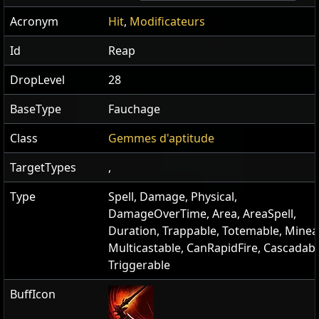
Acronym
Hit
,
Modificateurs
Id
Reap
DropLevel
28
BaseType
Fauchage
Class
Gemmes d'aptitude
TargetTypes
,
Type
Spell, Damage, Physical,
DamageOverTime, Area, AreaSpell,
Duration, Trappable, Totemable, Minea
Multicastable, CanRapidFire, Cascadabl
Triggerable
BuffIcon