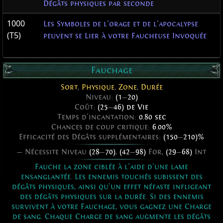
Dégâts physiques par seconde
1000
Les Symboles de l'orage et de l'apocalypse
(T5)
peuvent se Lier à votre Faucheuse Invoquée
Fauchage
Sort
,
Physique
,
Zone
,
Durée
Niveau:
(1
—
20)
Coût:
(25
—
46) de Vie
Temps d'incantation:
0.80 sec
Chances de coup critique:
6.00%
Efficacité des Dégâts supplémentaires:
(150
—
210)%
— Nécessite Niveau
(28
—
70)
,
(42
—
98)
For,
(29
—
68)
Int
Fauche la zone ciblée à l'aide d'une lame
ensanglantée. Les ennemis touchés subissent des
dégâts physiques, ainsi qu'un effet néfaste infligeant
des dégâts physiques sur la durée. Si des ennemis
survivent à votre Fauchage, vous gagnez une Charge
de sang. Chaque Charge de sang augmente les dégâts