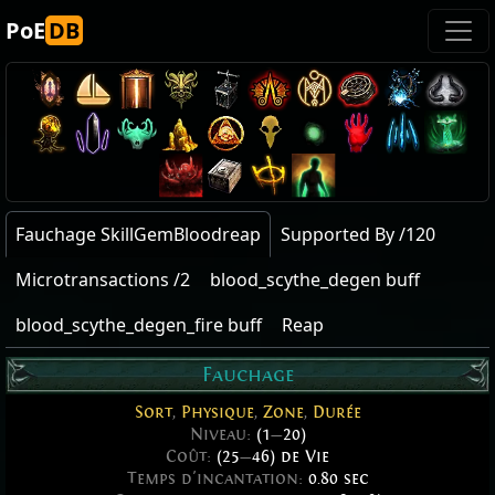
PoE
DB
Fauchage SkillGemBloodreap
Supported By /120
Microtransactions /2
blood_scythe_degen buff
blood_scythe_degen_fire buff
Reap
Fauchage
Sort
,
Physique
,
Zone
,
Durée
Niveau:
(1
—
20)
Coût:
(25
—
46) de Vie
Temps d'incantation:
0.80 sec