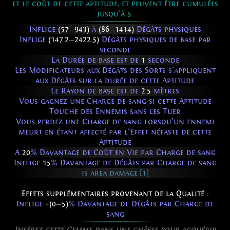
et le coût de cette aptitude, et peuvent être cumulées
jusqu'à 5.
Inflige
(57
—
943)
à
(86
—
1414)
Dégâts physiques
Inflige
(147.2
—
2422.5)
Dégâts physiques de base par
seconde
La Durée de base est de
1
seconde
Les Modificateurs aux Dégâts des Sorts s'appliquent
aux Dégâts sur la durée de cette Aptitude
Le Rayon de base est de
2.5
mètres
Vous gagnez une Charge de sang si cette Aptitude
Touche des Ennemis sans les Tuer
Vous perdez une Charge de sang lorsqu'un ennemi
meurt en étant affecté par l'Effet néfaste de cette
Aptitude
A
20
% Davantage de Coût en Vie par Charge de sang
Inflige
15
% Davantage de Dégâts par Charge de sang
is area damage [1]
Effets supplémentaires provenant de la Qualité :
Inflige
+(0
—
5)
% Davantage de Dégâts par Charge de
sang
Insérez cette Gemme dans une châsse pour acquérir