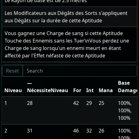
Le Rayon de base est de
2.5
mètres
Les Modificateurs aux Dégâts des Sorts s'appliquent
aux Dégâts sur la durée de cette Aptitude
Vous gagnez une Charge de sang si cette Aptitude
Touche des Ennemis sans les Tuer\nVous perdez une
Charge de sang lorsqu'un ennemi meurt en étant
affecté par l'Effet néfaste de cette Aptitude
—
Base
Niveau
NécessiteNiveau
For
Int
Mana
Damage
1
28
42
29
25
100%,
100%,
100%
2
31
46
32
26
100%,
100%,