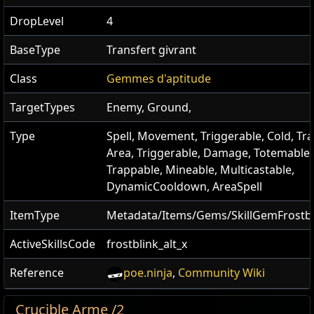
DropLevel
4
BaseType
Transfert givrant
Class
Gemmes d'aptitude
TargetTypes
Enemy, Ground,
Type
Spell, Movement, Triggerable, Cold, Tra
Area, Triggerable, Damage, Totemable,
Trappable, Mineable, Multicastable,
DynamicCooldown, AreaSpell
ItemType
Metadata/Items/Gems/SkillGemFrostbl
ActiveSkillsCode
frostblink_alt_x
Reference
poe.ninja
,
Community Wiki
Crucible Arme /2