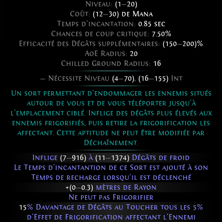
Niveau:
(1
—
20)
Coût:
(12
—
30) de Mana
Temps d'incantation:
0.85 sec
Chances de coup critique:
7.50%
Efficacité des Dégâts supplémentaires:
(150
—
200)%
AoE Radius:
20
Chilled Ground Radius:
16
— Nécessite Niveau
(4
—
70)
,
(16
—
155)
Int
Un sort permettant d'endommager les ennemis situés
autour de vous et de vous téléporter jusqu'à
l'emplacement ciblé. Inflige des dégâts plus élevés aux
ennemis frigorifiés, puis retire la frigorification les
affectant. Cette aptitude ne peut être modifiée par
Déchaînement.
Inflige
(7
—
916)
à
(11
—
1374)
Dégâts de froid
Le Temps d'incantantion de ce Sort est ajouté à son
Temps de recharge lorsqu'il est déclenché
+(0
—
0.3)
mètres de Rayon
Ne peut pas Frigorifier
15
% Davantage de Dégâts au Toucher tous les 5%
d'Effet de Frigorification affectant l'Ennemi