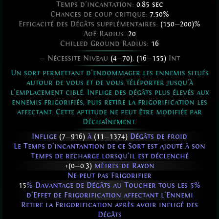
Temps d'incantation:
0.85 sec
Chances de coup critique:
7.50%
Efficacité des Dégâts supplémentaires:
(150
—
200)%
AoE Radius:
20
Chilled Ground Radius:
16
— Nécessite Niveau
(4
—
70)
,
(16
—
155)
Int
Un sort permettant d'endommager les ennemis situés
autour de vous et de vous téléporter jusqu'à
l'emplacement ciblé. Inflige des dégâts plus élevés aux
ennemis frigorifiés, puis retire la frigorification les
affectant. Cette aptitude ne peut être modifiée par
Déchaînement.
Inflige
(7
—
916)
à
(11
—
1374)
Dégâts de froid
Le Temps d'incantantion de ce Sort est ajouté à son
Temps de recharge lorsqu'il est déclenché
+(0
—
0.3)
mètres de Rayon
Ne peut pas Frigorifier
15
% Davantage de Dégâts au Toucher tous les 5%
d'Effet de Frigorification affectant l'Ennemi
Retire la Frigorification après avoir infligé des
Dégâts