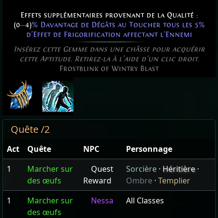
Effets supplémentaires provenant de la Qualité :
(0
—
4)
% Davantage de Dégâts au Toucher tous les 5%
d'Effet de Frigorification affectant l'Ennemi
Insérez cette Gemme dans une châsse pour acquérir
cette Aptitude. Retirez-la à l'aide d'un clic droit.
Frostblink of Wintry Blast
Quête /2
Act
Quête
NPC
Personnage
1
Marcher sur
Quest
Sorcière
·
Héritière
·
des œufs
Reward
Ombre
·
Templier
1
Marcher sur
Nessa
All Classes
des œufs