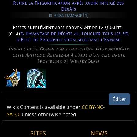
Retire la Frigorification après avoir infligé des
Dégâts
is area damage [1]
Effets supplémentaires provenant de la Qualité :
(0
—
4)
% Davantage de Dégâts au Toucher tous les 5%
d'Effet de Frigorification affectant l'Ennemi
Insérez cette Gemme dans une châsse pour acquérir
cette Aptitude. Retirez-la à l'aide d'un clic droit.
Frostblink of Wintry Blast
Transfert givrant du Souffle Hivernal
Éditer
Niveau:
(1
—
40)
Active Type: Spell, Movement, Triggerable, Cold,
Wikis Content is available under
CC BY-NC-
Coût:
(12
—
44) de Mana
Travel, Area, Triggerable, Damage, Totemable,
SA 3.0
unless otherwise noted.
Temps d'incantation:
0.85 sec
Trappable, Mineable, Multicastable,
Chances de coup critique:
7.50%
DynamicCooldown, AreaSpell
Efficacité des Dégâts supplémentaires:
(150
—
200)%
SITES
NEWS