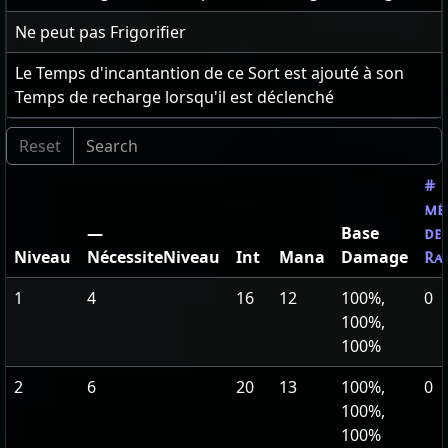
Ne peut pas Frigorifier
Le Temps d'incantantion de ce Sort est ajouté à son
Temps de recharge lorsqu'il est déclenché
#
mè
—
Base
de
Niveau
NécessiteNiveau
Int
Mana
Damage
Ra
1
4
16
12
100%,
0
100%,
100%
2
6
20
13
100%,
0
100%,
100%