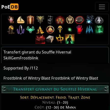
PoE
DB
Transfert givrant du Souffle Hivernal
SkillGemFrostblink
Supported By /112
Frostblink of Wintry Blast Frostblink of Wintry Blast
Transfert givrant du Souffle Hivernal
Sort
,
Déplacement
,
Froid
,
Trajet
,
Zone
Niveau:
(1
—
20)
Coût:
(12
—
30) de Mana