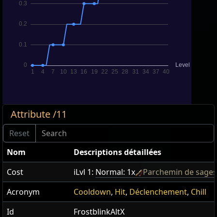
Attribute /11
Nom
Descriptions détaillées
Cost
iLvl 1:
Normal: 1x
Parchemin de sages
Acronym
Cooldown
,
Hit
,
Déclenchement
,
Chill
Id
FrostblinkAltX