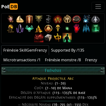
PoE
DB
Frénésie SkillGemFrenzy
Supported By /135
Microtransactions /1
Frénésie monstre /8
Frenzy
Frénésie
Attaque
,
Projectile
,
Arc
Niveau:
(1
—
20)
Coût:
(7
—
10) de Mana
Dégâts d'Attaque:
(115
—
135)% de base
Efficacité des Dégâts supplémentaires:
(115
—
135)%
— Nécessite Niveau
(16
—
70)
,
(41
—
155)
Dex