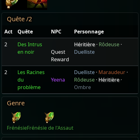
Quête /2
Act
Quête
NPC
Personnage
2
Des Intrus
Héritière
·
Rôdeuse
·
en noir
Quest
Duelliste
Reward
2
Les Racines
Duelliste
·
Maraudeur
·
du
Yeena
Rôdeuse
·
Héritière
·
problème
Ombre
Genre
Frénésie
Frénésie de l'Assaut