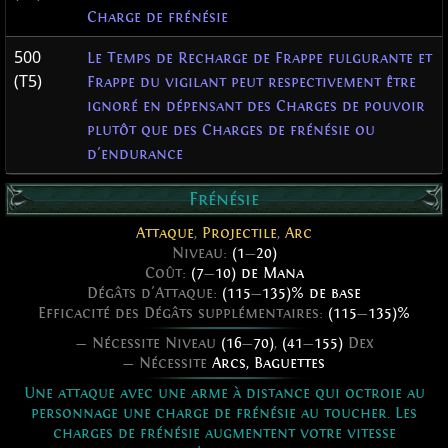
Charge de frénésie
500
Le Temps de Recharge de Frappe fulgurante et
(T5)
Frappe du vigilant peut respectivement être
ignoré en dépensant des Charges de pouvoir
plutôt que des Charges de frénésie ou
d'endurance
Frénésie
Attaque
,
Projectile
,
Arc
Niveau:
(1
—
20)
Coût:
(7
—
10) de Mana
Dégâts d'Attaque:
(115
—
135)% de base
Efficacité des Dégâts supplémentaires:
(115
—
135)%
— Nécessite Niveau
(16
—
70)
,
(41
—
155)
Dex
— Nécessite
Arcs
,
Baguettes
Une attaque avec une arme à distance qui octroie au
personnage une charge de frénésie au toucher. Les
charges de frénésie augmentent votre vitesse