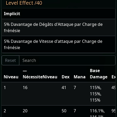
Level Effect /40
Implicit
5
% Davantage de Dégâts d'Attaque par Charge de
frénésie
5
% Davantage de Vitesse d'attaque par Charge de
frénésie
—
Base
Niveau
NécessiteNiveau
Dex
Mana
Damage
Ex
1
16
41
7
115%,
49
115%,
115%
2
20
50
7
116.1%,
95