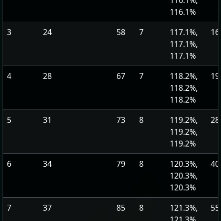
116.1%,
116.1%
3
24
58
7
117.1%,
16
117.1%,
117.1%
4
28
67
7
118.2%,
19
118.2%,
118.2%
5
31
73
8
119.2%,
28
119.2%,
119.2%
6
34
79
8
120.3%,
40
120.3%,
120.3%
7
37
85
8
121.3%,
55
121.3%,