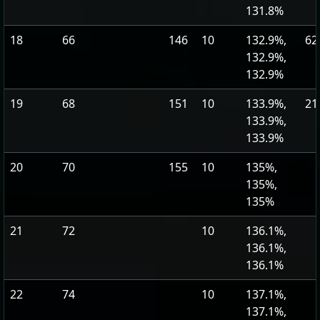
131.8%
18
66
146
10
132.9%,
62
132.9%,
132.9%
19
68
151
10
133.9%,
21
133.9%,
133.9%
20
70
155
10
135%,
135%,
135%
21
72
10
136.1%,
136.1%,
136.1%
22
74
10
137.1%,
137.1%,