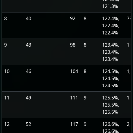
121.3%
8
40
92
8
122.4%,
75
122.4%,
122.4%
9
43
98
8
123.4%,
1,
123.4%,
123.4%
10
46
104
8
124.5%,
1,
124.5%,
124.5%
11
49
111
9
125.5%,
1,
125.5%,
125.5%
12
52
117
9
126.6%,
2,
126.6%,