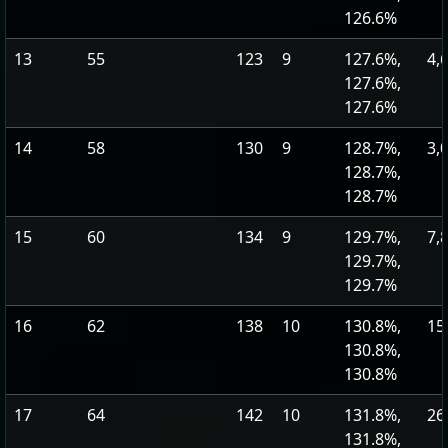
126.6%
13
55
123
9
127.6%,
4,
127.6%,
127.6%
14
58
130
9
128.7%,
3,
128.7%,
128.7%
15
60
134
9
129.7%,
7,
129.7%,
129.7%
16
62
138
10
130.8%,
15
130.8%,
130.8%
17
64
142
10
131.8%,
26
131.8%,