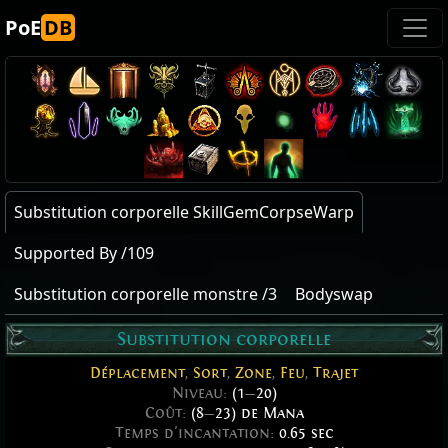
PoE
DB
Substitution corporelle SkillGemCorpseWarp
Supported By /109
Substitution corporelle monstre /3
Bodyswap
Substitution corporelle
Déplacement
,
Sort
,
Zone
,
Feu
,
Trajet
Niveau:
(1
—
20)
Coût:
(8
—
23) de Mana
Temps d'incantation:
0.65 sec