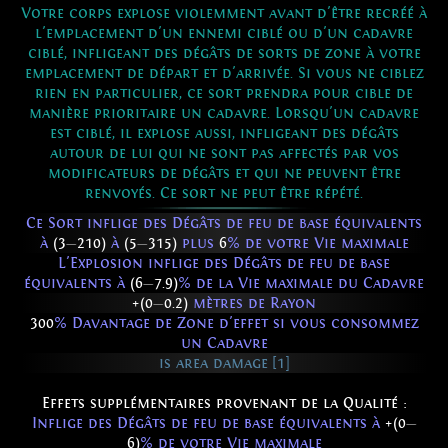
Votre corps explose violemment avant d'être recréé à
l'emplacement d'un ennemi ciblé ou d'un cadavre
ciblé, infligeant des dégâts de sorts de zone à votre
emplacement de départ et d'arrivée. Si vous ne ciblez
rien en particulier, ce sort prendra pour cible de
manière prioritaire un cadavre. Lorsqu'un cadavre
est ciblé, il explose aussi, infligeant des dégâts
autour de lui qui ne sont pas affectés par vos
modificateurs de dégâts et qui ne peuvent être
renvoyés. Ce sort ne peut être répété.
Ce Sort inflige des Dégâts de feu de base équivalents
à
(3
—
210)
à
(5
—
315)
plus
6
% de votre Vie maximale
L'Explosion inflige des Dégâts de feu de base
équivalents à
(6
—
7.9)
% de la Vie maximale du Cadavre
+(0
—
0.2)
mètres de Rayon
300
% Davantage de Zone d'effet si vous consommez
un Cadavre
is area damage [1]
Effets supplémentaires provenant de la Qualité :
Inflige des Dégâts de feu de base équivalents à
+(0
—
6)
% de votre Vie maximale