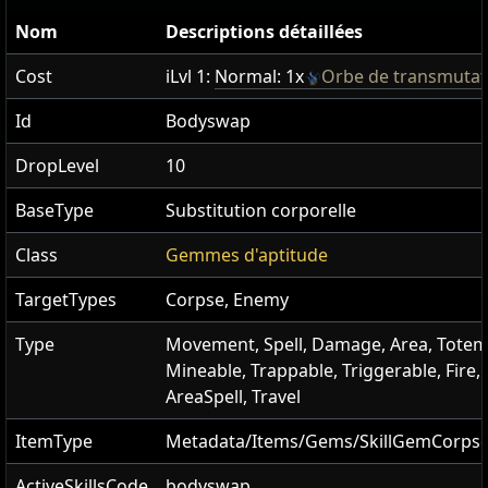
Nom
Descriptions détaillées
Cost
iLvl 1:
Normal: 1x
Orbe de transmutat
Id
Bodyswap
DropLevel
10
BaseType
Substitution corporelle
Class
Gemmes d'aptitude
TargetTypes
Corpse, Enemy
Type
Movement, Spell, Damage, Area, Totem
Mineable, Trappable, Triggerable, Fire,
AreaSpell, Travel
ItemType
Metadata/Items/Gems/SkillGemCorps
ActiveSkillsCode
bodyswap