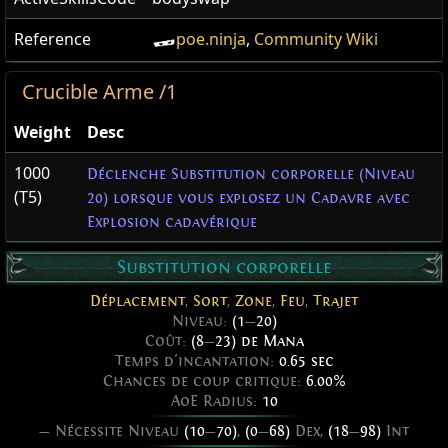
Reference
poe.ninja
,
Community Wiki
Crucible Arme /1
Weight
Desc
1000
Déclenche Substitution corporelle (Niveau
(T5)
20) lorsque vous explosez un Cadavre avec
Explosion cadavérique
Substitution corporelle
Déplacement
,
Sort
,
Zone
,
Feu
,
Trajet
Niveau:
(1
—
20)
Coût:
(8
—
23) de Mana
Temps d'incantation:
0.65 sec
Chances de coup critique:
6.00%
AoE Radius:
10
— Nécessite Niveau
(10
—
70)
,
(0
—
68)
Dex,
(18
—
98)
Int