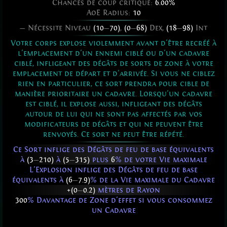
Chances de coup critique:
6.00%
AoE Radius:
10
— Nécessite Niveau
(10
—
70)
,
(0
—
68)
Dex,
(18
—
98)
Int
Votre corps explose violemment avant d'être recréé à
l'emplacement d'un ennemi ciblé ou d'un cadavre
ciblé, infligeant des dégâts de sorts de zone à votre
emplacement de départ et d'arrivée. Si vous ne ciblez
rien en particulier, ce sort prendra pour cible de
manière prioritaire un cadavre. Lorsqu'un cadavre
est ciblé, il explose aussi, infligeant des dégâts
autour de lui qui ne sont pas affectés par vos
modificateurs de dégâts et qui ne peuvent être
renvoyés. Ce sort ne peut être répété.
Ce Sort inflige des Dégâts de feu de base équivalents
à
(3
—
210)
à
(5
—
315)
plus
6
% de votre Vie maximale
L'Explosion inflige des Dégâts de feu de base
équivalents à
(6
—
7.9)
% de la Vie maximale du Cadavre
+(0
—
0.2)
mètres de Rayon
300
% Davantage de Zone d'effet si vous consommez
un Cadavre