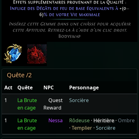
Effets supplémentaires provenant de la Qualité :
Inflige des Dégâts de feu de base équivalents à
+(0
—
6)
% de votre Vie maximale
Insérez cette Gemme dans une châsse pour acquérir
cette Aptitude. Retirez-la à l'aide d'un clic droit.
Bodyswap
Quête /2
Act
Quête
NPC
Personnage
1
La Brute
Quest
Sorcière
en cage
Reward
1
La Brute
Nessa
Rôdeuse
·
Héritière
·
Ombre
en cage
·
Templier
·
Sorcière