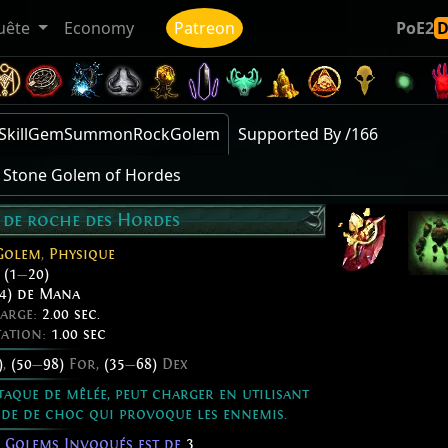
uête
Economy
Patreon
PoE2
es SkillGemSummonRockGolem
Supported By /166
Stone Golem of Hordes
 de roche des Hordes
Golem
,
Physique
:
(1
—
20)
4) de Mana
harge:
2.00 sec.
tation:
1.00 sec
)
,
(50
—
98)
For,
(35
—
68)
Dex
aque de mêlée, peut charger en utilisant
nde de choc qui provoque les ennemis.
 Golems Invoqués est de
3