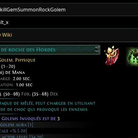
SkillGemSummonRockGolem
lt_x
 Wiki
 de roche des Hordes
Golem
,
Physique
:
(1
—
20)
4) de Mana
harge:
2.00 sec.
tation:
1.00 sec
)
,
(50
—
98)
For,
(35
—
68)
Dex
aque de mêlée, peut charger en utilisant
nde de choc qui provoque les ennemis.
 Golems Invoqués est de
3
 golem aura [1]
ale +% [-20]
actor level [34,70]