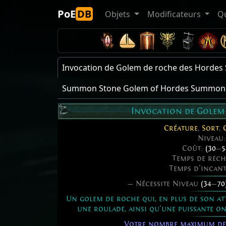
PoE
DB
Objets
Modificateurs
Q
Invocation de Golem de roche des Hord
Summon Stone Golem of Hordes Summon 
Invocation de Golem
Créature
,
Sort
,
Niveau
Coût:
(30
—
5
Temps de rec
Temps d'incan
— Nécessite Niveau
(34
—
70
Un golem de roche qui, en plus de son att
une roulade, ainsi qu'une puissante o
Votre nombre maximum de