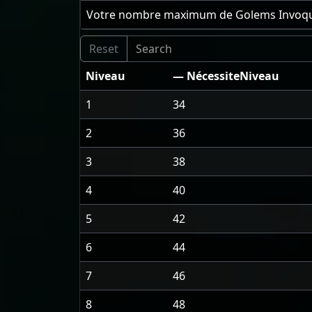
Votre nombre maximum de Golems Invoqu
Niveau
— NécessiteNiveau
1
34
2
36
3
38
4
40
5
42
6
44
7
46
8
48