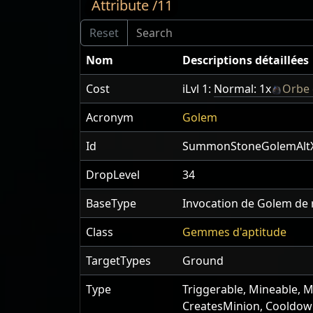
Attribute /11
Nom
Descriptions détaillées
Cost
iLvl 1:
Normal: 1x
Orbe 
Acronym
Golem
Id
SummonStoneGolemAlt
DropLevel
34
BaseType
Invocation de Golem de
Class
Gemmes d'aptitude
TargetTypes
Ground
Type
Triggerable, Mineable, M
CreatesMinion, Cooldo