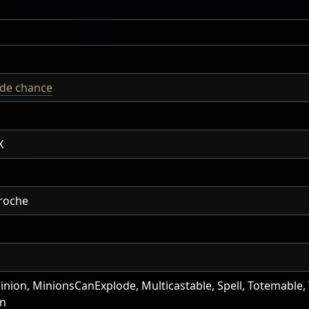
de chance
X
 roche
inion, MinionsCanExplode, Multicastable, Spell, Totemable,
wn