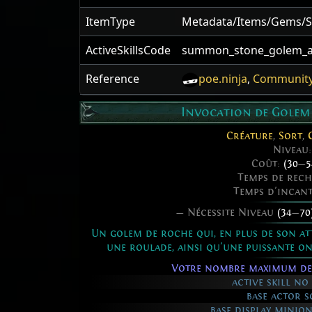
ItemType
Metadata/Items/Gems/
ActiveSkillsCode
summon_stone_golem_a
Reference
poe.ninja
,
Community
Invocation de Golem
Créature
,
Sort
,
Niveau
Coût:
(30
—
5
Temps de rec
Temps d'incan
— Nécessite Niveau
(34
—
70
Un golem de roche qui, en plus de son att
une roulade, ainsi qu'une puissante o
Votre nombre maximum de
active skill no
base actor sc
base display minion 