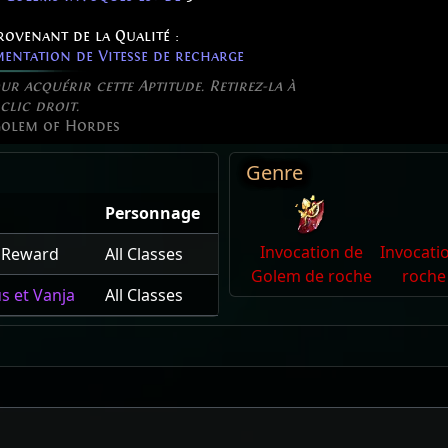
rovenant de la Qualité :
entation de Vitesse de recharge
r acquérir cette Aptitude. Retirez-la à
clic droit.
olem of Hordes
Genre
Personnage
Invocation de
Invocati
 Reward
All Classes
Golem de roche
roche
s et Vanja
All Classes