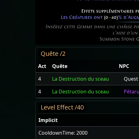
Effets supplémentaires p
Les Créatures ont
(0
—
40)
% d'Augm
Insérez cette Gemme dans une châsse pou
l'aide d'un 
Summon Stone G
Quête /2
Act
Quête
NPC
4
La Destruction du sceau
Quest
4
La Destruction du sceau
Pétaru
Level Effect /40
Implicit
CooldownTime: 2000