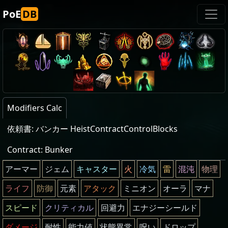
PoE
DB
Modifiers Calc
依頼書: バンカー HeistContractControlBlocks
Contract: Bunker
アーマー
ジェム
キャスター
火
冷気
雷
混沌
物理
ライフ
防御
元素
アタック
ミニオン
オーラ
マナ
スピード
クリティカル
回避力
エナジーシールド
ダメージ
耐性
能力値
状態異常
呪い
ドロップ