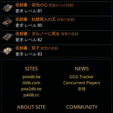
依頼書：栄光の心
家族からの依頼
要求 レベル
81
依頼書：奴隷商人の王
自衛の依頼
要求 レベル
80
依頼書：ダルノーに死を
海軍の依頼
要求 レベル
82
依頼書：双子
復讐の依頼
要求 レベル
83
SITES
NEWS
依頼書: バンカー
Mod
レベ
Contacts
Require
解除
Reset
poedb.tw
GGG Tracker
編集
ポータル:
バンカー
ル
Description
tlidb.com
Concurrent Players
非ユニークアイテムのレアリティ
1x
可能性の
Default
依頼書: 名誉の問題
要求 レベル
48
Contracts are an item class used to perform Heists.
poe2db.tw
非情
をリロール
1
オーブ
ハイストのチェストは
100
%の確率で中身が複製さ
ポータル:
密輸人の巣窟
They were introduced in the Heist league, but have
paldb.cc
依頼書: 密輸人の巣窟
れる
依頼人:
アーディア
been incorporated into the base game content
レアアイテムのランダムな3モッ
3x
カオスオ
Default
ポータル:
密輸人の巣窟
モンスターのライフが
100
%上昇する
ハイスト目標:
ソレライの槍
ABOUT SITE
COMMUNITY
afterwards. They can be taken to Adiyah, the
ドをリロールする
ーブ
要求 レベル
50
エリアレベル:
60
Wayfinder at The Rogue Harbour to open a portal to