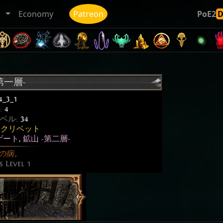
ト
Economy
Patreon
PoE2
第一層-
4_3_1
t:
4
ベル:
34
イクリベット
ゲート
,
鉱山 -第二層-
の病。
 Level 1