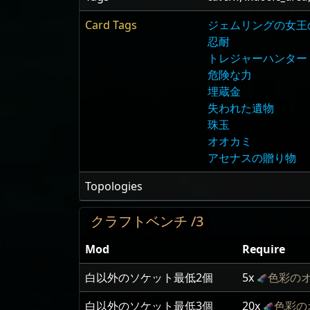
Card Tags
ジェムリングの女王
忍耐
トレジャーハンター
危険な力
埋蔵金
失われた遺物
珠玉
オオカミ
アセナスの贈り物
Topologies
クラフトベンチ /3
Mod
Require
白以外のソケット最低2個
5x
色彩の
白以外のソケット最低3個
20x
色彩の