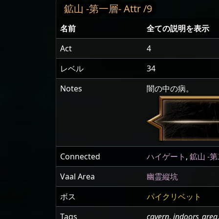
鉱山 -第一層- Attr /9
名前
全ての説明を表示
Act
4
レベル
34
Notes
闇の中の病。
Connected
ハイゲート
,
鉱山 -第
Vaal Area
幽霊縦坑
ボス
パイクリベット
Tags
cavern
,
indoors_area