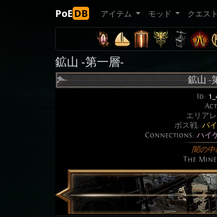
PoE
DB
アイテム
モッド
クエス
鉱山 -第一層-
鉱山 -
Id:
1_
Ac
エリアレ
ボス戦:
パ
Connections:
ハイ
闇の中
The Mines