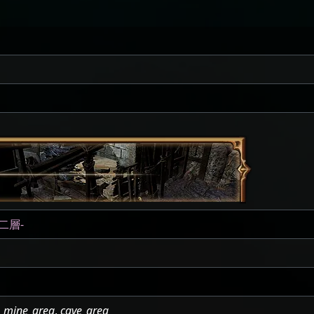
二層-
,
mine_area
,
cave_area