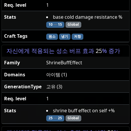
Req. level
1
Stats
base cold damage resistance %
10
—
15
Global
Craft Tags
원소
냉기
저항
자신에게 적용되는 성소 버프 효과
25
% 증가
Family
ShrineBuffEffect
Domains
아이템 (1)
GenerationType
고유 (3)
Req. level
1
Stats
shrine buff effect on self +%
25
—
25
Global