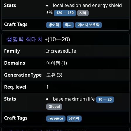
Stats
local evasion and energy shield
+%
120
—
150
지역
Craft Tags
방어력
회피
에너지 보호막
생명력 최대치
+(10
—
20)
Family
IncreasedLife
Domains
아이템 (1)
GenerationType
고유 (3)
Req. level
1
Stats
base maximum life
10
—
20
Global
Craft Tags
resource
생명력