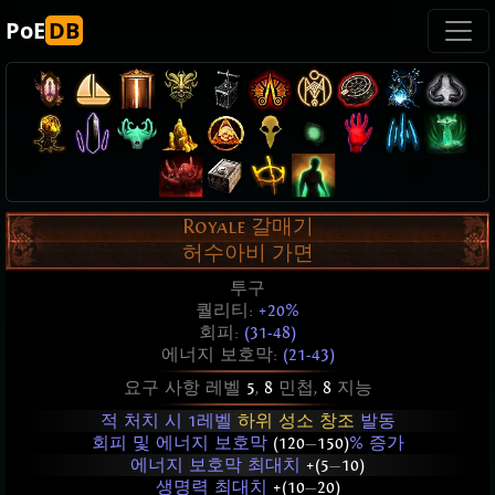
PoE
DB
Royale 갈매기
허수아비 가면
투구
퀄리티:
+20%
회피:
(31-48)
에너지 보호막:
(21-43)
요구 사항 레벨
5
,
8
민첩,
8
지능
적 처치 시 1레벨
하위 성소 창조
발동
회피 및 에너지 보호막
(120
—
150)
% 증가
에너지 보호막 최대치
+(5
—
10)
생명력 최대치
+(10
—
20)