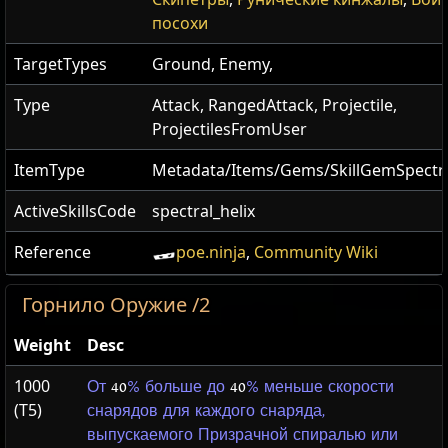
посохи
TargetTypes
Ground, Enemy,
Type
Attack, RangedAttack, Projectile,
ProjectilesFromUser
ItemType
Metadata/Items/Gems/SkillGemSpectra
ActiveSkillsCode
spectral_helix
Reference
poe.ninja
,
Community Wiki
Горнило Оружие /2
Weight
Desc
1000
От
40
% больше до
40
% меньше скорости
(T5)
снарядов для каждого снаряда,
выпускаемого Призрачной спиралью или