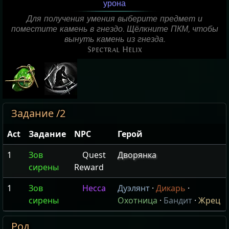
урона
Для получения умения выберите предмет и
поместите камень в гнездо. Щёлкните ПКМ, чтобы
вынуть камень из гнезда.
Spectral Helix
Задание /2
Act
Задание
NPC
Герой
1
Зов
Quest
Дворянка
сирены
Reward
1
Зов
Несса
Дуэлянт
·
Дикарь
·
сирены
Охотница
·
Бандит
·
Жрец
Род