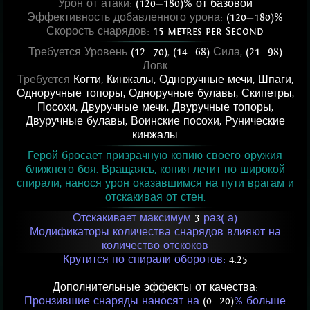
Урон от атаки:
(120
—
180)% от базовой
Эффективность добавленного урона:
(120
—
180)%
Скорость снарядов:
15 metres per Second
Требуется Уровень
(12
—
70)
,
(14
—
68)
Сила,
(21
—
98)
Ловк
Требуется
Когти
,
Кинжалы
,
Одноручные мечи
,
Шпаги
,
Одноручные топоры
,
Одноручные булавы
,
Скипетры
,
Посохи
,
Двуручные мечи
,
Двуручные топоры
,
Двуручные булавы
,
Воинские посохи
,
Рунические
кинжалы
Герой бросает призрачную копию своего оружия
ближнего боя. Вращаясь, копия летит по широкой
спирали, нанося урон оказавшимся на пути врагам и
отскакивая от стен.
Отскакивает максимум
3
раз(-а)
Модификаторы количества снарядов влияют на
количество отскоков
Крутится по спирали оборотов:
4.25
Дополнительные эффекты от качества:
Пронзившие снаряды наносят на
(0
—
20)
% больше