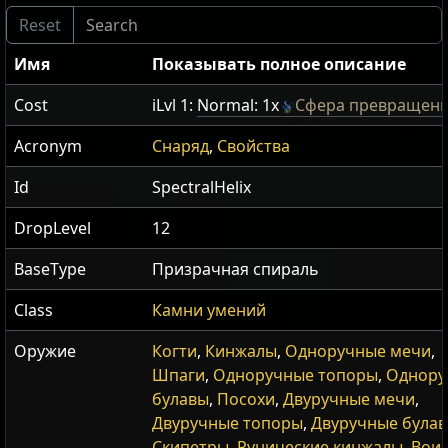
Имя
Показывать полное описание
Cost
iLvl 1:
Normal: 1x
Сфера превращен
Acronym
Снаряд
,
Свойства
Id
SpectralHelix
DropLevel
12
BaseType
Призрачная спираль
Class
Камни умений
Оружие
Когти
,
Кинжалы
,
Одноручные мечи
,
Шпаги
,
Одноручные топоры
,
Однору
булавы
,
Посохи
,
Двуручные мечи
,
Двуручные топоры
,
Двуручные була
Скипетры
,
Рунические кинжалы
,
Вои