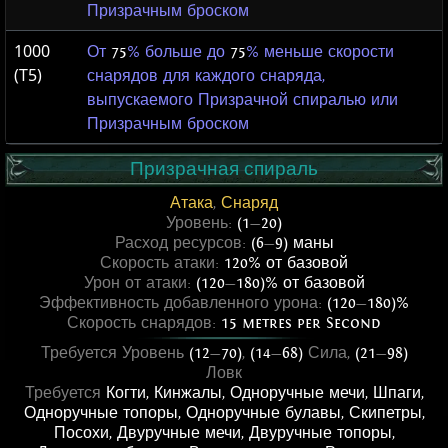
Призрачным броском
1000
От
75
% больше до
75
% меньше скорости
(T5)
снарядов для каждого снаряда,
выпускаемого Призрачной спиралью или
Призрачным броском
Призрачная спираль
Атака
,
Снаряд
Уровень:
(1
—
20)
Расход ресурсов:
(6
—
9) маны
Скорость атаки:
120% от базовой
Урон от атаки:
(120
—
180)% от базовой
Эффективность добавленного урона:
(120
—
180)%
Скорость снарядов:
15 metres per Second
Требуется Уровень
(12
—
70)
,
(14
—
68)
Сила,
(21
—
98)
Ловк
Требуется
Когти
,
Кинжалы
,
Одноручные мечи
,
Шпаги
,
Одноручные топоры
,
Одноручные булавы
,
Скипетры
,
Посохи
,
Двуручные мечи
,
Двуручные топоры
,