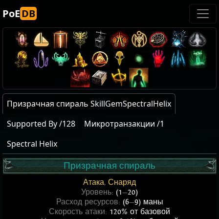
PoE
DB
Призрачная спираль SkillGemSpectralHelix
Supported By /128
Микротранзакции /1
Spectral Helix
Призрачная спираль
Атака
,
Снаряд
Уровень:
(1
—
20)
Расход ресурсов:
(6
—
9) маны
Скорость атаки:
120% от базовой