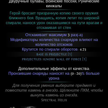
Двуручные булавы
,
Воинские посохи
,
Рунические
кинжалы
Герой бросает призрачную копию своего оружия
ближнего боя. Вращаясь, копия летит по широкой
спирали, нанося урон оказавшимся на пути врагам и
отскакивая от стен.
Отскакивает максимум
3
раз(-а)
Модификаторы количества снарядов влияют на
количество отскоков
Крутится по спирали оборотов:
4.25
base is projectile [1]
projectiles ignore wall of force [1]
Дополнительные эффекты от качества:
Пронзившие снаряды наносят на
(0
—
20)
% больше
урона
Для получения умения выберите предмет и
поместите камень в гнездо. Щёлкните ПКМ, чтобы
вынуть камень из гнезда.
Spectral Helix