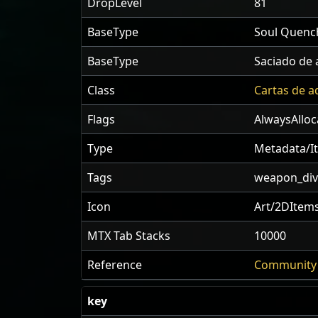
DropLevel
81
BaseType
Soul Quenc
BaseType
Saciado de
Class
Cartas de a
Flags
AlwaysAlloc
Type
Metadata/I
Tags
weapon_divi
Icon
Art/2DItems
MTX Tab Stacks
10000
Reference
Community 
key