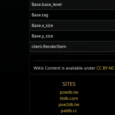
Base.base_level
Base.tag
Base.x_size
Base.y_size
client.RenderItem
Wikis Content is available under
CC BY-NC-
SITES
poedb.tw
tlidb.com
poe2db.tw
paldb.cc