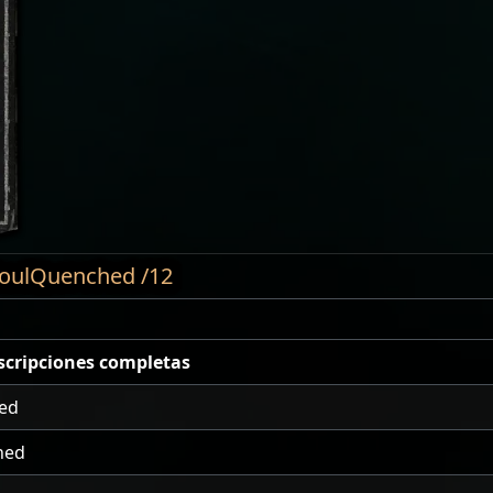
SoulQuenched /12
scripciones completas
led
hed