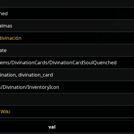
hed
 almas
divinación
ate
tems/DivinationCards/DivinationCardSoulQuenched
nation, divination_card
/Divination/InventoryIcon
Wiki
val