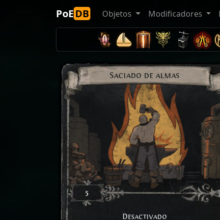
PoE
DB
Objetos
Modificadores
Saciado de almas
5
Desactivado