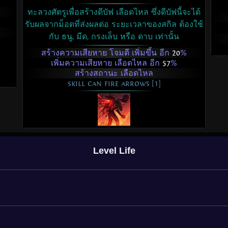
ทะลวงศัตรูเพื่อสร้างดีบัฟ เลือดไหล ซึ่งดีบัฟนี้จะได้
รับผลจากม็อดที่ส่งผลต่อ ระยะเวลาของสกิล ต้องใช้
กับ ธนู, มีด, กรงเล็บ หรือ ดาบ เท่านั้น
สร้างความเสียหาย โจมตี เพิ่มขึ้น อีก
20
%
เพิ่มความเสียหาย เลือดไหล อีก
57
%
สร้างสถานะ เลือดไหล
skill can fire arrows [1]