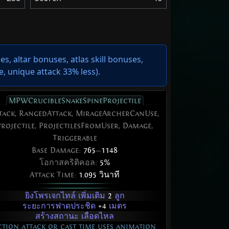
s, altar bonuses, atlas skill bonuses,
e
,
unique attack 33% less
).
MPWCrucibleSnakeSpineProjectile
tack, RangedAttack, MirageArcherCanUse,
Projectile, ProjectilesFromUser, Damage,
Triggerable
Base Damage:
765
—
1148
โอกาสคริติคอล:
5%
Attack Time:
1.095 วินาที
ยิงโพรเจกไทล์ เพิ่มเติม
2
ลูก
ระยะการฟาดประชิด
+4
เมตร
สร้างสถานะ เลือดไหล
ction attack or cast time uses animation