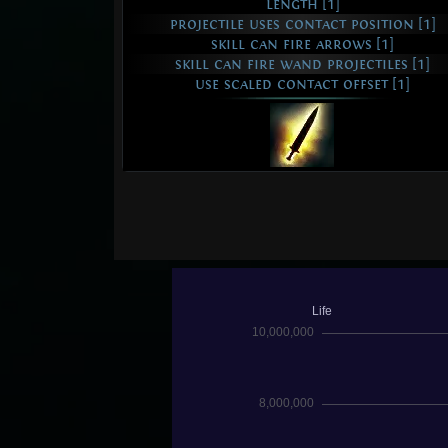
length [1]
projectile uses contact position [1]
skill can fire arrows [1]
skill can fire wand projectiles [1]
use scaled contact offset [1]