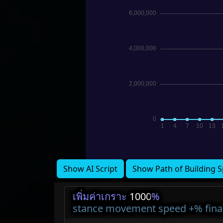
Show AI Script
Show Path of Building S
เพิ่มค่าเกราะ
1000
%
stance movement speed +% final