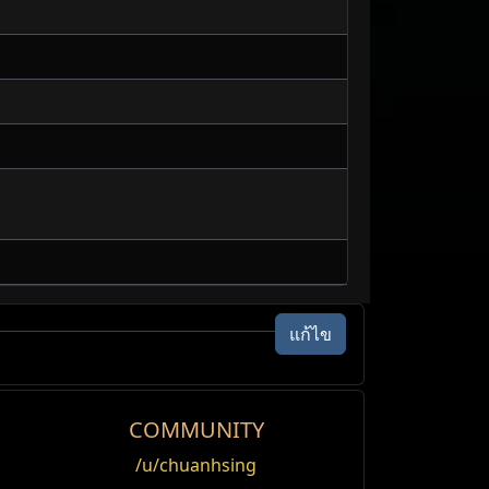
แก้ไข
COMMUNITY
/u/chuanhsing