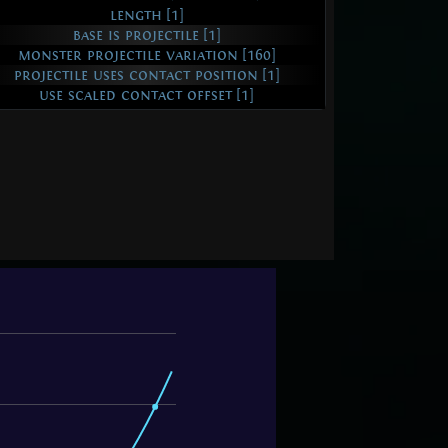
length [1]
base is projectile [1]
monster projectile variation [160]
projectile uses contact position [1]
use scaled contact offset [1]