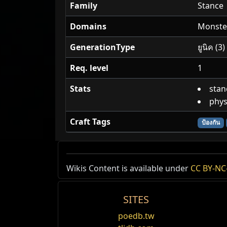
Family
Stance
Domains
Monster
GenerationType
ยูนิค (3)
Req. level
1
Stats
stan
phys
Craft Tags
ป้องกัน
Wikis Content is available under
CC BY-NC-
SITES
poedb.tw