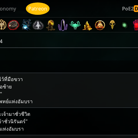
conomy
Patreon
PoE2
/4
้​ที่​มือ​ขวา
มือ​ซ้าย
ย"
ทย์​แห่ง​อัมบรา
จ้า​มา​ชั่วชีวิต
ข้า​ชั่วนิรันดร์"
แห่ง​อัมบรา