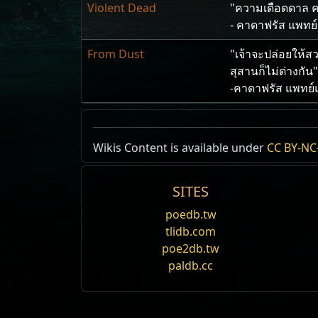
Violent Dead
"ความ​เดือดดาล คว
- คาดาฟรัส แพทย์​
From Dust
"เจ้า​จะ​ปล่อย​ให้​ส
สุสาน​ก็​ไม่​ต่าง​กัน"
-คาดาฟรัส แพทย์​
FlavourText
Wikis Content is available under
CC BY-NC-
Search
name
flavour
SITES
Shavronne's Revelation
poedb.tw
"แชฟรอนน์​ถือ​สติ​ไว
UniqueItems
tlidb.com
ถือ​การ​รู้​แจ้ง​ไว้​ที่​
poe2db.tw
บรูตัส​เลือก​มือ​ซ้า
paldb.cc
- คาดาฟรัส ศัลยแพ
Femurs of the Saints
"พวกเขา​รับใช้​พระเ
UniqueItems
เพียง​เพื่อ​มา​รับใช้​