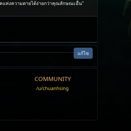
่ง​ความ​ตาย​ได้​ง่าย​กว่า​คุณลักษณะ​อื่น"
แก้ไข
COMMUNITY
/u/chuanhsing