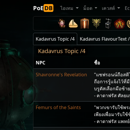
PoE
DB
ไอเทม
ม็อด
เควสต์
E
Kadavrus Topic /4
Kadavrus FlavourText 
Kadavrus Topic /4
NPC
ชื่อ
Shavronne's Revelation
"แชฟรอนน์​ถือ​สติ​ไว
ถือ​การ​รู้​แจ้ง​ไว้​ที่​
บรูตัส​เลือก​มือ​ซ้า
- คาดาฟรัส ศัลยแพ
Femurs of the Saints
"พวกเขา​รับใช้​พระเ
เพียง​เพื่อ​มา​รับใช้​
- คาดาฟรัส แพทย์​