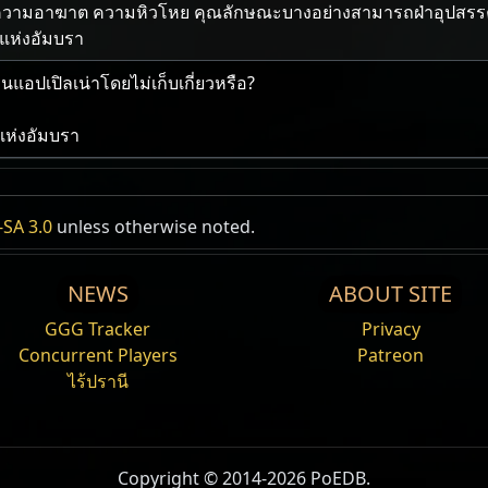
าม​อาฆาต ความ​หิวโหย คุณลักษณะ​บาง​อย่าง​สามารถ​ฝ่า​อุปสรรค​แห
แห่ง​อัมบรา
วนแอปเปิล​เน่า​โดย​ไม่​เก็บเกี่ยว​หรือ?
แห่ง​อัมบรา
SA 3.0
unless otherwise noted.
NEWS
ABOUT SITE
้​ที่​มือ​ขวา
GGG Tracker
Privacy
มือ​ซ้าย
Concurrent Players
Patreon
ย"
ไร้ปรานี
ทย์​แห่ง​อัมบรา
จ้า​มา​ชั่วชีวิต
ข้า​ชั่วนิรันดร์"
Copyright © 2014-2026 PoEDB.