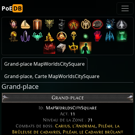
PoE
DB
Grand-place MapWorldsCitySquare
Grand-place, Carte MapWorldsCitySquare
Grand-place
Grand-place
Id:
MapWorldsCitySquare
Act:
11
Niveau de la Zone :
71
Combats de boss:
Carius, l'Anormal
,
Piléah, la
Brûleuse de cadavres
,
Piléah, le Cadavre brûlant