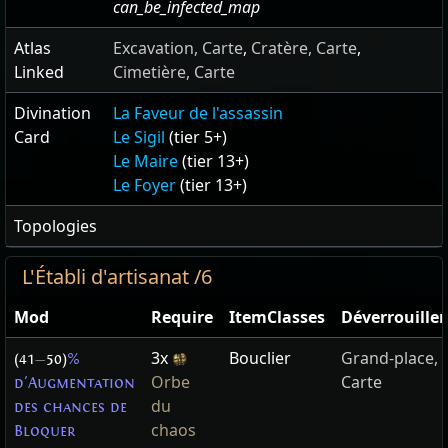
can_be_infected_map
Atlas
Excavation, Carte
,
Cratère, Carte
,
Linked
Cimetière, Carte
Divination
La Faveur de l'assassin
Card
Le Sigil
(tier 5+)
Le Maire
(tier 13+)
Le Foyer
(tier 13+)
Topologies
L'Établi d'artisanat /6
Mod
Require
ItemClasses
Déverrouiller
3x
Bouclier
Grand-place,
(41
—
50)
%
Orbe
Carte
d'Augmentation
du
des chances de
chaos
Bloquer