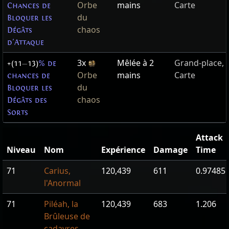
Orbe
mains
Carte
Chances de
du
Bloquer les
chaos
Dégâts
d'Attaque
3x
Mêlée à 2
Grand-place,
+(11
—
13)
% de
Orbe
mains
Carte
chances de
du
Bloquer les
chaos
Dégâts des
Sorts
Attack
Niveau
Nom
Expérience
Damage
Time
71
Carius,
120,439
611
0.97485
l'Anormal
71
Piléah, la
120,439
683
1.206
Brûleuse de
cadavres