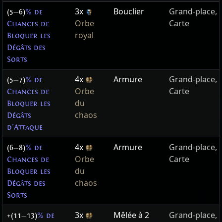
3x
Bouclier
Grand-place,
(5
—
6)
% de
Orbe
Carte
Chances de
royal
Bloquer les
Dégâts des
Sorts
4x
Armure
Grand-place,
(5
—
7)
% de
Orbe
Carte
Chances de
du
Bloquer les
chaos
Dégâts
d'Attaque
4x
Armure
Grand-place,
(6
—
8)
% de
Orbe
Carte
Chances de
du
Bloquer les
chaos
Dégâts des
Sorts
3x
Mêlée à 2
Grand-place,
+(11
—
13)
% de