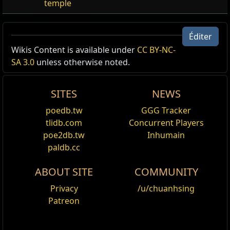
temple
Grand-place, Carte
Éditer
Wikis Content is available under
CC BY-NC-
Cartes
SA 3.0
unless otherwise noted.
Palier de Carte:
9
Rendez-vous dans une Carte de ce palier ou d'un
palier inférieur en utilisant cet objet dans votre
SITES
NEWS
Dispositif cartographique. Les Cartes se consomment
à l'utilisation.
poedb.tw
GGG Tracker
City Square Map
tlidb.com
Concurrent Players
poe2db.tw
Inhumain
paldb.cc
ABOUT SITE
COMMUNITY
Privacy
/u/chuanhsing
Patreon