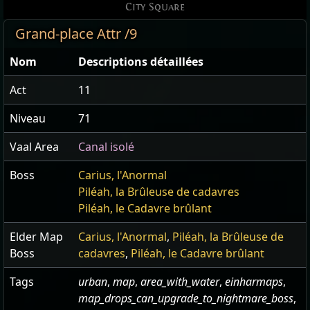
City Square
Grand-place Attr /9
Nom
Descriptions détaillées
Act
11
Niveau
71
Vaal Area
Canal isolé
Boss
Carius, l'Anormal
Piléah, la Brûleuse de cadavres
Piléah, le Cadavre brûlant
Elder Map
Carius, l'Anormal
,
Piléah, la Brûleuse de
Boss
cadavres
,
Piléah, le Cadavre brûlant
Tags
urban
,
map
,
area_with_water
,
einharmaps
,
map_drops_can_upgrade_to_nightmare_boss
,