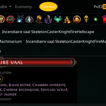
uête
Economy
Patreon
PoE2
Incendiaire vaal SkeletonCasterKnightFireHellscape
eMachinarium
Incendiaire vaal SkeletonCasterKnightFire
e
ire vaal
ication
rnel
,
Ravin retiré
,
Chambre interdite
,
e
,
Caserne reconquise
,
Sous-sol scellé
,
nt inondé
sonist