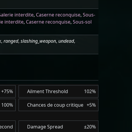
alerie interdite
,
Caserne reconquise
,
Sous-
ie interdite
,
Caserne reconquise
,
Sous-sol
x
,
ranged
,
slashing_weapon
,
undead
,
+75%
Ailment Threshold
102%
100%
Chances de coup critique
+5%
Second
Damage Spread
±20%