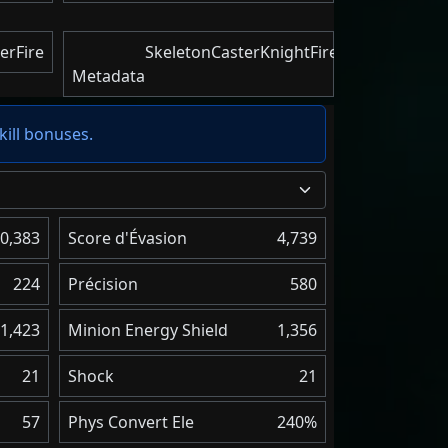
erFire
SkeletonCasterKnightFire
Metadata
kill bonuses.
0,383
Score d'Évasion
4,739
224
Précision
580
1,423
Minion Energy Shield
1,356
21
Shock
21
57
Phys Convert Ele
240%