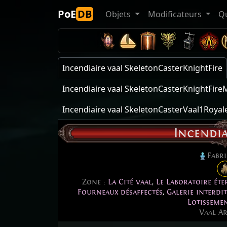
PoE
DB
Objets
Modificateurs
Q
Incendiaire vaal SkeletonCasterKnightFire
Incendiaire vaal SkeletonCasterKnightFir
Incendiaire vaal SkeletonCasterVaal1Royal
Incendia
Fabr
Zone :
La Cité vaal
,
Le Laboratoire éte
Fourneaux désaffectés
,
Galerie interdit
Lotisseme
Vaal Ar