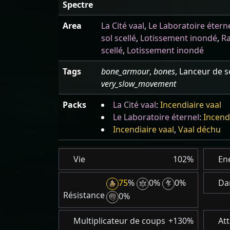
Spectre
Area
La Cité vaal
,
Le Laboratoire étern
sol scellé
,
Lotissement inondé
,
Ra
scellé
,
Lotissement inondé
Tags
bone_armour
,
bones
, Lanceur de s
very_slow_movement
Packs
La Cité vaal
:
Incendiaire vaal
Le Laboratoire éternel
:
Incend
Incendiaire vaal
,
Vaal déchu
Vie
102%
Ene
75
%
0%
0%
Da
Résistance
0%
Multiplicateur de coups
+130%
At