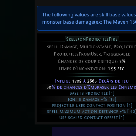
The following values are skill base value
monster base damage(ex: The Maven 150%
SkeletonProjectileFire
Spell, Damage, Multicastable, Projectile
ProjectilesFromUser, Triggerable
Chances de coup critique:
5%
Temps d'incantation:
1.95 sec.
Inflige
1709
à
2665
Dégâts de feu
50
% de chances d'Embraser les Ennemi
base is projectile [1]
ignite damage +% [33]
projectile uses contact position [1]
spell maximum action distance +% [-40
use scaled contact offset [1]