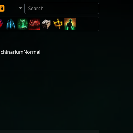
DB
MachinariumNormal