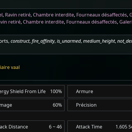
el
,
Ravin retiré
,
Chambre interdite
,
Fourneaux désaffectés
,
G
vin retiré
,
Chambre interdite
,
Fourneaux désaffectés
,
Galer
orts,
construct
,
fire_affinity
,
is_unarmed
,
medium_height
,
not_de
iaire vaal
rgy Shield From Life
100%
Armure
mage
60%
Précision
tack Distance
6 ~ 46
Attack Time
1.605 