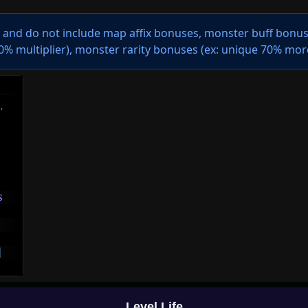
s and do not include map affix bonuses, monster buff bonuse
 multiplier), monster rarity bonuses (ex:
unique 70% mor
,
s
]