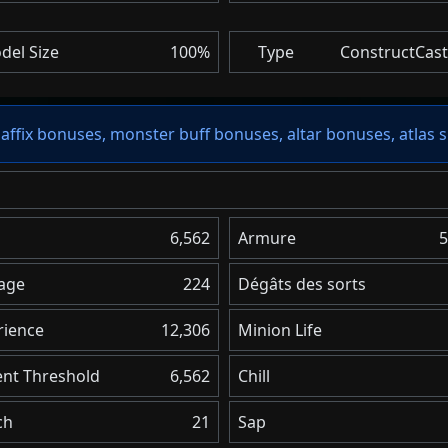
del Size
100%
Type
ConstructCast
affix bonuses, monster buff bonuses, altar bonuses, atlas s
6,562
Armure
5
age
224
Dégâts des sorts
rience
12,306
Minion Life
ent Threshold
6,562
Chill
ch
21
Sap