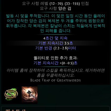
요구 사항 레벨
(12
—
70)
,
(33
—
155)
민첩
요구 사항
양손 검
발동 시 덫을 투척합니다. 이 덫은 일정 시간 동안 플레이
어가 장착한 양손 검의 복제본 두 개를 주위에 원형으로
휘두릅니다. 각 복제본은 칼날이 스치는 적들에게 반복적
인 피해를 줍니다.
4
초간 덫 지속
기본 지속시간
3.5
초
기본 반경
(2.2
—
2.8)
미터
퀄리티로 인한 추가 효과:
기본 지속시간
+(0
—
0.5)
초
아이템 홈에 장착하여 스킬을 획득하십시오. 제거하려면
홈을 우클릭하십시오.
Blade Trap of Greatswords