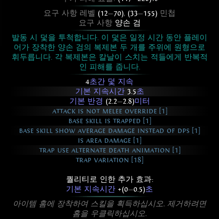
요구 사항 레벨
(12
—
70)
,
(33
—
155)
민첩
요구 사항
양손 검
발동 시 덫을 투척합니다. 이 덫은 일정 시간 동안 플레이
어가 장착한 양손 검의 복제본 두 개를 주위에 원형으로
휘두릅니다. 각 복제본은 칼날이 스치는 적들에게 반복적
인 피해를 줍니다.
4
초간 덫 지속
기본 지속시간
3.5
초
기본 반경
(2.2
—
2.8)
미터
attack is not melee override [1]
base skill is trapped [1]
base skill show average damage instead of dps [1]
is area damage [1]
trap use alternate death animation [1]
trap variation [18]
퀄리티로 인한 추가 효과:
기본 지속시간
+(0
—
0.5)
초
아이템 홈에 장착하여 스킬을 획득하십시오. 제거하려면
홈을 우클릭하십시오.