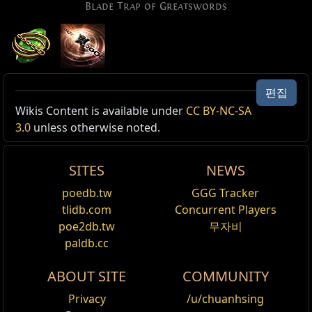
Blade Trap of Greatswords
대검의 칼날 덫
편집
레벨:
(1
—
40)
Active Type: Attack, Damage, Mineable, Area,
Wikis Content is available under
CC BY-NC-SA
소모:
마나 (13
—
34)
Trapped, Area, Cooldown, Duration
3.0
unless otherwise noted.
재사용 대기시간:
6.00 초 (3 Times)
공격 피해:
기본 수치의 (147
—
278)%
Reset
추가 피해 효율:
(147
—
278)%
SITES
NEWS
발동 시 덫을 투척합니다. 이 덫은 일정 시간 동안 플레이
화염 피해 추가 보조
poedb.tw
GGG Tracker
어가 장착한 양손 검의 복제본 두 개를 주위에 원형으로
적을 명중하는 모든 스킬에 적용됩니다.
tlidb.com
Concurrent Players
휘두릅니다. 각 복제본은 칼날이 스치는 적들에게 반복적
poe2db.tw
무자비
영감 보조
인 피해를 줍니다.
paldb.cc
모든 스킬에 적용됩니다. 소환수, 토템, 덫, 지뢰는 영감
4
초간 덫 지속
충전을 획득할 수 없습니다.
기본 지속시간
3.5
초
ABOUT SITE
COMMUNITY
기본 반경
(2.2
—
3.3)
미터
밀어내기 보조
attack is not melee override [1]
Privacy
/u/chuanhsing
적을 명중하는 모든 스킬에 적용됩니다.
base skill is trapped [1]