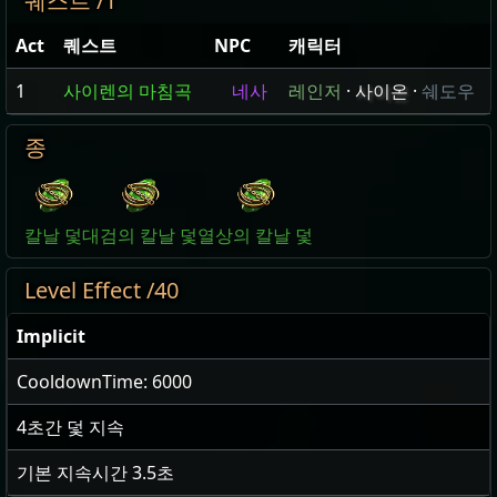
퀘스트 /1
Act
퀘스트
NPC
캐릭터
1
사이렌의 마침곡
네사
레인저
·
사이온
·
쉐도우
종
칼날 덫
대검의 칼날 덫
열상의 칼날 덫
Level Effect /40
Implicit
CooldownTime: 6000
4
초간 덫 지속
기본 지속시간
3.5
초