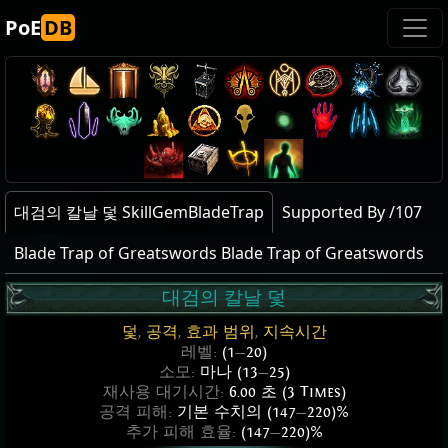
PoE
DB
대검의 칼날 덫 SkillGemBladeTrap
Supported By /107
Blade Trap of Greatswords Blade Trap of Greatswords
대검의 칼날 덫
덫
,
공격
,
효과 범위
,
지속시간
레벨:
(1
—
20)
소모:
마나 (13
—
25)
재사용 대기시간:
6.00 초 (3 Times)
공격 피해:
기본 수치의 (147
—
220)%
추가 피해 효율:
(147
—
220)%