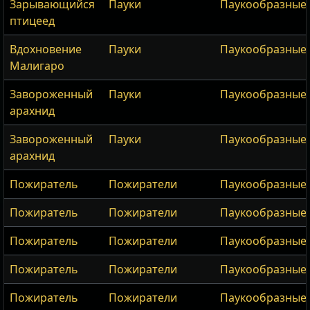
Зарывающийся
Пауки
Паукообразные
птицеед
Вдохновение
Пауки
Паукообразные
Малигаро
Завороженный
Пауки
Паукообразные
арахнид
Завороженный
Пауки
Паукообразные
арахнид
Пожиратель
Пожиратели
Паукообразные
Пожиратель
Пожиратели
Паукообразные
Пожиратель
Пожиратели
Паукообразные
Пожиратель
Пожиратели
Паукообразные
Пожиратель
Пожиратели
Паукообразные