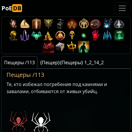
PoE
DB
Пещеры /113
{Пещер}{Пещеры} 1_2_14_2
Пещеры /113
Те, кто избежал погребения под камнями и
завалами, отбиваются от живых убийц.