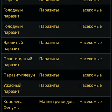
Голодный
Паразиты
Насекомые
паразит
Голодный
Паразиты
Насекомые
паразит
Ядовитый
Паразиты
Насекомые
паразит
Пластинчатый
Паразиты
Насекомые
паразит
Паразит-плевун
Паразиты
Насекомые
Ужасный
Паразиты
Насекомые
паразит
Королева
Матки трупоедов
Насекомые
Фенумы