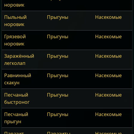
норовик
Пыльный
Прыгуны
Насекомые
норовик
Грязевой
Прыгуны
Насекомые
норовик
Заражённый
Прыгуны
Насекомые
легколап
Равнинный
Прыгуны
Насекомые
скакун
Песчаный
Прыгуны
Насекомые
быстроног
Песчаный
Прыгуны
Насекомые
прыгун
Паразит
Паразиты
Насекомые