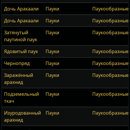
Дочь Аракаали
Пауки
Паукообразные
Дочь Аракаали
Пауки
Паукообразные
Затянутый
Пауки
Паукообразные
паутиной паук
Ядовитый паук
Пауки
Паукообразные
Чернопряд
Пауки
Паукообразные
Заражённый
Пауки
Паукообразные
арахнид
Подземельный
Пауки
Паукообразные
ткач
Изуродованный
Пауки
Паукообразные
арахнид