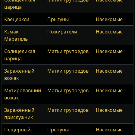
царица
Квецеркси
Прыгуны
Насекомые
Кэмак,
Пожиратели
Насекомые
Маратель
Солнцеликая
Матки трупоедов
Насекомые
царица
Заражённый
Матки трупоедов
Насекомые
вожак
Мутировавший
Матки трупоедов
Насекомые
вожак
Заражённый
Матки трупоедов
Насекомые
прислужник
Пещерный
Прыгуны
Насекомые