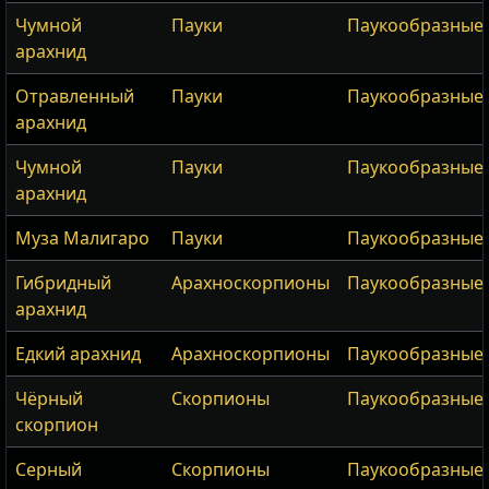
Чумной
Пауки
Паукообразные
арахнид
Отравленный
Пауки
Паукообразные
арахнид
Чумной
Пауки
Паукообразные
арахнид
Муза Малигаро
Пауки
Паукообразные
Гибридный
Арахноскорпионы
Паукообразные
арахнид
Едкий арахнид
Арахноскорпионы
Паукообразные
Чёрный
Скорпионы
Паукообразные
скорпион
Серный
Скорпионы
Паукообразные