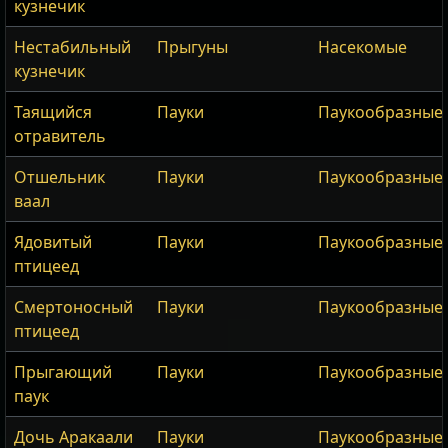
кузнечик
Нестабильный
Прыгуны
Насекомые
кузнечик
Таящийся
Пауки
Паукообразные
отравитель
Отшельник
Пауки
Паукообразные
ваал
Ядовитый
Пауки
Паукообразные
птицеед
Смертоносный
Пауки
Паукообразные
птицеед
Прыгающий
Пауки
Паукообразные
паук
Дочь Аракаали
Пауки
Паукообразные