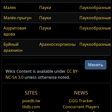
Малёк
Пауки
Паукообразные
Малёк-прыгун
Пауки
Паукообразные
Азуритовая
Пауки
Паукообразные
вдова
Буйный
Арахноскорпионы
Паукообразные
арахнион
{Пещеры}
Менять
{Пещер}
{Пещеры}
Wikis Content is available under
CC BY-
NC-SA 3.0
unless otherwise noted.
Id:
1_2_14_2
Act:
2
SITES
NEWS
Уровень области:
22
Битвы с боссом:
К'уру
poedb.tw
GGG Tracker
Connections:
{Северного леса}
{Северный лес}
,
tlidb.com
Concurrent Players
{Древней пирамиды}
{Древняя пирамида}