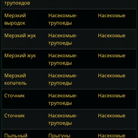
трупоедов
Мерзкий
Насекомые-
Насекомые
выродок
трупоеды
Мерзкий жук
Насекомые-
Насекомые
трупоеды
Мерзкий жук
Насекомые-
Насекомые
трупоеды
Мерзкий
Насекомые-
Насекомые
копатель
трупоеды
Сточник
Насекомые-
Насекомые
трупоеды
Сточник
Насекомые-
Насекомые
трупоеды
Пыльный
Прыгуны
Насекомые