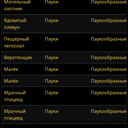
Могильный
Пауки
Паукообразные
охотник
Ядовитый
Пауки
Паукообразные
плевун
Пещерный
Пауки
Паукообразные
легколап
Веретянщик
Пауки
Паукообразные
Малёк
Пауки
Паукообразные
Малёк
Пауки
Паукообразные
Мрачный
Пауки
Паукообразные
птицеед
Мрачный
Пауки
Паукообразные
птицеед