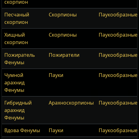
скорпион
Песчаный
Скорпионы
Паукообразные
скорпион
Хищный
Скорпионы
Паукообразные
скорпион
Пожиратель
Пожиратели
Паукообразные
Фенумы
Чумной
Пауки
Паукообразные
арахнид
Фенумы
Гибридный
Арахноскорпионы
Паукообразные
арахнид
Фенумы
Вдова Фенумы
Пауки
Паукообразные