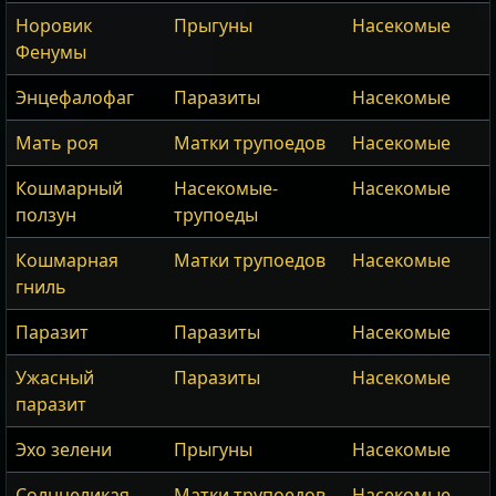
Норовик
Прыгуны
Насекомые
Фенумы
Энцефалофаг
Паразиты
Насекомые
Мать роя
Матки трупоедов
Насекомые
Кошмарный
Насекомые-
Насекомые
ползун
трупоеды
Кошмарная
Матки трупоедов
Насекомые
гниль
Паразит
Паразиты
Насекомые
Ужасный
Паразиты
Насекомые
паразит
Эхо зелени
Прыгуны
Насекомые
Солнцеликая
Матки трупоедов
Насекомые