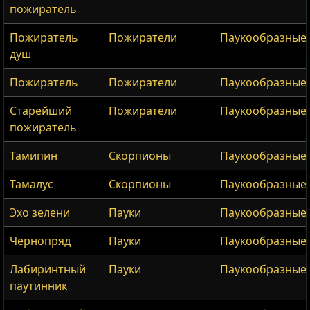
пожиратель
Пожиратель
Пожиратели
Паукообразные
душ
Пожиратель
Пожиратели
Паукообразные
Старейший
Пожиратели
Паукообразные
пожиратель
Тамипин
Скорпионы
Паукообразные
Тамалус
Скорпионы
Паукообразные
Эхо зелени
Пауки
Паукообразные
Чернопряд
Пауки
Паукообразные
Лабиринтный
Пауки
Паукообразные
паутинник