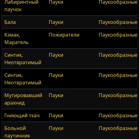
Лабиринтный
Пауки
Паукообразные
паучок
Бала
Пауки
Паукообразные
Кэмак,
Пожиратели
Паукообразные
Маратель
Синтик,
Пауки
Паукообразные
Неотвратимый
Синтик,
Пауки
Паукообразные
Неотвратимый
Мутировавший
Пауки
Паукообразные
арахнид
Гниющий ткач
Пауки
Паукообразные
Больной
Пауки
Паукообразные
паутинник