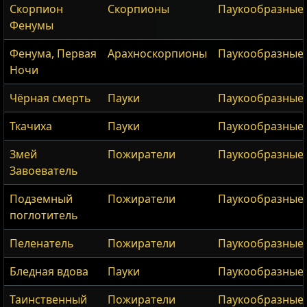
Скорпион
Скорпионы
Паукообразные
Фенумы
Фенума, Первая
Арахноскорпионы
Паукообразные
Ночи
Чёрная смерть
Пауки
Паукообразные
Ткачиха
Пауки
Паукообразные
Змей
Пожиратели
Паукообразные
Завоеватель
Подземный
Пожиратели
Паукообразные
поглотитель
Пеленатель
Пожиратели
Паукообразные
Бледная вдова
Пауки
Паукообразные
Таинственный
Пожиратели
Паукообразные