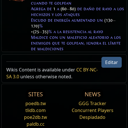
cuando te golpean
Agrega de
1
a
(60
—
80)
de daño de rayo a los
hechizos y los ataques
Escudo de energía aumentado un
(130
—
170)
%
+(25
—
35)
% a la resistencia al rayo
Maldice con un maleficio aleatorio a los
enemigos que te golpean; ignora el límite
de maldiciones
Suelo electrificado
Suelo electrificado
Editar
Nivel:
Nivel:
10
10
Wikis Content is available under
CC BY-NC-
Tiempo de recarga:
Tiempo de recarga:
5.00 seg
5.00 seg
SA 3.0
unless otherwise noted.
Tiempo de lanzamiento:
Tiempo de lanzamiento:
1.00 seg
1.00 seg
Crea una zona de suelo electrificado en un radio a
Crea una zona de suelo electrificado.
SITES
NEWS
tu alrededor.
La duración base es de
5
segundos
poedb.tw
GGG Tracker
Este hechizo se activa cuando golpeas
La duración base es de
5
segundos
Este hechizo se activa cuando te golpean
spell uncastable if triggerable [1]
tlidb.com
Concurrent Players
spell uncastable if triggerable [1]
Shock Ground
poe2db.tw
Despiadado
Shock Ground
paldb.cc