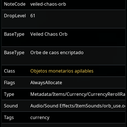
NoteCode
veiled-chaos-orb
DropLevel
61
BaseType
Veiled Chaos Orb
BaseType
Orbe de caos encriptado
Class
Objetos monetarios apilables
Flags
AlwaysAllocate
Type
Metadata/Items/Currency/CurrencyRerollRa
Sound
Audio/Sound Effects/ItemSounds/orb_use.o
Tags
currency