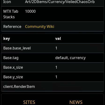
Icon
Art/2DItems/Currency/VeiledChaosOrb
MTX Tab
10000
Stacks
Reference
Community Wiki
key
val
Base.base_level
1
Base.tag
default, currency
Base.x_size
1
Base.y_size
1
client.RenderItem
SITES
NEWS