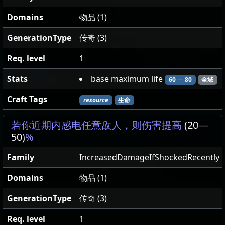
Domains
物品 (1)
GenerationType
传奇 (3)
Req. level
1
Stats
base maximum life
60
—
80
全域
Craft Tags
resource
生命
若你近期内感电任意敌人，则伤害提高
(20
—
50)
%
Family
IncreasedDamageIfShockedRecently
Domains
物品 (1)
GenerationType
传奇 (3)
Req. level
1