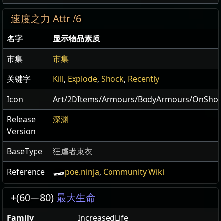
速度之力 Attr /6
名字
显示物品素质
市集
市集
关键字
Kill
,
Explode
,
Shock
,
Recently
Icon
Art/2DItems/Armours/BodyArmours/OnSho
Release
深渊
Version
BaseType
狂虐者束衣
Reference
poe.ninja
,
Community Wiki
+(60
—
80)
最大生命
Family
IncreasedLife