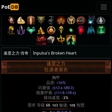
PoE
DB
速度之力 传奇
Inpulsa's Broken Heart
速度之力
狂虐者束衣
胸甲
品质:
+20%
闪避值:
(512.4-589.2)
能量护盾:
(111.6-128.4)
移动速度:
-3%
需求 等级
68
,
103
敏捷,
109
智慧