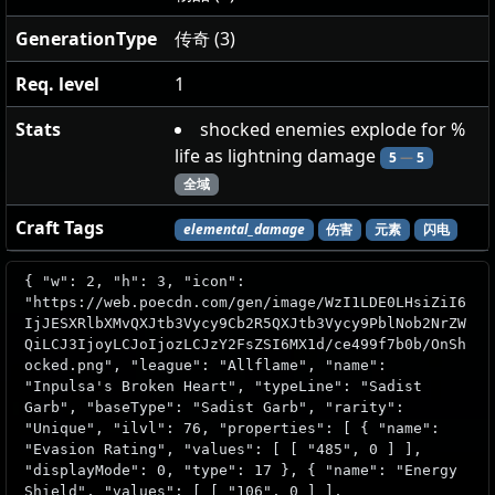
GenerationType
传奇 (3)
Req. level
1
Stats
shocked enemies explode for %
life as lightning damage
5
—
5
全域
Craft Tags
elemental_damage
伤害
元素
闪电
{ "w": 2, "h": 3, "icon":
"https://web.poecdn.com/gen/image/WzI1LDE0LHsiZiI6
IjJESXRlbXMvQXJtb3Vycy9Cb2R5QXJtb3Vycy9PblNob2NrZW
QiLCJ3IjoyLCJoIjozLCJzY2FsZSI6MX1d/ce499f7b0b/OnSh
ocked.png", "league": "Allflame", "name":
"Inpulsa's Broken Heart", "typeLine": "Sadist
Garb", "baseType": "Sadist Garb", "rarity":
"Unique", "ilvl": 76, "properties": [ { "name":
"Evasion Rating", "values": [ [ "485", 0 ] ],
"displayMode": 0, "type": 17 }, { "name": "Energy
Shield", "values": [ [ "106", 0 ] ],