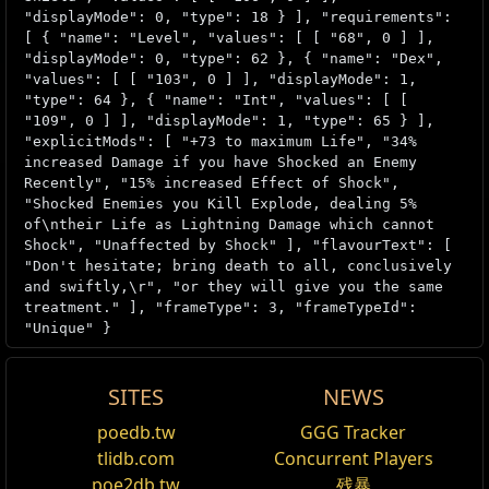
"displayMode": 0, "type": 18 } ], "requirements":
[ { "name": "Level", "values": [ [ "68", 0 ] ],
"displayMode": 0, "type": 62 }, { "name": "Dex",
"values": [ [ "103", 0 ] ], "displayMode": 1,
"type": 64 }, { "name": "Int", "values": [ [
"109", 0 ] ], "displayMode": 1, "type": 65 } ],
"explicitMods": [ "+73 to maximum Life", "34%
increased Damage if you have Shocked an Enemy
Recently", "15% increased Effect of Shock",
"Shocked Enemies you Kill Explode, dealing 5%
of\ntheir Life as Lightning Damage which cannot
Shock", "Unaffected by Shock" ], "flavourText": [
"Don't hesitate; bring death to all, conclusively
and swiftly,\r", "or they will give you the same
treatment." ], "frameType": 3, "frameTypeId":
"Unique" }
SITES
NEWS
Inpulsa's Broken
poedb.tw
GGG Tracker
编辑
tlidb.com
Concurrent Players
Heart
poe2db.tw
残暴