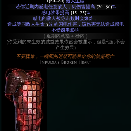
+(60
—
80)
最大生命
若你近期内感电任意敌人，则伤害提高
(20
—
50)
%
感电效果提高
(15
—
25)
%
感电的敌人被你击败时会爆炸，
造成等同敌人生命
5
% 的闪电伤害，该伤害无法造成感电
不受感电影响
( 近期内意指 4 秒内 )
(你受到的未生效的减益效果依然会被显示，但是他们不会
产生效果)
不要犹豫，一瞬间的迟疑可能带给你的就是死亡·
Inpulsa's Broken Heart