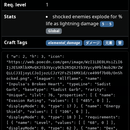
Req. level
1
Stats
shocked enemies explode for %
life as lightning damage
5
—
5
Global
Craft Tags
elemental_damage
ダメージ
元素
雷
{ "w": 2, "h": 3, "icon":
"https://web.poecdn.com/gen/image/WzI1LDE0LHsiZiI6
IjJESXRlbXMvQXJtb3Vycy9Cb2R5QXJtb3Vycy9PblNob2NrZW
QiLCJ3IjoyLCJoIjozLCJzY2FsZSI6MX1d/ce499f7b0b/OnSh
ocked.png", "league": "Allflame", "name":
"Inpulsa's Broken Heart", "typeLine": "Sadist
Garb", "baseType": "Sadist Garb", "rarity":
"Unique", "ilvl": 76, "properties": [ { "name":
"Evasion Rating", "values": [ [ "485", 0 ] ],
"displayMode": 0, "type": 17 }, { "name": "Energy
Shield", "values": [ [ "106", 0 ] ],
"displayMode": 0, "type": 18 } ], "requirements":
[ { "name": "Level", "values": [ [ "68", 0 ] ],
"displayMode": 0, "type": 62 }, { "name": "Dex",