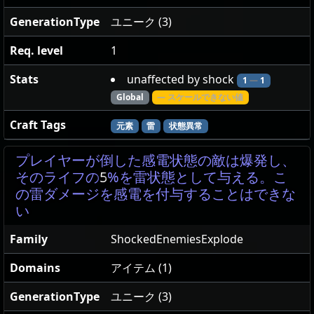
GenerationType
ユニーク (3)
Req. level
1
Stats
unaffected by shock
1
—
1
Global
— スケールできない値
Craft Tags
元素
雷
状態異常
プレイヤーが倒した感電状態の敵は爆発し、
そのライフの
5
%を雷状態として与える。こ
の雷ダメージを感電を付与することはできな
い
Family
ShockedEnemiesExplode
Domains
アイテム (1)
GenerationType
ユニーク (3)