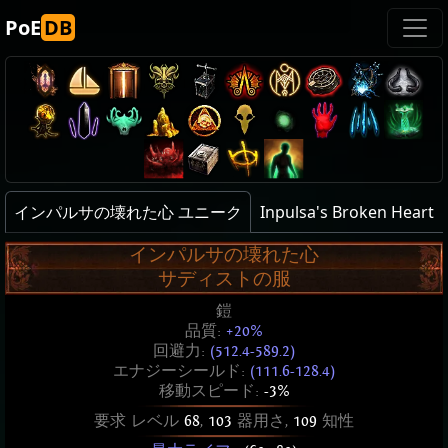
PoE
DB
インパルサの壊れた心 ユニーク
Inpulsa's Broken Heart
インパルサの壊れた心
サディストの服
鎧
品質:
+20%
回避力:
(512.4-589.2)
エナジーシールド:
(111.6-128.4)
移動スピード:
-3%
要求 レベル
68
,
103
器用さ,
109
知性