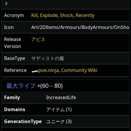
ト
Acronym
Kill
,
Explode
,
Shock
,
Recently
Icon
Art/2DItems/Armours/BodyArmours/OnSho
Release
アビス
Version
BaseType
サディストの服
Reference
poe.ninja
,
Community Wiki
最大ライフ
+(60
—
80)
Family
IncreasedLife
Domains
アイテム (1)
GenerationType
ユニーク (3)