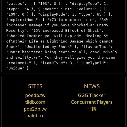
"values": [ [ "103", 0 ] ], "displayMode": 1,
"type": 64 }, { "name": "Int", "values": [ [
"109", 0 ] ], "displayMode": 1, "type": 65 } ],
"explicitMods": [ "+73 to maximum Life", "34%
increased Damage if you have Shocked an Enemy
Recently", "15% increased Effect of Shock",
"Shocked Enemies you Kill Explode, dealing 5%
of\ntheir Life as Lightning Damage which cannot
Shock", "Unaffected by Shock" ], "flavourText": [
"Don't hesitate; bring death to all, conclusively
and swiftly,\r", "or they will give you the same
treatment." ], "frameType": 3, "frameTypeId":
"Unique" }
SITES
NEWS
Inpulsa's Broken
poedb.tw
GGG Tracker
編集
tlidb.com
Concurrent Players
Heart
poe2db.tw
非情
paldb.cc
Mechanics