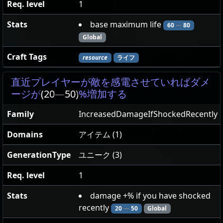
Req. level
1
Stats
base maximum life
60
—
80
Global
Craft Tags
resource
ライフ
直近プレイヤーが敵を感電させていればダメ
ージが
(20
—
50)
%増加する
Family
IncreasedDamageIfShockedRecently
Domains
アイテム (1)
GenerationType
ユニーク (3)
Req. level
1
Stats
damage +% if you have shocked
recently
20
—
50
Global