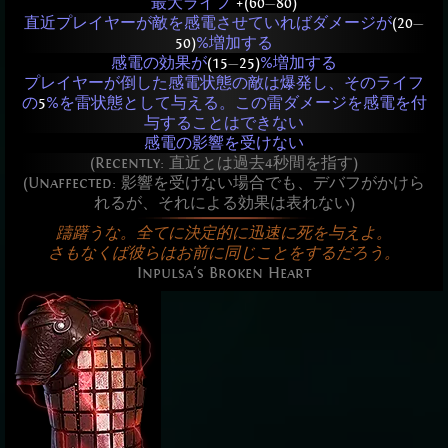
最大ライフ
+(60
—
80)
直近プレイヤーが敵を感電させていればダメージが
(20
—
50)
%増加する
感電の効果が
(15
—
25)
%増加する
プレイヤーが倒した感電状態の敵は爆発し、そのライフ
の
5
%を雷状態として与える。この雷ダメージを感電を付
与することはできない
感電の影響を受けない
(Recently: 直近とは過去4秒間を指す)
(Unaffected: 影響を受けない場合でも、デバフがかけら
れるが、それによる効果は表れない)
躊躇うな。全てに決定的に迅速に死を与えよ。
さもなくば彼らはお前に同じことをするだろう。
Inpulsa's Broken Heart