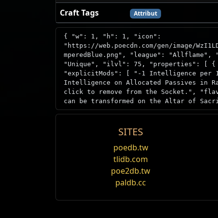
Craft Tags
Attribut
{ "w": 1, "h": 1, "icon":
"https://web.poecdn.com/gen/image/WzI1L
mperedBlue.png", "league": "Allflame", 
"Unique", "ilvl": 75, "properties": [ {
"explicitMods": [ "-1 Intelligence per 
Intelligence on Allocated Passives in R
click to remove from the Socket.", "fla
can be transformed on the Altar of Sacr
SITES
Apex des Aufstiegs Recipe /1
Source
I
Tempered Mind
poedb.tw
tlidb.com
在穿越的神廟三階房Apex des Aufsti
Gestählter Verstand
Item acquisition
poe2db.tw
Angebot
paldb.cc
Schätze der Vaal
Tempered Mind can only be obtained fr
Übernatürlicher Verstand
Monster restrictions