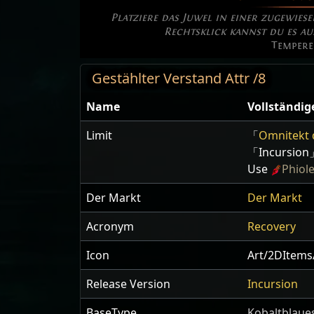
Platziere das Juwel in einer zugewies
Rechtsklick kannst du es au
Temper
Gestählter Verstand Attr /8
Name
Vollständig
Limit
「
Omnitekt 
「Incursion」
Use
Phiol
Der Markt
Der Markt
Acronym
Recovery
Icon
Art/2DItems
Release Version
Incursion
BaseType
Kobaltblaue