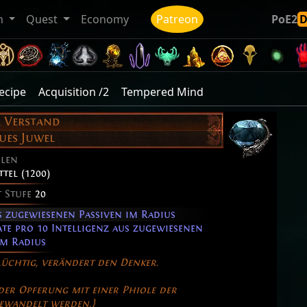
n
Quest
Economy
Patreon
PoE2
ecipe
Acquisition /2
Tempered Mind
r Verstand
ues Juwel
elen
ttel (1200)
t Stufe
20
s zugewiesenen Passiven im Radius
e pro 10 Intelligenz aus zugewiesenen
im Radius
lüchtig, verändert den Denker.
der Opferung mit einer Phiole der
ewandelt werden.}