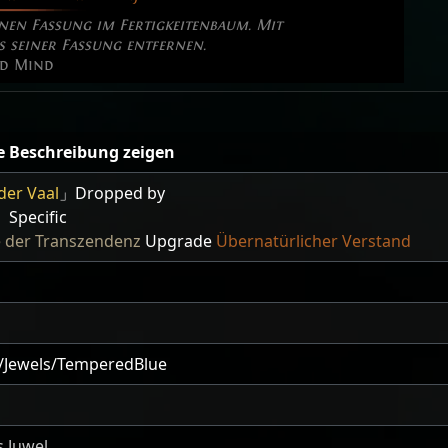
enen Fassung im Fertigkeitenbaum. Mit
s seiner Fassung entfernen.
ed Mind
e Beschreibung zeigen
der Vaal
」Dropped by
Specific
e der Transzendenz
Upgrade
Übernatürlicher Verstand
/Jewels/TemperedBlue
s Juwel