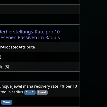
rherstellungs-Rate pro 10
wiesenen Passiven im Radius
AllocatedAttribute
)
ig (3)
 unique jewel mana recovery rate +% per 10
ated in radius
2
—
2
Lokal
Mana