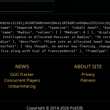
DE0LHsiZiI6IjJESXRlbXMvSmV3ZWxzL1RlbXBlcmVkQmx1ZSIsInciO
"name": "Tempered Mind", "typeLine": "Cobalt Jewel", "ba
 "name": "Radius", "values": [ [ "Medium", 0 ] ], "displ
1 Intelligence on Allocated Passives in Radius", "2% inc
adius" ], "descrText": "Place into an allocated Jewel So
vourText": [ "Any thought, no matter how fleeting, chang
ifice along with Vial of Transcendence}" ], "frameType":
NEWS
ABOUT SITE
ngredient
Offer
GGG Tracker
Privacy
Concurrent Players
Patreon
egs出現的獻祭祭壇，同時放入兩個祭品才可以升級
Phiole der Transzendenz
Überna
Unbarmherzig
Dein Angebot
Gestäh
om
The Vaal Omnitect
. Cannot be chanced.
1x
Gestählter Verstand
1x
Phiole der Transzendenz
Copyright © 2014-2026 PoEDB.