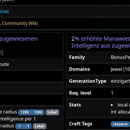
Vaal
,
Community Wiki
s zugewiesenen
2
% erhöhte Manawiede
Intelligenz aus zuge
0]
Family
BonusPer
bute
Domains
Jewel (10
GenerationType
einzigart
Req. level
1
Stats
local
se radius
int alloc
1200
—
1200
Lokal
intelligence per 1
Craft Tags
resource
n radius
-1
—
-1
Lokal