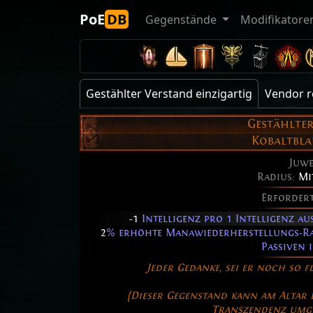
PoE
DB
Gegenstände
Modifikatore
Gestählter Verstand einzigartig
Vendor r
Gestählte
Kobaltbla
Juw
Radius:
Mi
Erforder
-1
Intelligenz pro 1 Intelligenz au
2
% erhöhte Manawiederherstellungs-Rat
Passiven 
Jeder Gedanke, sei er noch so f
{Dieser Gegenstand kann am Altar 
Transzendenz umg