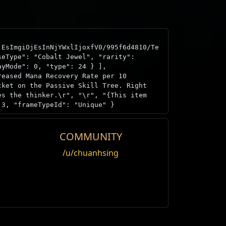
jEsImgiOjEsInNjYWxlIjoxfV0/995f6d4810/Te
seType": "Cobalt Jewel", "rarity":
ayMode": 0, "type": 24 } ],
reased Mana Recovery Rate per 10
cket on the Passive Skill Tree. Right
es the thinker.\r", "\r", "
{This item
 3, "frameTypeId": "Unique" }
COMMUNITY
/u/chuanhsing
{Ändern}
türlicher Verstand
Note
lter Verstand