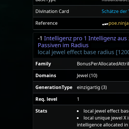
Divination Card
Schätze der 
Reference
poe.ninja
-1
Intelligenz pro 1 Intelligenz au
Passiven im Radius
local jewel effect base radius [120
Family
BonusPerAllocatedAttri
Domains
Jewel (10)
GenerationType
einzigartig (3)
Req. level
1
Stats
local jewel effect ba
local unique jewel X 
intelligence allocated i