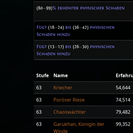
(80
—
99)
% erhöhter physischer Schaden
Fügt
(18
—
24)
bis
(36
—
42)
physischen
Schaden hinzu
Fügt
(13
—
17)
bis
(26
—
30)
physischen
Schaden hinzu
Stufe
Name
Erfahr
63
Kriecher
54,644
63
Poröser Riese
74,514
63
Chaoswächter
79,482
63
Garukhan, Königin der
99,352
Winde