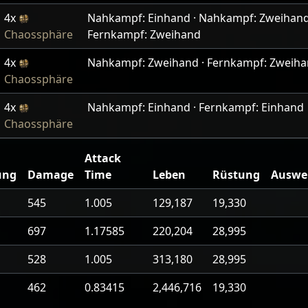
4x
Nahkampf: Einhand · Nahkampf: Zweihand 
Chaossphäre
Fernkampf: Zweihand
4x
Nahkampf: Zweihand · Fernkampf: Zweih
Chaossphäre
4x
Nahkampf: Einhand · Fernkampf: Einhand
Chaossphäre
Attack
ung
Damage
Time
Leben
Rüstung
Auswe
545
1.005
129,187
19,330
697
1.17585
220,204
28,995
528
1.005
313,180
28,995
462
0.83415
2,446,716
19,330