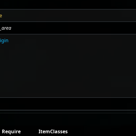
e
_area
igin
Require
ItemClasses