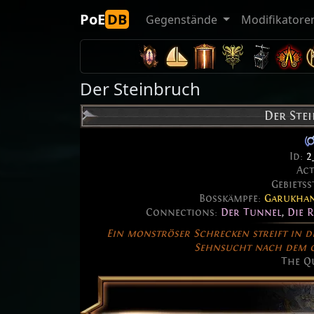
PoE
DB
Gegenstände
Modifikatore
Der Steinbruch
Der Ste
Id:
2
Ac
Gebietss
Bosskämpfe:
Garukhan
Connections:
Der Tunnel
,
Die R
Ein monströser Schrecken streift in 
Sehnsucht nach dem 
The Q