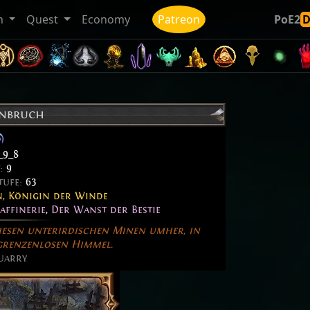
n
Quest
Economy
Patreon
PoE2
inbruch
_9_8
t:
9
tufe:
63
, Königin der Winde
affinerie
,
Der Wanst der Bestie
diesen unterirdischen Minen umher, in
grenzenlosen Himmel.
uarry