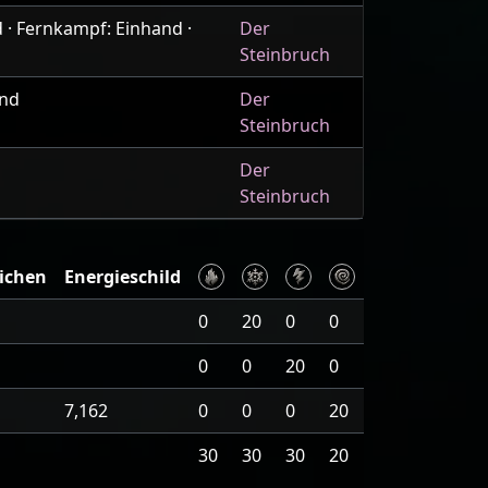
· Fernkampf: Einhand ·
Der
Steinbruch
and
Der
Steinbruch
Der
Steinbruch
ichen
Energieschild
0
20
0
0
0
0
20
0
7,162
0
0
0
20
30
30
30
20