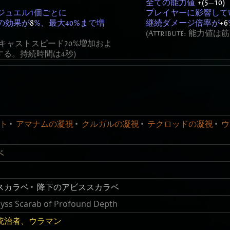
全ての能力値
+(5
—
10)
ジュエル1個ごとに
プレイヤーに影響して
の効果が
8
%、最大40%まで増
継続ダメージ倍率が
+6
(Attribute: 能力
ジは、キャストスピード20%増加およ
する。持続時間は4秒)
探索する眼のジュエル
ds
リーチする
Description
恐怖の眼のジュエル
コラプト状態であれば全ての元素耐性
+2
%
ト
アマナムの凝視
クルガルの凝視
テクロッドの凝視
ウ
an be found by completing an Abyss. They can drop from Aby
マップで見つかるアビスジュエルの数量が
(15
—
25)
%増加する
%
%
ベ
an Abyss encounter in map, which most of them the reward t
加する
マップで見つかるアビスジュエルは
(15
—
25)
%の確率で
する
コラプト状態で5個または6個のランダムなモッドを持つ
スカラベ
降下のアビススカラベ
メージ倍率
+#
%
yss Scarab of Profound Depth
ewels, but with a few differences. On top of socketing in the 
アビスの宝箱がドロップするアビスジュエルは
1
%の確率でレア
統治者、ウラマン
ockets on equipment. Also, unlike regular jewels, Abyssal J
なる