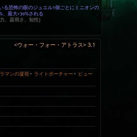
いる恐怖の眼のジュエル1個ごとにミニオンの
%、最大+30%される
値は筋力、器用さ、知性)
<ウォー・フォー・アトラス>
3.1
0
ライフ
編集
0
Weight
ライフ
アタック
ラマンの凝視
ライトポーチャー
ビュー
ssal Troves and Abyssal bosses[citation
atlas_relic_small
1000
default
0
ype is Abyssal Trove. Abyssal Trove drops
atlas_relic_very_large
200
default
0
0
マナ
atlas_relic_very_large
jewel socket in the passive skill tree,
でコラプト状態に
400
ewel modifiers are item level dependent,