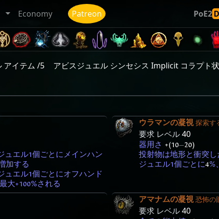
ト
Economy
Patreon
PoE2
アイテム /5
アビスジュエル シンセシス Implicit コラプト状
ウラマンの凝視
探索す
要求 レベル
40
器用さ
+(10
—
20)
ジュエル1個ごとにメインハン
投射物は地形と衝突し
%増加する
ジュエル1個ごとに
4
%
ジュエル1個ごとにオフハンド
最大+100%される
アマナムの凝視
恐怖の
要求 レベル
40