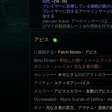
知性
+(10
—
20)
プレイヤーに影響している催眠の眼の
プレイヤーに対するアーケインサージ
加する
(Arcane Surge: アーケインサー
びマナ自動回復レート30%増加を付与
アビス
最大ライフ
凶暴な眼のジュエル
+#
9
1
Item Classes
レベ
Mo
Abyss Jewel
アタックダメージの
#
%をライフとして
に挑戦する
Patch Notes
アビス
名前
14
1
ル
Domain
Pre/Suf
催眠の眼のジュエル
アビスジュエル
混沌耐性
+#
%
Boss Drops
即位した闇
トゥームフィス
Abyss Jewels are a class of jewels that c
集合体の眼のジュエル
グローバルクリティカル率が
#
%増加する
奈落
68
MapRelic
サフィック
ボニック・トレイル
光なき者の覆い
needed] in Abyssal Depths.
グローバルクリティカルダメージ倍率
#
の
ス
グローバルクリティカルダメージ倍率
+#
カレンシー
光なきもののアストロラー
By default there is 10% chance to spawn 
奈落
アタックスキルの物理ダメージが
68
MapRelic
サフィック
#
%増
Abyss Jewel and other non-Abyss items.
アイテム
スティギアンバイス
スペルスキルの物理ダメージが
#
%増加
の
ス
スカラベ
最大マナ
アビススカラベ
+#
多数のアビス
Mechanics
134
1
メイスまたはセプターのクリティカルダ
Unrevealed
Abyss Scarab of Edifice
Ab
奈落
68
MapRelic
サフィック
Abyss Jewels are functionally identical to j
斧のクリティカルダメージ倍率
+#
%
の
ス
ボス
剣のクリティカルダメージ倍率
光なき者の君主、アマナム
+#
源泉の
%
Abyss Jewels can be socketed to Abyssal S