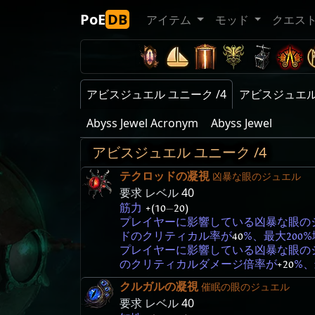
PoE
DB
アイテム
モッド
クエス
アビスジュエル ユニーク /4
アビスジュエル 
Abyss Jewel Acronym
Abyss Jewel
アビスジュエル ユニーク /4
テクロッドの凝視
凶暴な眼のジュエル
要求 レベル
40
筋力
+(10
—
20)
プレイヤーに影響している凶暴な眼の
ドのクリティカル率が
40
%、最大200
プレイヤーに影響している凶暴な眼の
のクリティカルダメージ倍率が
+20
%、
クルガルの凝視
催眠の眼のジュエル
要求 レベル
40