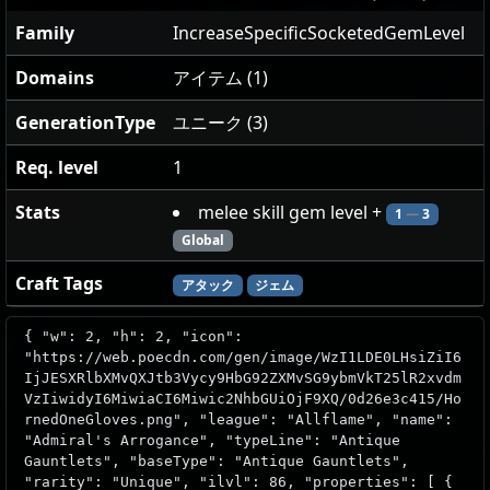
Family
IncreaseSpecificSocketedGemLevel
Domains
アイテム (1)
GenerationType
ユニーク (3)
Req. level
1
Stats
melee skill gem level +
1
—
3
Global
Craft Tags
アタック
ジェム
{ "w": 2, "h": 2, "icon":
"https://web.poecdn.com/gen/image/WzI1LDE0LHsiZiI6
IjJESXRlbXMvQXJtb3Vycy9HbG92ZXMvSG9ybmVkT25lR2xvdm
VzIiwidyI6MiwiaCI6Miwic2NhbGUiOjF9XQ/0d26e3c415/Ho
rnedOneGloves.png", "league": "Allflame", "name":
"Admiral's Arrogance", "typeLine": "Antique
Gauntlets", "baseType": "Antique Gauntlets",
"rarity": "Unique", "ilvl": 86, "properties": [ {