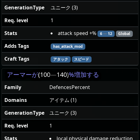
GenerationType
ユニーク (3)
Req. level
1
Stats
attack speed +%
6
—
12
Global
Adds Tags
has_attack_mod
Craft Tags
アタック
スピード
アーマーが
(100
—
140)
%増加する
Family
DefencesPercent
Domains
アイテム (1)
GenerationType
ユニーク (3)
Req. level
1
Stats
local physical damage reduction