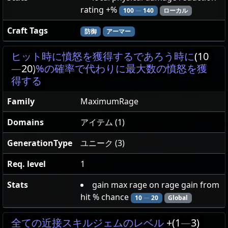
rating +%
100
—
140
ローカル
Craft Tags
防御
アーマー
ヒット時に憤怒を獲得するであろう時に
(10
—
20)
%の確率で代わりに最大数の憤怒を獲
得する
Family
MaximumRage
Domains
アイテム (1)
GenerationType
ユニーク (3)
Req. level
1
Stats
gain max rage on rage gain from
hit % chance
10
—
20
Global
全ての近接スキルジェムのレベル
+(1
—
3)