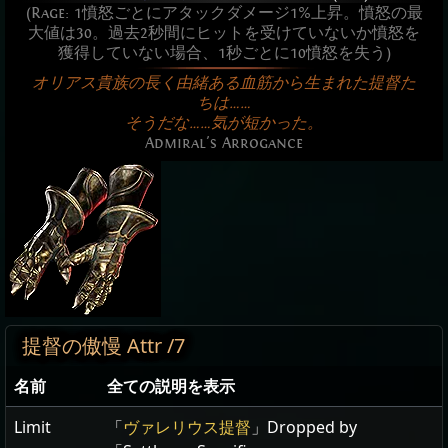
(Rage: 1憤怒ごとにアタックダメージ1%上昇。憤怒の最
大値は30。過去2秒間にヒットを受けていないか憤怒を
獲得していない場合、1秒ごとに10憤怒を失う)
オリアス貴族の長く由緒ある血筋から生まれた提督た
ちは……
そうだな……気が短かった。
Admiral's Arrogance
提督の傲慢 Attr /7
名前
全ての説明を表示
Limit
「
ヴァレリウス提督
」Dropped by