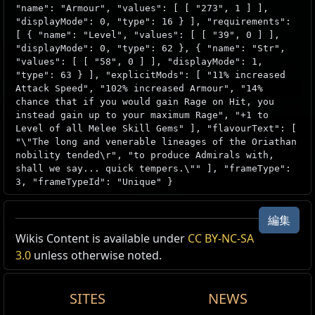
"name": "Armour", "values": [ [ "273", 1 ] ],
"displayMode": 0, "type": 16 } ], "requirements":
[ { "name": "Level", "values": [ [ "39", 0 ] ],
"displayMode": 0, "type": 62 }, { "name": "Str",
"values": [ [ "58", 0 ] ], "displayMode": 1,
"type": 63 } ], "explicitMods": [ "11% increased
Attack Speed", "102% increased Armour", "14%
chance that if you would gain Rage on Hit, you
instead gain up to your maximum Rage", "+1 to
Level of all Melee Skill Gems" ], "flavourText": [
"\"The long and venerable lineages of the Oriathan
nobility tended\r", "to produce Admirals with,
shall we say... quick tempers.\"" ], "frameType":
3, "frameTypeId": "Unique" }
編集
Wikis Content is available under
CC BY-NC-SA
3.0
unless otherwise noted.
SITES
NEWS