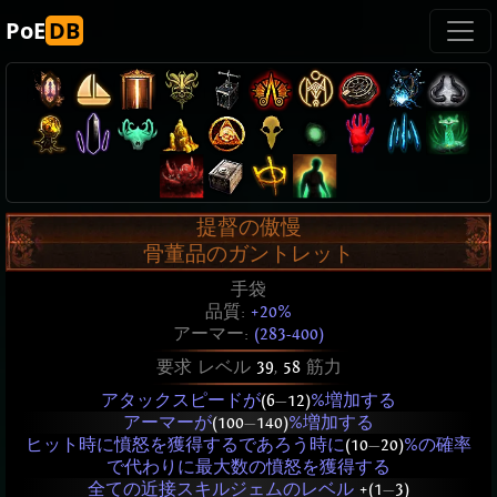
PoE
DB
提督の傲慢
骨董品のガントレット
手袋
品質:
+20%
アーマー:
(283-400)
要求 レベル
39
,
58
筋力
アタックスピードが
(6
—
12)
%増加する
アーマーが
(100
—
140)
%増加する
ヒット時に憤怒を獲得するであろう時に
(10
—
20)
%の確率
で代わりに最大数の憤怒を獲得する
全ての近接スキルジェムのレベル
+(1
—
3)