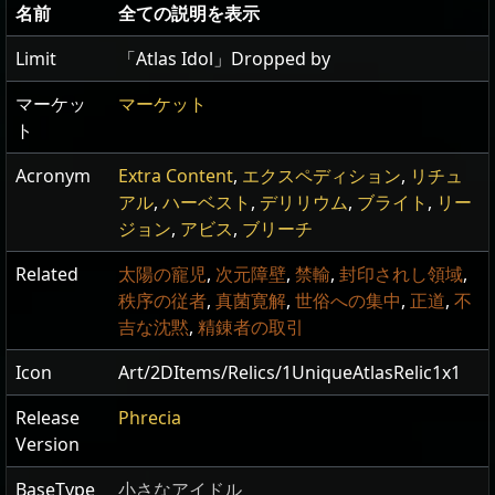
名前
全ての説明を表示
Limit
「Atlas Idol」Dropped by
マーケッ
マーケット
ト
Acronym
Extra Content
,
エクスペディション
,
リチュ
アル
,
ハーベスト
,
デリリウム
,
ブライト
,
リー
ジョン
,
アビス
,
ブリーチ
Related
太陽の寵児
,
次元障壁
,
禁輸
,
封印されし領域
,
秩序の従者
,
真菌寛解
,
世俗への集中
,
正道
,
不
吉な沈黙
,
精錬者の取引
Icon
Art/2DItems/Relics/1UniqueAtlasRelic1x1
Release
Phrecia
Version
BaseType
小さなアイドル