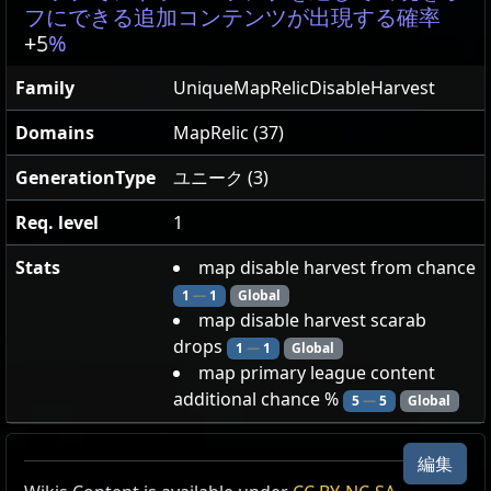
フにできる追加コンテンツが出現する確率
+5
%
Family
UniqueMapRelicDisableHarvest
Domains
MapRelic (37)
GenerationType
ユニーク (3)
Req. level
1
Stats
map disable harvest from chance
1
—
1
Global
map disable harvest scarab
drops
1
—
1
Global
map primary league content
additional chance %
5
—
5
Global
編集
萎れの才