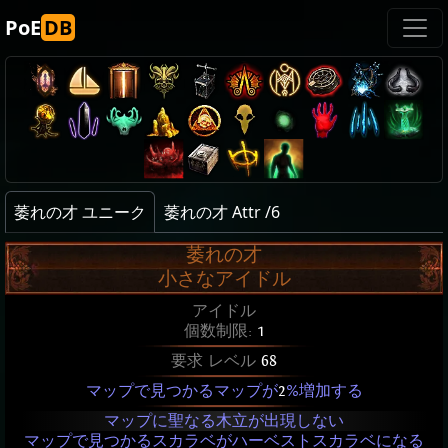
PoE
DB
萎れの才 ユニーク
萎れの才 Attr /6
萎れの才
小さなアイドル
アイドル
個数制限:
1
要求 レベル
68
マップで見つかるマップが
2
%増加する
マップに聖なる木立が出現しない
マップで見つかるスカラベがハーベストスカラベになる