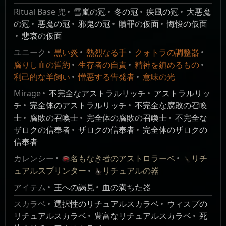
獲得する
たユニークモンスターが付与するトリビュー
Ritual supporter pack:
Deadly Renegade
Ritual Base 兜
プまたはマインで使用することはできない。
雪嵐の冠
冬の冠
疾風の冠
大悪魔
リチュアルスプリンター
トの量が
100
%上昇する
業
モンスターは追加の火
100
25
30
%の確率
装備している靴の見た目を、致死のレネゲードブーツに変
の冠
悪魔の冠
邪鬼の冠
贖罪の仮面
悔悛の仮面
スタック数:
1 / 100
リチュアル密度増加
更します。
火
ダメージを与え、発火
で敵を発
悲哀の仮面
マスタリー:
リチュアル
リチュアルの器
の
を付与できる 隕石が
火させる
致死のレネゲードグローブ
ユニーク
黒い炎
熱烈なる手
クォトラの調整器
レ
数量:
2
スタック数:
1 / 10
空から降り注ぐ
物理ダメ
手袋スキン
,
リチュアル
腐りし血の誓約
生存者の自責
精神を鎮めるもの
名
ベ
ージの
25
%
マップのリチュアルの祭壇で同時にスポーンするモ
Ritual supporter pack:
Deadly Renegade
完了したリチュアルの祭壇内で初めて倒したモンス
利己的な羊飼い
憎悪する告発者
意味の光
前
ル
Pre/Suf
Description
Weight
ンスターの数が
20
%増加する
ターを、今後使用するために保存する。
を追加の
装備している手袋の見た目を、致死のレネゲードグローブ
マップのリチュアルの祭壇でモンスターのスポーン
Mirage
不完全なアストラルリッチ
アストラルリッ
火ダメー
血の満ちた器
1
ユニー
に変更します。
necropolis exclusive
が
8
%速くなる
チ
完全体のアストラルリッチ
不完全な腐敗の召喚
ジとして
モンスター:
Any
ク
craft ritual armour [50]
致死のレネゲードアーマー
リチュアルリロールコスト増加とリロール後の無料
士
腐敗の召喚士
完全体の腐敗の召喚士
不完全な
獲得する
モンスターレベル:
Any
鎧スキン
,
リチュアル
報酬確率
ザロクの信奉者
ザロクの信奉者
完全体のザロクの
採取地::
Any
Ritual supporter pack:
Deadly Renegade
業
モンスターは追加の火
100
46
35
%の確率
マスタリー:
リチュアル
信奉者
個数制限:
4
火
ダメージを与え、発火
で敵を発
装備している鎧の見た目を、致死のレネゲードボディアー
レ
マップのリチュアルの祭壇での恩寵のリロールは
カレンシー
名もなき者のアストロラーベ
リチ
リチュアルの恩寵は20%向上します。
の
を付与できる 隕石が
火させる
マーに変更します。
0.25
%の確率でトリビュートを消費しないで行える
名
ベ
ュアルスプリンター
リチュアルの器
リチュアルのモンスター出現速度が20%早くなりま
空から降り注ぐ
物理ダメ
マップに出現するリチュアルの祭壇で恩寵をリロー
致死のレネゲードマント
前
ル
Pre/Suf
Description
Weight
す。
アイテム
王への謁見
血の満ちた器
ルのにかかるトリビュートが
3
%減少する
ージの
30
%
鎧装飾品
,
リチュアル
リチュアル内で行動可能なモンスター数の最大値が
1
MemoryAltar
を追加の
default
エリアにはリチュアル
リチュアル繰り越しコスト減少
20%増加します。
スカラベ
選択性のリチュアルスカラベ
ウィスプの
Ritual supporter pack:
Deadly Renegade
火ダメー
400
このエリアで見つかるアイテムの数量が
5
%増加する
の祭壇が出現する
マスタリー:
リチュアル
リチュアルスカラベ
豊富なリチュアルスカラベ
死
装備している鎧に、致死のレネゲードマント背面装飾品を
ジとして
エリアのリチュアルの