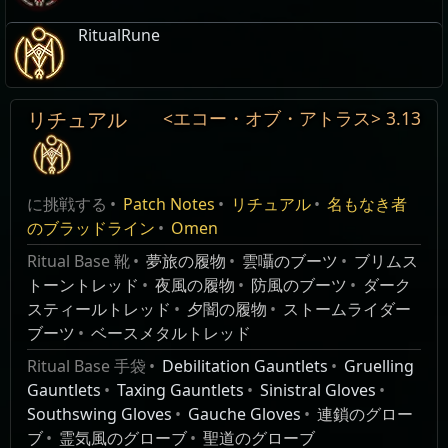
RitualRune
リチュアル
<エコー・オブ・アトラス>
3.13
レネゲードポートレートフレーム
ベイン
名もなき者のアストロラーベ
Ritual
編集
ポートレートフレーム修飾品
スタック数:
範囲内の敵に混沌継続ダメージを与えるデバフを付
柔軟な教義
1 / 10
,
リチュアル
名
Level
Ritual supporter pack:
与する。リンクされた呪術スキルも同時に敵に付与
マスタリー:
Renegade
リチュアル
に挑戦する
Patch Notes
リチュアル
名もなき者
アトラスの四分割範囲にリチュアルの祭壇が出現す
前
Detail
Weight
Min
Buff
される。このスキルより付与された呪術スキルの数
る形成領域を追加する。
のブラッドライン
Omen
キャラクターに、レネゲードポートレートフレームを追加
マップに出現するリチュアルの祭壇で恩寵を
Wikis Content is available under
CC BY-NC-SA 3.0
ごとに、デバフのダメージが上昇し、より長く続く
全てのリチュアルを完了することで形成領域内のマ
します。
リロールのにかかるトリビュートが
18
%減少
業
モンスターは追加の火
100
0
25
%の確率
unless otherwise noted.
Ritual Base 靴
夢旅の履物
雲囁のブーツ
ブリムス
ップの完了に成功できる
ようになる。このスキルをトーテム、トラップまた
する
致死のレネゲードヘルメット
火
ダメージを与え、発火
で敵を発
トーントレッド
夜風の履物
防風のブーツ
ダーク
形成領域内のマップを完了するごとにリチュアルモ
はマインで使用することはできない。
応えられた懇願
兜スキン
,
リチュアル
ンスターの難易度と報酬が増加する
の
を付与できる 隕石が
火させる
スティールトレッド
夕闇の履物
ストームライダー
マスタリー:
リチュアル
糾弾のベイン
マップにはリチュアルの祭壇が出現する
Ritual supporter pack:
Deadly Renegade
空から降り注ぐ
物理ダメ
ブーツ
ベースメタルトレッド
astrolabe enabled map [1]
小さい範囲内の敵に混沌継続ダメージを与えるデバ
ージの
20
%
マップのリチュアルの祭壇で恩寵を繰り越す
装備している兜の見た目を、致死のレネゲードヘルメット
Ritual Base 手袋
Debilitation Gauntlets
Gruelling
nameless astrolabe enabled map [1]
フを付与する。リンクされた呪術スキルも同時に敵
のに必要なトリビュートが
15
%減少する
を追加の
に変更します。
Gauntlets
Taxing Gauntlets
Sinistral Gloves
王への謁見
マップのリチュアルの祭壇で繰り越した恩寵
に付与される。このスキルより付与された呪術スキ
火ダメー
致死のレネゲードブーツ
Southswing Gloves
Gauche Gloves
連鎖のグロー
が再度出現する頻度が
50
%速くなる
ポータル:
無の中枢
ルの数ごとに、デバフのダメージが上昇し、より長
ジとして
靴スキン
,
リチュアル
ブ
霊気風のグローブ
聖道のグローブ
マップに出現するリチュアルの祭壇で倒され
エリアレベル:
83
く続くようになる。このスキルをトーテム、トラッ