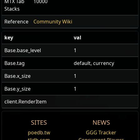
MTX Tab
10000
Stacks
Reference
Community Wiki
key
val
Base.base_level
1
Base.tag
default, currency
Base.x_size
1
Base.y_size
1
client.RenderItem
SITES
NEWS
US Realm Economy
Wiki
直接從商店買 Recipe /1
Source
Scroll of Wisdom
Ingredient
Offer
poedb.tw
GGG Tracker
Editar