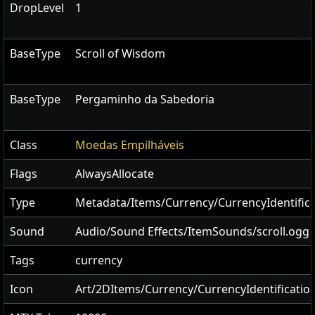
DropLevel
1
BaseType
Scroll of Wisdom
BaseType
Pergaminho da Sabedoria
Class
Moedas Empilháveis
Flags
AlwaysAllocate
Type
Metadata/Items/Currency/CurrencyIdentifica
Sound
Audio/Sound Effects/ItemSounds/scroll.ogg
Tags
currency
Icon
Art/2DItems/Currency/CurrencyIdentificatio