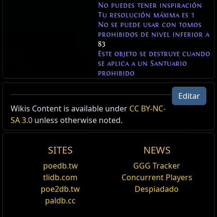
No puedes tener inspiración
Tu resolución máxima es 1
No se puede usar con tomos
prohibidos de nivel inferior a
83
Este objeto se destruye cuando
se aplica a un Santuario
prohibido
Editar
Wikis Content is available under
Cáliz dorado
Reliquia incensaria
CC BY-NC-
Reliquia procesional
SA 3.0
Requiere Nivel
No se puede modificar
unless otherwise noted.
64
Duplica hasta
4
recompensas de oferta aleatorias
Reliquia procesional
al derrotar al Heraldo de la Calamidad
No se puede modificar
SITES
NEWS
No puedes tener inspiración
Reliquia de candelero
No puedes recuperar resolución
poedb.tw
GGG Tracker
Este objeto se destruye cuando se aplica a un
No se puede modificar
tlidb.com
Concurrent Players
Santuario prohibido
Reliquia de urna
poe2db.tw
Despiadado
Segundo sacramento
Reliquia de candelero
No se puede modificar
paldb.cc
Requiere Nivel
75
Reliquia de cofre
El Heraldo de la Calamidad inflige un
100
% más