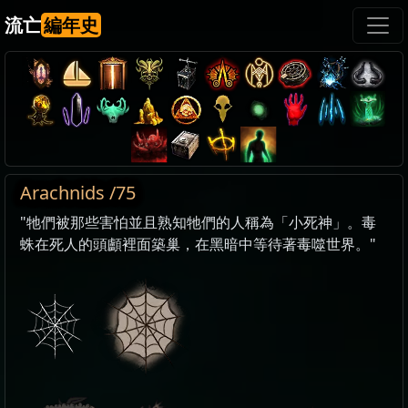
流亡
編年史
Arachnids /75
"牠們被那些害怕並且熟知牠們的人稱為「小死神」。毒
蛛在死人的頭顱裡面築巢，在黑暗中等待著毒噬世界。"