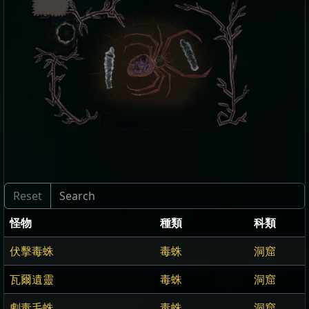
怪物
種類
科類
伏擊毒蛛
毒蛛
洞窟
瓦爾遺靈
毒蛛
洞窟
劇毒毛蛛
毒蛛
洞窟