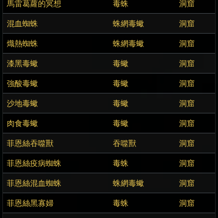
馬雷葛蘿的冥想
毒蛛
洞窟
混血蜘蛛
蛛網毒蠍
洞窟
熾熱蜘蛛
蛛網毒蠍
洞窟
漆黑毒蠍
毒蠍
洞窟
強酸毒蠍
毒蠍
洞窟
沙地毒蠍
毒蠍
洞窟
肉食毒蠍
毒蠍
洞窟
菲恩絲吞噬獸
吞噬獸
洞窟
菲恩絲疫病蜘蛛
毒蛛
洞窟
菲恩絲混血蜘蛛
蛛網毒蠍
洞窟
菲恩絲黑寡婦
毒蛛
洞窟