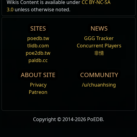
Wikis Content is available under
CC BY-NC-SA
Source
Ingredient
Offer
獣
獣
獣
3.0
unless otherwise noted.
女神への供物
ビビッド・アブバララック
女神への賛辞
ジーナス:
シーウィッチ
monster beyond portal chance +% final [-66]
monster beyond portal chance +% final [-66]
SITES
NEWS
女神への供物
ビビッド・アブバララック
女神への贈与
グループ:
クモ類
monster hellscape charge +% [-66]
monster hellscape charge +% [-66]
ファミリー:
洞窟
poedb.tw
GGG Tracker
Vivid Abberarach
Vivid Abberarach
女神への供物
ビビッド・アブバララック
女神への献身
monster beyond portal chance +% final [-66]
tlidb.com
Concurrent Players
Spectre
Spectre
monster hellscape charge +% [-66]
poe2db.tw
非情
Vivid Abberarach
paldb.cc
Spectre
Tags
animal_claw_weapon
Metadata/Monsters/LeagueHarvest/Green/Ha
,
beast
, キャスター,
Spectre
Override
chaos_affinity
,
hard_armour
,
insect_blood
,
ABOUT SITE
COMMUNITY
is_unarmed
,
melee
,
physical_affinity
,
Tags
animal_claw_weapon
,
beast
, キャスター,
Tags
animal_claw_weapon
,
beast
, キャスター,
chaos_af
slow_movement
,
spider
Privacy
/u/chuanhsing
chaos_affinity
,
hard_armour
,
insect_blood
,
insect_blood
,
is_unarmed
,
melee
,
physical_affinity
Patreon
is_unarmed
,
melee
,
physical_affinity
,
spider
ライフ
390%
slow_movement
,
small_height
,
spider
ライフ
390%
Packs
ビビッド・アブバララック
,
ビビッド・スコ
Ailment Threshold
390%
Copyright © 2014-2026 PoEDB.
ーピオン
Ailment Threshold
390%
耐性
20%
20%
20%
0%