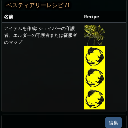
ベスティアリーレシピ /1
名前
Recipe
アイテムを作成: シェイパーの守護
者、エルダーの守護者または征服者
のマップ
ビビッド・アブバララック
ビビッド・アブバララック
ビビッド・アブバララック
編集