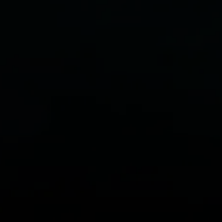
ライフ
390%
耐性
20%
20%
20%
0%
Damage
130%
Ailment Threshold
390%
Damage
130%
命中
100%
耐性
20%
20%
20%
0%
命中
100%
クリティカル率
+5%
Damage
130%
クリティカル率
+5%
クリティカルダメージ倍率
+130%
命中
100%
クリティカルダメージ倍率
+130%
Attack Distance
6 ~ 10
クリティカル率
+5%
Attack Distance
6 ~ 10
Attack Time
1.155 Second
クリティカルダメージ倍率
+130%
Attack Time
1.155 Second
Damage Spread
±20%
Attack Distance
6 ~ 10
Damage Spread
±20%
経験値
130%
Attack Time
1.155 Second
経験値
130%
Model Size
60%
Damage Spread
±20%
Model Size
60%
Type
HarvestPlatedScorpion