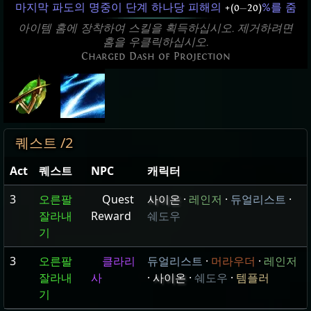
마지막 파도의 명중이 단계 하나당 피해의
+(0
—
20)
%를 줌
아이템 홈에 장착하여 스킬을 획득하십시오. 제거하려면
홈을 우클릭하십시오.
Charged Dash of Projection
퀘스트 /2
Act
퀘스트
NPC
캐릭터
3
오른팔
Quest
사이온
·
레인저
·
듀얼리스트
·
잘라내
Reward
쉐도우
기
3
오른팔
클라리
듀얼리스트
·
머라우더
·
레인저
잘라내
사
·
사이온
·
쉐도우
·
템플러
기