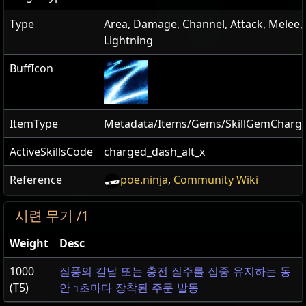
Type
Area, Damage, Channel, Attack, Melee,
Lightning
BuffIcon
ItemType
Metadata/Items/Gems/SkillGemCharg
ActiveSkillsCode
charged_dash_alt_x
Reference
poe.ninja
,
Community Wiki
시련 무기 /1
Weight
Desc
1000
질풍의 칼날 또는 충전 질주를 집중 유지하는 동
(T5)
안 1초마다 장착된 주문 발동