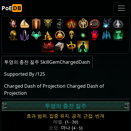
PoE
DB
투영의 충전 질주 SkillGemChargedDash
Supported By /125
Charged Dash of Projection Charged Dash of
Projection
투영의 충전 질주
효과 범위
,
집중 유지
,
공격
,
근접
,
번개
레벨:
(1
—
20)
소모:
마나 (4
—
5)