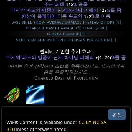
주는 피해
150
% 증폭
마지막 파도의 명중이 단계 하나당 피해의
125
%를 줌
환상이 플레이어 이동 속도의
150
%로 이동
base skill show average damage instead of dps [1]
charged dash damage +% final [-100]
is area damage [1]
skill can add multiple charges per action [1]
퀄리티로 인한 추가 효과:
마지막 파도의 명중이 단계 하나당 피해의
+(0
—
20)
%를 줌
아이템 홈에 장착하여 스킬을 획득하십시오. 제거하려면
홈을 우클릭하십시오.
Charged Dash of Projection
투영의 충전 질주
편집
레벨:
(1
—
40)
Active Type: Area, Damage, Channel, Attack,
Wikis Content is available under
CC BY-NC-SA
소모:
마나 (4
—
6)
Melee, Lightning
3.0
unless otherwise noted.