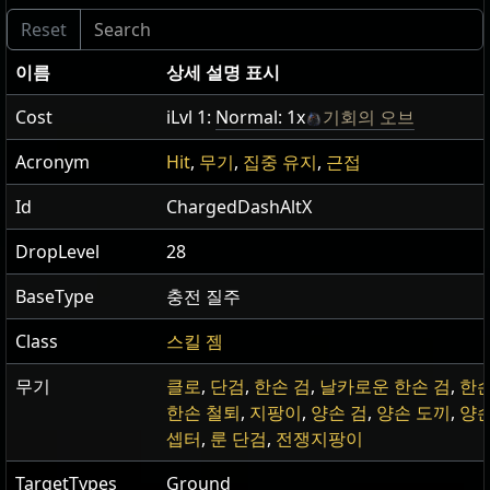
이름
상세 설명 표시
Cost
iLvl 1:
Normal: 1x
기회의 오브
Acronym
Hit
,
무기
,
집중 유지
,
근접
Id
ChargedDashAltX
DropLevel
28
BaseType
충전 질주
Class
스킬 젬
무기
클로
,
단검
,
한손 검
,
날카로운 한손 검
,
한손
한손 철퇴
,
지팡이
,
양손 검
,
양손 도끼
,
양손
셉터
,
룬 단검
,
전쟁지팡이
TargetTypes
Ground