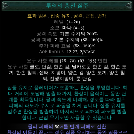
투영의 충전 질주
효과 범위
,
집중 유지
,
공격
,
근접
,
번개
레벨:
(1
—
20)
소모:
마나 (4
—
5)
공격 속도:
기본 수치의 200%
공격 피해:
기본 수치의 (88
—
160)%
추가 피해 효율:
(88
—
160)%
AoE Radius:
12-22, 2/stage
요구 사항 레벨
(28
—
70)
,
(67
—
155)
민첩
요구 사항
클로
,
단검
,
한손 검
,
날카로운 한손 검
,
한손 도
끼
,
한손 철퇴
,
셉터
,
지팡이
,
양손 검
,
양손 도끼
,
양손 철
퇴
,
전쟁지팡이
,
룬 단검
집중 유지로 플레이어가 조종하는 환상을 투영합니다. 최
대 거리에 도달해 멈출 때까지, 환상이 움직이는 동안 단
계를 획득합니다. 공격 속도에 비례해, 경로를 따라 범위
피해의 파도가 수시로 파동을 치게 됩니다. 집중 유지를
멈추면 환상을 방출하며 마지막으로 피해의 파도를 방출
합니다. 근접 무기로만 사용할 수 있습니다.
물리 피해의
50
%를 번개 피해로 전환
환상의 이동이 끝나는 경우 집중 유지하는 동안 명중으로