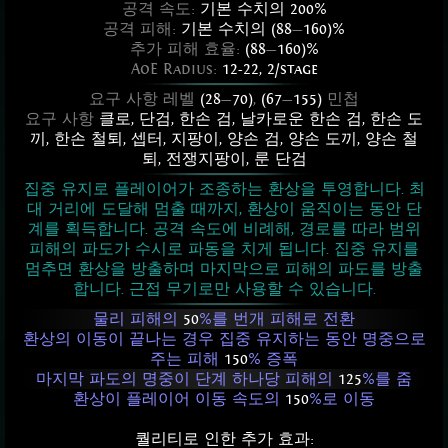
공격 속도:
기본 수치의 200%
공격 피해:
기본 수치의 (88
—
160)%
추가 피해 효율:
(88
—
160)%
AoE Radius:
12-22, 2/stage
요구 사항 레벨
(28
—
70)
,
(67
—
155)
민첩
요구 사항
클로
,
단검
,
한손 검
,
날카로운 한손 검
,
한손 도
끼
,
한손 철퇴
,
셉터
,
지팡이
,
양손 검
,
양손 도끼
,
양손 철
퇴
,
전쟁지팡이
,
룬 단검
집중 유지로 플레이어가 조종하는 환상을 투영합니다. 최
대 거리에 도달해 멈출 때까지, 환상이 움직이는 동안 단
계를 획득합니다. 공격 속도에 비례해, 경로를 따라 범위
피해의 파도가 수시로 파동을 치게 됩니다. 집중 유지를
멈추면 환상을 방출하며 마지막으로 피해의 파도를 방출
합니다. 근접 무기로만 사용할 수 있습니다.
물리 피해의
50
%를 번개 피해로 전환
환상의 이동이 끝나는 경우 집중 유지하는 동안 명중으로
주는 피해
150
% 증폭
마지막 파도의 명중이 단계 하나당 피해의
125
%를 줌
환상이 플레이어 이동 속도의
150
%로 이동
퀄리티로 인한 추가 효과: