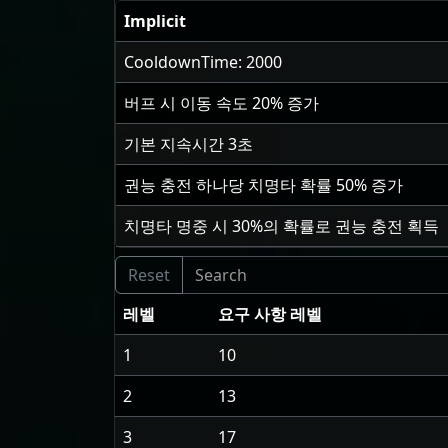
Implicit
CooldownTime: 2000
버프 시 이동 속도
20
% 증가
기본 지속시간
3
초
권능 충전 하나당 치명타 확률
50
% 증가
치명타 명중 시
30
%의 확률로 권능 충전 획득
레벨
요구 사항 레벨
1
10
2
13
3
17