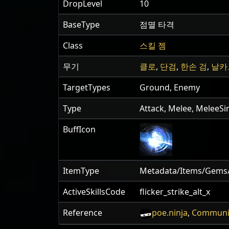
DropLevel
10
BaseType
점멸 타격
Class
스킬 젬
무기
클로
,
단검
,
한손 검
,
날카
TargetTypes
Ground, Enemy
Type
Attack, Melee, MeleeSi
BuffIcon
ItemType
Metadata/Items/Gems/S
ActiveSkillsCode
flicker_strike_alt_x
Reference
poe.ninja
,
Communit