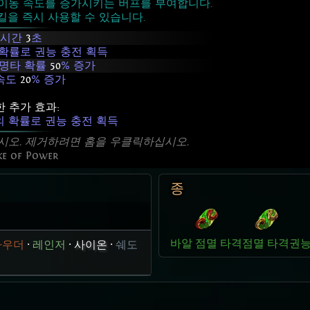
 이동 속도를 증가시키는 버프를 부여합니다.
킬을 즉시 사용할 수 있습니다.
속시간
3
초
 확률로 권능 충전 획득
치명타 확률
50
% 증가
 속도
20
% 증가
 추가 효과:
의 확률로 권능 충전 획득
시오. 제거하려면 홈을 우클릭하십시오.
ke of Power
종
바알 점멸 타격
점멸 타격
권능
라우더
·
레인저
·
사이온
·
쉐도