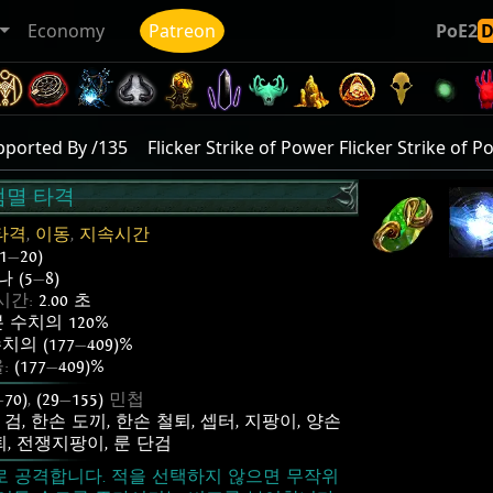
Economy
Patreon
PoE2
pported By /135
Flicker Strike of Power Flicker Strike of 
점멸 타격
타격
,
이동
,
지속시간
(1
—
20)
 (5
—
8)
시간:
2.00 초
 수치의 120%
치의 (177
—
409)%
:
(177
—
409)%
—
70)
,
(29
—
155)
민첩
 검
,
한손 도끼
,
한손 철퇴
,
셉터
,
지팡이
,
양손
퇴
,
전쟁지팡이
,
룬 단검
 공격합니다. 적을 선택하지 않으면 무작위