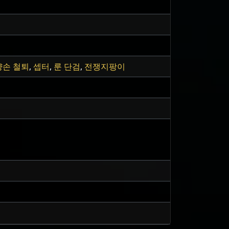
양손 철퇴
,
셉터
,
룬 단검
,
전쟁지팡이
n