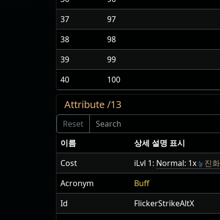
37
97
38
98
39
99
40
100
Attribute /13
이름
상세 설명 표시
Cost
iLvl 1:
Normal: 1x
진화
Acronym
Buff
Id
FlickerStrikeAltX