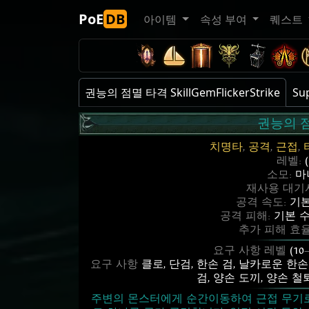
PoE
DB
아이템
속성 부여
퀘스트
권능의 점멸 타격 SkillGemFlickerStrike
Su
권능의 
치명타
,
공격
,
근접
,
레벨:
소모:
마나
재사용 대기
공격 속도:
기본
공격 피해:
기본 수
추가 피해 효율
요구 사항 레벨
(10
요구 사항
클로
,
단검
,
한손 검
,
날카로운 한손
검
,
양손 도끼
,
양손 철
주변의 몬스터에게 순간이동하여 근접 무기로