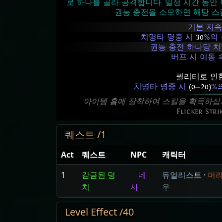
로 하나를 골라 공격합니다. 일정 시간 동안
권능 충전을 소모하면 해당 스
기본 지
치명타 명중 시
30
%의
권능 충전 하나당 
버프 시 이동
퀄리티로 인한
치명타 명중 시
(0
—
20)
%
아이템 홈에 장착하여 스킬을 획득하십
Flicker Stri
퀘스트 /1
Act
퀘스트
NPC
캐릭터
1
감금된 덩
네
듀얼리스트
·
머
치
사
우
Level Effect /40