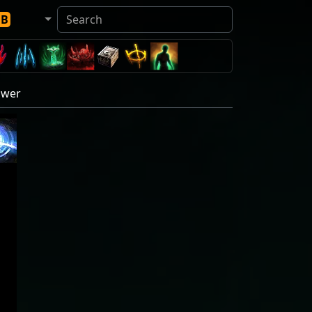
DB
Power