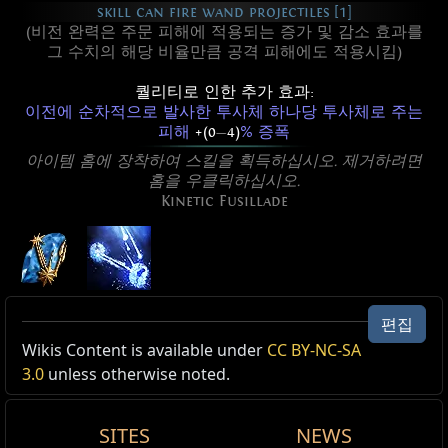
skill can fire wand projectiles [1]
(비전 완력은 주문 피해에 적용되는 증가 및 감소 효과를
그 수치의 해당 비율만큼 공격 피해에도 적용시킴)
퀄리티로 인한 추가 효과:
이전에 순차적으로 발사한 투사체 하나당 투사체로 주는
피해
+(0
—
4)
% 증폭
아이템 홈에 장착하여 스킬을 획득하십시오. 제거하려면
홈을 우클릭하십시오.
Kinetic Fusillade
편집
Active Type: Attack, Triggerable, Projectile,
균열 무리 역학 일제 사격 이펙트
Wikis Content is available under
CC BY-NC-SA
RangedAttack, WandAttack, Duration, Totemable,
역학 일제 사격 스킨
3.0
unless otherwise noted.
,
균열 무리
ProjectilesFromUser, Area
Cost:
130
역학 일제 사격에 균열 무리 이펙트를 적용합니다.
SITES
NEWS
Reset