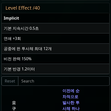
Level Effect /40
Implicit
기본 지속시간
0.5
초
연쇄
+3
회
공중에 뜬 투사체 최대
12
개
비전 완력
150
%
기본 반경
1.2
미터
이전에 순
차적으로
요
발사한 투
구
사체 하나