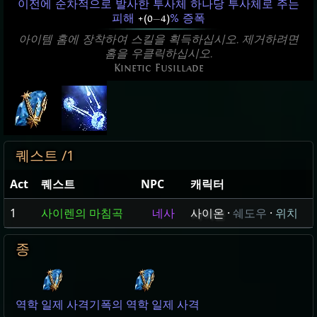
이전에 순차적으로 발사한 투사체 하나당 투사체로 주는
피해
+(0
—
4)
% 증폭
아이템 홈에 장착하여 스킬을 획득하십시오. 제거하려면
홈을 우클릭하십시오.
Kinetic Fusillade
퀘스트 /1
Act
퀘스트
NPC
캐릭터
1
사이렌의 마침곡
네사
사이온
·
쉐도우
·
위치
종
역학 일제 사격
기폭의 역학 일제 사격