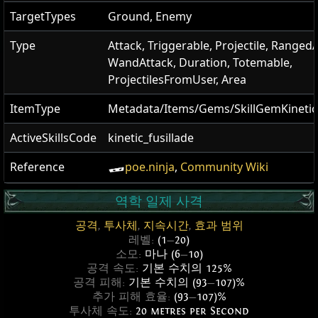
TargetTypes
Ground, Enemy
Type
Attack, Triggerable, Projectile, RangedA
WandAttack, Duration, Totemable,
ProjectilesFromUser, Area
ItemType
Metadata/Items/Gems/SkillGemKineticF
ActiveSkillsCode
kinetic_fusillade
Reference
poe.ninja
,
Community Wiki
역학 일제 사격
공격
,
투사체
,
지속시간
,
효과 범위
레벨:
(1
—
20)
소모:
마나 (6
—
10)
공격 속도:
기본 수치의 125%
공격 피해:
기본 수치의 (93
—
107)%
추가 피해 효율:
(93
—
107)%
투사체 속도:
20 metres per Second