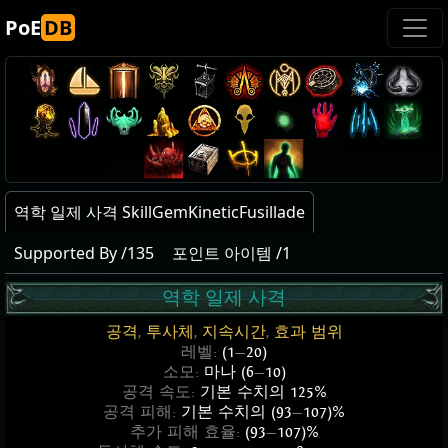
PoE
DB
역학 일제 사격 SkillGemKineticFusillade
Supported By /135
포인트 아이템 /1
역학 일제 사격
공격
,
투사체
,
지속시간
,
효과 범위
레벨:
(1
—
20)
소모:
마나 (6
—
10)
공격 속도:
기본 수치의 125%
공격 피해:
기본 수치의 (93
—
107)%
추가 피해 효율:
(93
—
107)%