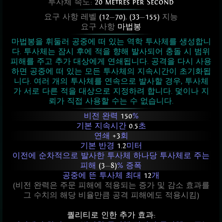
투사체 속도:
20 metres per Second
요구 사항 레벨
(12
—
70)
,
(33
—
155)
지능
요구 사항
마법봉
마법봉을 휘둘러 공중에 떠 있는 역학 투사체를 생성합니
다. 투사체는 잠시 후에 적을 향해 발사되어 충돌 시 범위
피해를 주고 추가 대상에게 연쇄됩니다. 공격을 다시 사용
하면 공중에 떠 있는 모든 투사체의 지속시간이 초기화됩
니다. 여러 개의 투사체를 연속으로 발사할 경우, 투사체
가 서로 다른 적을 대상으로 지정하려 합니다. 덫이나 지
뢰가 직접 사용할 수는 수 없습니다.
비전 완력
150
%
기본 지속시간
0.5
초
연쇄
+3
회
기본 반경
1.2
미터
이전에 순차적으로 발사한 투사체 하나당 투사체로 주는
피해
(3
—
8)
% 증폭
공중에 뜬 투사체 최대
12
개
(비전 완력은 주문 피해에 적용되는 증가 및 감소 효과를
그 수치의 해당 비율만큼 공격 피해에도 적용시킴)
퀄리티로 인한 추가 효과: