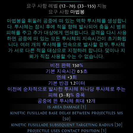
요구 사항 레벨
(12
—
70)
,
(33
—
155)
지능
요구 사항
마법봉
마법봉을 휘둘러 공중에 떠 있는 역학 투사체를 생성합니
다. 투사체는 잠시 후에 적을 향해 발사되어 충돌 시 범위
피해를 주고 추가 대상에게 연쇄됩니다. 공격을 다시 사용
하면 공중에 떠 있는 모든 투사체의 지속시간이 초기화됩
니다. 여러 개의 투사체를 연속으로 발사할 경우, 투사체
가 서로 다른 적을 대상으로 지정하려 합니다. 덫이나 지
뢰가 직접 사용할 수는 수 없습니다.
비전 완력
150
%
기본 지속시간
0.5
초
연쇄
+3
회
기본 반경
1.2
미터
이전에 순차적으로 발사한 투사체 하나당 투사체로 주는
피해
(3
—
8)
% 증폭
공중에 뜬 투사체 최대
12
개
is area damage [1]
kinetic fusillade base delay between projectiles ms
[50]
kinetic fusillade subsequent targeting radius [30]
projectile uses contact position [1]