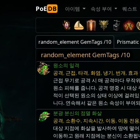
PoE
DB
아이템
속성 부여
퀘스트
random_element GemTags /10
Prismati
random_element GemTags /10
원소의 일격
공격
,
근접
,
타격
,
화염
,
냉기
,
번개
,
효과
근접 무기로 공격 시 매 공격마다 무작위
원소 피해를 줍니다. 공격 명중 시 대상
적이 선택된 원소의 상태 이상에 걸려있
니다. 연속해서 같은 원소 속성이 부여
분광 분신의 점멸 화살
공격
,
소환수
,
지속시간
,
이동
,
이동 전용
대상 지점에 화살을 발사하여 땅에 떨
이동하고 원래 지점에는 분신이 소환됩니