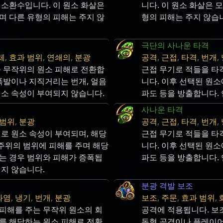
 소환수입니다. 이 원소 화살은
니다. 이 원소 화살은 
며 다른 유형의 피해는 주지 않
형의 피해는 주지 않습
극단의 사나운 타격
체
,
효과 범위
,
연쇄의
,
분광
공격
,
근접
,
타격
,
번개
,
를 무작위의 원소 피해로 전환합
근접 무기로 적들을 타
폭발이나 지직거리는 번개, 얼음
니다. 이후 선택된 원소
원소 속성이 부여되지 않습니다.
파도 등을 방출합니다.
사나운 타격
 범위
,
분광
공격
,
근접
,
타격
,
번개
,
로 원소 속성이 부여되며, 해당
근접 무기로 적들을 타
 주위의 범위에 피해를 주며 해당
니다. 이후 선택된 원소
는 경우 범위와 피해가 증폭됩
파도 등을 방출합니다.
되지 않습니다.
분광 격발 보조
화염
,
냉기
,
번개
,
분광
보조
,
주문
,
효과 범위
,
피해를 주는 무작위 원소의 회
공격에 적용됩니다. 보조
를 해당하는 원소 피해로 전환
동형 공격이나 플레이어