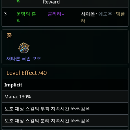
적
Reward
3
운명의 흔
클라리사
사이온
·
쉐도우
·
템플
적
러
종
재빠른 낙인 보조
Level Effect /40
Implicit
Mana: 130%
보조 대상 스킬의 부착 지속시간
65
% 감폭
보조 대상 스킬의 분리 지속시간
65
% 감폭