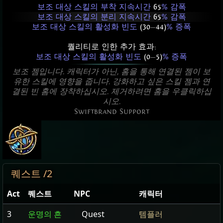
보조 대상 스킬의 부착 지속시간
65
% 감폭
보조 대상 스킬의 분리 지속시간
65
% 감폭
보조 대상 스킬의 활성화 빈도
(30
—
44)
% 증폭
퀄리티로 인한 추가 효과:
보조 대상 스킬의 활성화 빈도
(0
—
5)
% 증폭
보조 젬입니다. 캐릭터가 아닌, 홈을 통해 연결된 젬이 보
유한 스킬에 영향을 줍니다. 강화하고 싶은 스킬 젬과 연
결된 빈 홈에 장착하십시오. 제거하려면 홈을 우클릭하십
시오.
Swiftbrand Support
퀘스트 /2
Act
퀘스트
NPC
캐릭터
3
운명의 흔
Quest
템플러