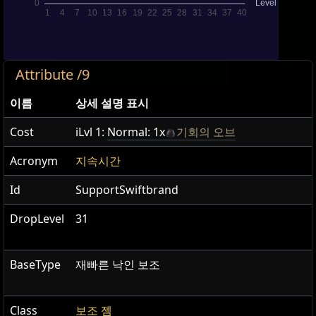
Attribute /9
이름
상세 설명 표시
Cost
iLvl 1:
Normal: 1x
기회의 오브
Acronym
지속시간
Id
SupportSwiftbrand
DropLevel
31
BaseType
재빠른 낙인 보조
Class
보조 젬