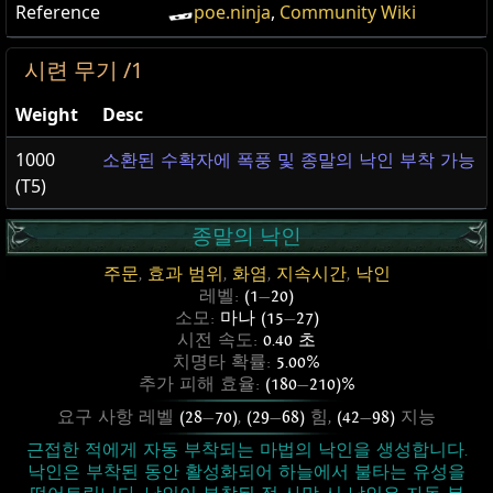
Reference
poe.ninja
,
Community Wiki
시련 무기 /1
Weight
Desc
1000
소환된 수확자에 폭풍 및 종말의 낙인 부착 가능
(T5)
종말의 낙인
주문
,
효과 범위
,
화염
,
지속시간
,
낙인
레벨:
(1
—
20)
소모:
마나 (15
—
27)
시전 속도:
0.40 초
치명타 확률:
5.00%
추가 피해 효율:
(180
—
210)%
요구 사항 레벨
(28
—
70)
,
(29
—
68)
힘,
(42
—
98)
지능
근접한 적에게 자동 부착되는 마법의 낙인을 생성합니다.
낙인은 부착된 동안 활성화되어 하늘에서 불타는 유성을