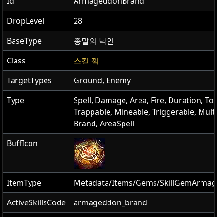
Id
ArmageddonBrand
DropLevel
28
BaseType
종말의 낙인
Class
스킬 젬
TargetTypes
Ground, Enemy
Type
Spell, Damage, Area, Fire, Duration, To
Trappable, Mineable, Triggerable, Multi
Brand, AreaSpell
BuffIcon
ItemType
Metadata/Items/Gems/SkillGemArma
ActiveSkillsCode
armageddon_brand