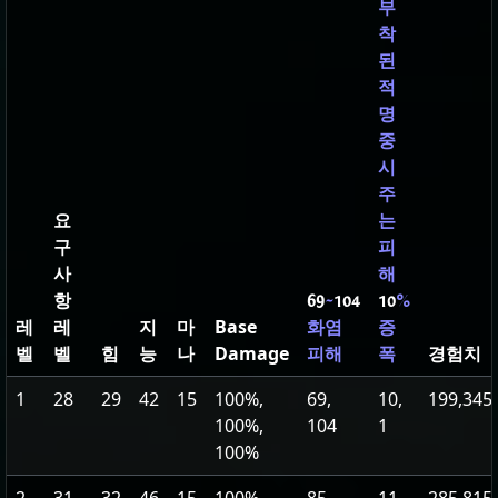
부
착
된
적
명
중
시
주
요
는
구
피
사
해
항
69
~
104
10
%
레
레
지
마
Base
화염
증
벨
벨
힘
능
나
Damage
경험치
피해
폭
1
28
29
42
15
100%,
69,
10,
199,345
100%,
104
1
100%