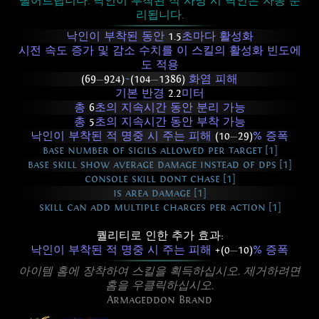
떨어트립니다. 낙인이 부착된 적 사망 시 낙인은 자동 분
리됩니다.
낙인이 부착된 동안
1.5
초마다 활성화
시전 속도 증가 및 감소 수치를 이 스킬의 활성화 빈도에
도 적용
(69
—
924)
~
(104
—
1386)
화염 피해
기본 반경
2.2
미터
총
6
초의 지속시간 동안 분리 가능
총
5
초의 지속시간 동안 부착 가능
낙인이 부착된 적 명중 시 주는 피해
(10
—
29)
% 증폭
base number of sigils allowed per target [1]
base skill show average damage instead of dps [1]
console skill dont chase [1]
is area damage [1]
skill can add multiple charges per action [1]
퀄리티로 인한 추가 효과:
낙인이 부착된 적 명중 시 주는 피해
+(0
—
10)
% 증폭
아이템 홈에 장착하여 스킬을 획득하십시오. 제거하려면
홈을 우클릭하십시오.
Armageddon Brand