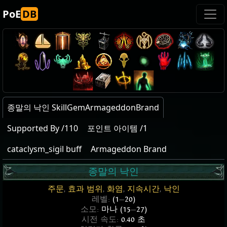
PoE
DB
종말의 낙인 SkillGemArmageddonBrand
Supported By /110
포인트 아이템 /1
cataclysm_sigil buff
Armageddon Brand
종말의 낙인
주문
,
효과 범위
,
화염
,
지속시간
,
낙인
레벨:
(1
—
20)
소모:
마나 (15
—
27)
시전 속도:
0.40 초