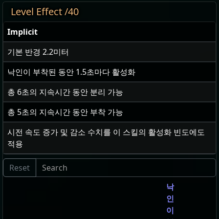
Level Effect /40
Implicit
기본 반경
2.2
미터
낙인이 부착된 동안
1.5
초마다 활성화
총
6
초의 지속시간 동안 분리 가능
총
5
초의 지속시간 동안 부착 가능
시전 속도 증가 및 감소 수치를 이 스킬의 활성화 빈도에도
적용
낙
인
이