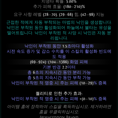
치명타 확률:
5.00%
추가 피해 효율:
(180
—
210)%
요구 사항 레벨
(28
—
70)
,
(29
—
68)
힘,
(42
—
98)
지능
근접한 적에게 자동 부착되는 마법의 낙인을 생성합니다.
낙인은 부착된 동안 활성화되어 하늘에서 불타는 유성을
떨어트립니다. 낙인이 부착된 적 사망 시 낙인은 자동 분
리됩니다.
낙인이 부착된 동안
1.5
초마다 활성화
시전 속도 증가 및 감소 수치를 이 스킬의 활성화 빈도에
도 적용
(69
—
924)
~
(104
—
1386)
화염 피해
기본 반경
2.2
미터
총
6
초의 지속시간 동안 분리 가능
총
5
초의 지속시간 동안 부착 가능
낙인이 부착된 적 명중 시 주는 피해
(10
—
29)
% 증폭
퀄리티로 인한 추가 효과:
낙인이 부착된 적 명중 시 주는 피해
+(0
—
10)
% 증폭
아이템 홈에 장착하여 스킬을 획득하십시오. 제거하려면
홈을 우클릭하십시오.
Armageddon Brand