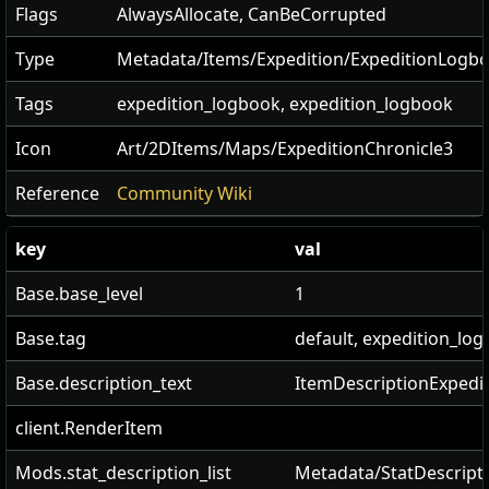
Flags
AlwaysAllocate
,
CanBeCorrupted
Type
Metadata/Items/Expedition/ExpeditionLogb
Tags
expedition_logbook, expedition_logbook
Icon
Art/2DItems/Maps/ExpeditionChronicle3
Reference
Community Wiki
key
val
Base.base_level
1
Base.tag
default, expedition_lo
Base.description_text
ItemDescriptionExpedi
client.RenderItem
Mods.stat_description_list
Metadata/StatDescripti