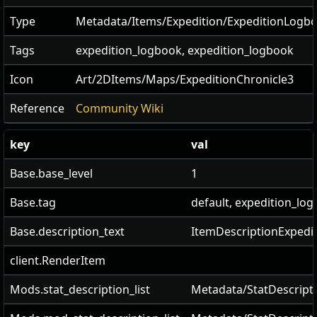
Type
Metadata/Items/Expedition/ExpeditionLogb
Tags
expedition_logbook, expedition_logbook
Icon
Art/2DItems/Maps/ExpeditionChronicle3
Reference
Community Wiki
key
val
Base.base_level
1
Base.tag
default, expedition_lo
Base.description_text
ItemDescriptionExpedi
client.RenderItem
Mods.stat_description_list
Metadata/StatDescripti