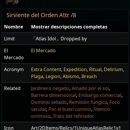
Sirviente del Orden Attr /8
Nombre
Mostrar descripciones completas
Limit
「Atlas Idol」Dropped by
El
El Mercado
Mercado
Acronym
Extra Content
,
Expedition
,
Ritual
,
Delirium
,
Plaga
,
Legion
,
Abismo
,
Breach
Related
Jardinero negado
,
Amado por el sol
,
Barrera dimensional
,
Embargo comercial
,
Dominio sellado
,
Remisión fúngica
,
Foco
secular
,
Por el buen camino
,
Silencio
ominoso
,
Trato del refinador
Icon
Art/2DItems/Relics/1UniqueAtlasRelic1x1