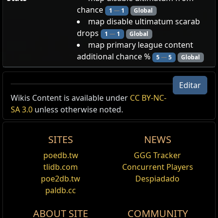
chance
1
—
1
Global
map disable ultimatum scarab
drops
1
—
1
Global
map primary league content
additional chance %
5
—
5
Global
Editar
Sirviente del Orden
Wikis Content is available under
CC BY-NC-
SA 3.0
unless otherwise noted.
Tus mapas no tienen ninguna probabilidad de
contener un encuentro de Ultimatum
Los escarabajos que encuentras en tus mapas no
SITES
NEWS
pueden ser escarabajos de Ultimatum
Tus mapas tienen un
+2
% de probabilidad de
poedb.tw
GGG Tracker
contener otro contenido adicional
tlidb.com
Concurrent Players
que se puede desactivar mediante las pasivas del Atlas
poe2db.tw
Despiadado
(Los abismos, los encuentros de Blight, las fisuras,
los encuentros de Expedition, los encuentros de
paldb.cc
Legion, los mercenarios, los espejos de delirio, los
depósitos de mineral, los altares de Ritual, el Huerto
ABOUT SITE
COMMUNITY
sagrado, los alijos del contrabandista y los