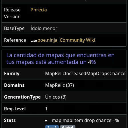
Release
Phrecia
Version
BaseType
Ídolo menor
Reference
poe.ninja
,
Community Wiki
La cantidad de mapas que encuentras en
tus mapas está aumentada un
4
%
Family
MapRelicIncreasedMapDropsChance
Domains
MapRelic (37)
GenerationType
Únicos (3)
Req. level
1
Stats
map map item drop chance +%
2
—
2
Global