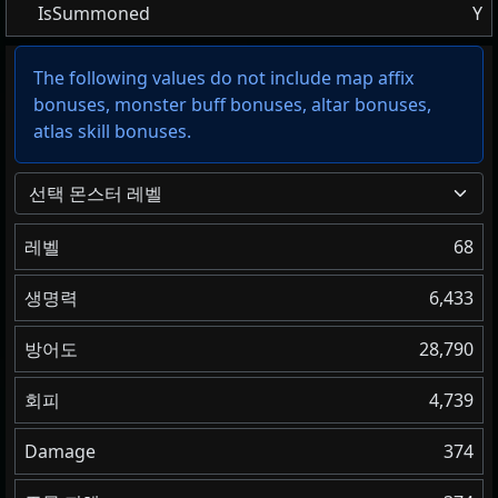
IsSummoned
Y
The following values do not include map affix
bonuses, monster buff bonuses, altar bonuses,
atlas skill bonuses.
선택 몬스터 레벨
레벨
68
생명력
6,433
방어도
28,790
회피
4,739
Damage
374