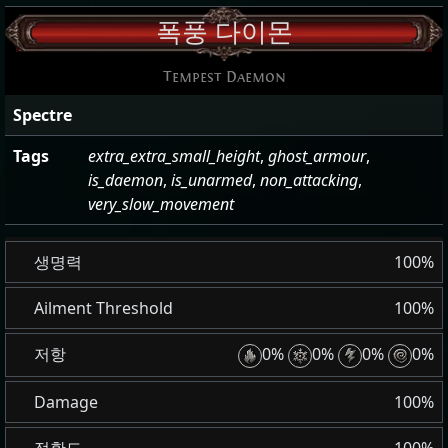
폭풍 다이몬
Tempest Daemon
Spectre
Tags
extra_extra_small_height
,
ghost_armour
,
is_daemon
,
is_unarmed
,
non_attacking
,
very_slow_movement
생명력
100%
Ailment Threshold
100%
저항
0%
0%
0%
0%
Damage
100%