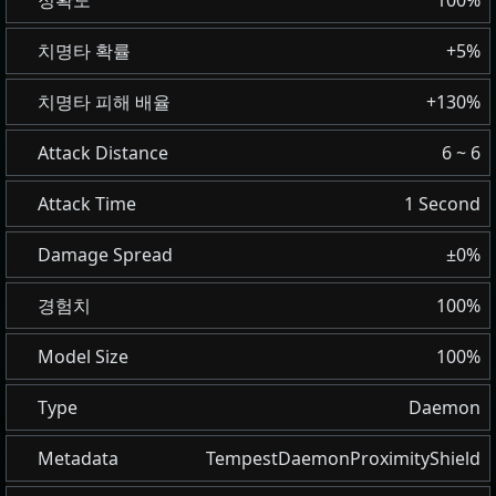
정확도
100%
치명타 확률
+5%
치명타 피해 배율
+130%
Attack Distance
6 ~ 6
Attack Time
1 Second
Damage Spread
±0%
경험치
100%
Model Size
100%
Type
Daemon
Metadata
TempestDaemonProximityShield