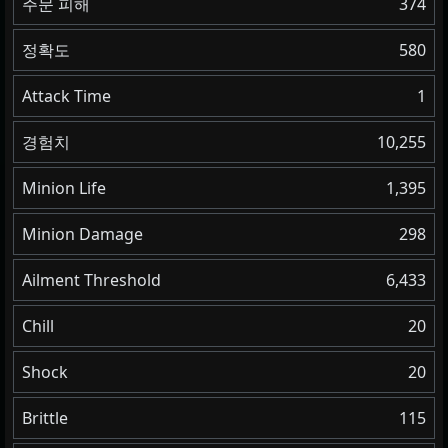
주문 피해
374
정확도
580
Attack Time
1
경험치
10,255
Minion Life
1,395
Minion Damage
298
Ailment Threshold
6,433
Chill
20
Shock
20
Brittle
115