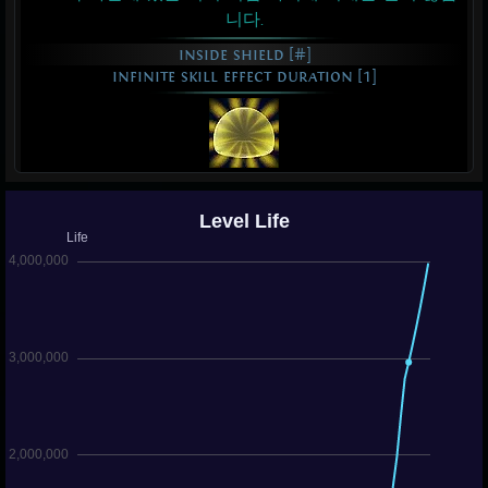
니다.
inside shield [#]
infinite skill effect duration [1]