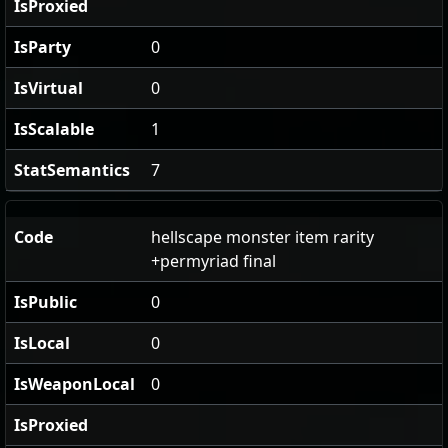
IsProxied
IsParty
0
IsVirtual
0
IsScalable
1
StatSemantics
7
Code
hellscape monster item rarity
+permyriad final
IsPublic
0
IsLocal
0
IsWeaponLocal
0
IsProxied