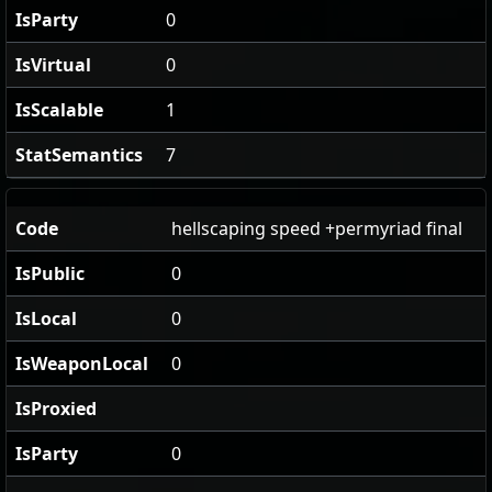
IsParty
0
IsVirtual
0
IsScalable
1
StatSemantics
7
Code
hellscaping speed +permyriad final
IsPublic
0
IsLocal
0
IsWeaponLocal
0
IsProxied
IsParty
0