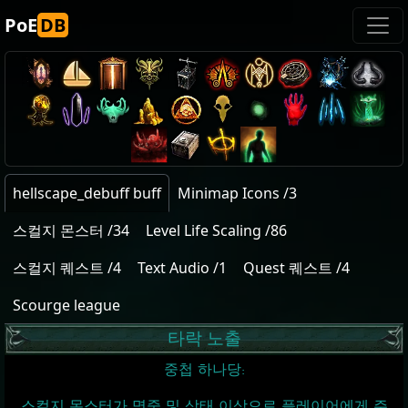
PoE
DB
hellscape_debuff buff
Minimap Icons /3
스컬지 몬스터 /34
Level Life Scaling /86
스컬지 퀘스트 /4
Text Audio /1
Quest 퀘스트 /4
Scourge league
타락 노출
중첩 하나당:
스컬지 몬스터가 명중 및 상태 이상으로 플레이어에게 주