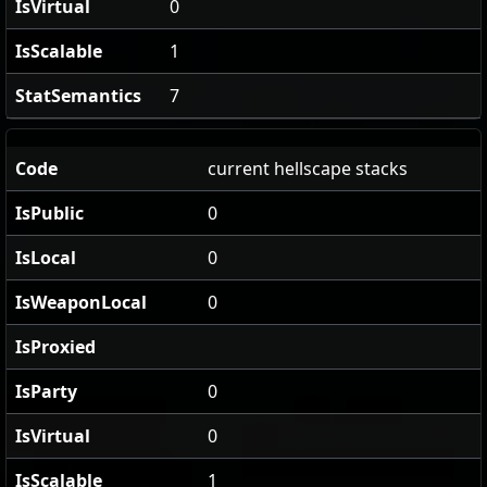
IsVirtual
0
IsScalable
1
StatSemantics
7
Code
current hellscape stacks
IsPublic
0
IsLocal
0
IsWeaponLocal
0
IsProxied
IsParty
0
IsVirtual
0
IsScalable
1