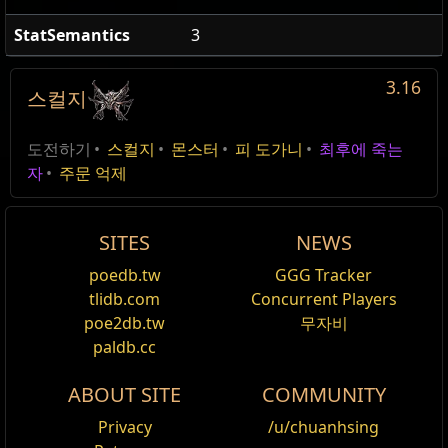
StatSemantics
3
3.16
스컬지
HellscapeFleshBoss
이계 엿보기
이계 엿보기
Type
Scourge league
이름
수량
편집
MasterQuest
MasterQuest
도전하기
스컬지
몬스터
피 도가니
최후에 죽는
HellscapeDemonBoss
이름
레벨
Damage%
생명력
생명력%
Spectre
1장
Scourge
1장
최후에 죽는 자
30
자
주문 억제
Announcement
HellscapePaleBoss
보상:
보상:
피 도가니
피 도가니
증오의 목자 크타쉬
1
%
정체불명의 이방인이 레이클라스트에 찾아왔습니다. 마을에
정체불명의 이방인이 레이클라스트에 찾아왔습니다. 마을에
SITES
NEWS
서 그녀와 대화하십시오.
서 그녀와 대화하십시오.
악마 하피
2
%
피의 갈증
피의 갈증
poedb.tw
GGG Tracker
악마 몰이꾼
3
%
MasterQuest
MasterQuest
tlidb.com
Concurrent Players
1장
1장
poe2db.tw
무자비
악마 임프
4
%
paldb.cc
피 도가니에 아이템을 넣을 공간이 있는 듯합니다. 도가니 안
피 도가니에 아이템을 넣을 공간이 있는 듯합니다. 도가니 안
악마 야수
5
%
에 장비를 하나 넣으십시오.
에 장비를 하나 넣으십시오.
ABOUT SITE
COMMUNITY
뒤틀린 꿈
뒤틀린 꿈
악마 망령
6
%
Privacy
/u/chuanhsing
MasterQuest
MasterQuest