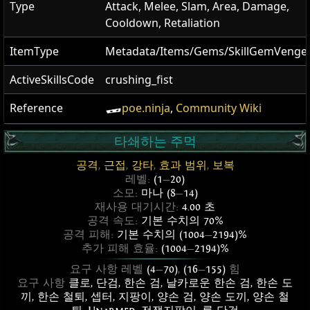
Type
Attack, Melee, Slam, Area, Damage,
Cooldown, Retaliation
ItemType
Metadata/Items/Gems/SkillGemVenge
ActiveSkillsCode
crushing_fist
Reference
poe.ninja
,
Community Wiki
타쇄하는 주먹
공격
,
근접
,
강타
,
효과 범위
,
보복
레벨:
(1
—
20)
소모:
마나 (8
—
14)
재사용 대기시간:
4.00 초
공격 속도:
기본 수치의 70%
공격 피해:
기본 수치의 (1004
—
2194)%
추가 피해 효율:
(1004
—
2194)%
요구 사항 레벨
(4
—
70)
,
(16
—
155)
힘
요구 사항
클로
,
단검
,
한손 검
,
날카로운 한손 검
,
한손 도
끼
,
한손 철퇴
,
셉터
,
지팡이
,
양손 검
,
양손 도끼
,
양손 철