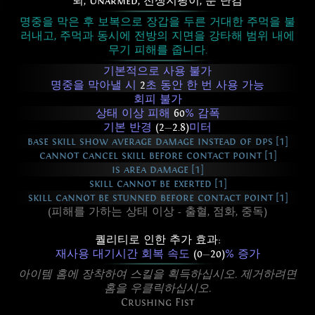
퇴
,
Unarmed
,
전쟁지팡이
,
룬 단검
명중을 막은 후 보복으로 장갑을 두른 거대한 주먹을 불
러내고, 주먹과 동시에 전방의 지면을 강타해 범위 내에
무기 피해를 줍니다.
기본적으로 사용 불가
명중을 막아낼 시
2
초 동안 한 번 사용 가능
회피 불가
상태 이상 피해
60
% 감폭
기본 반경
(2
—
2.8)
미터
base skill show average damage instead of dps [1]
cannot cancel skill before contact point [1]
is area damage [1]
skill cannot be exerted [1]
skill cannot be stunned before contact point [1]
(피해를 가하는 상태 이상 - 출혈, 점화, 중독)
퀄리티로 인한 추가 효과:
재사용 대기시간 회복 속도
(0
—
20)
% 증가
아이템 홈에 장착하여 스킬을 획득하십시오. 제거하려면
홈을 우클릭하십시오.
Crushing Fist