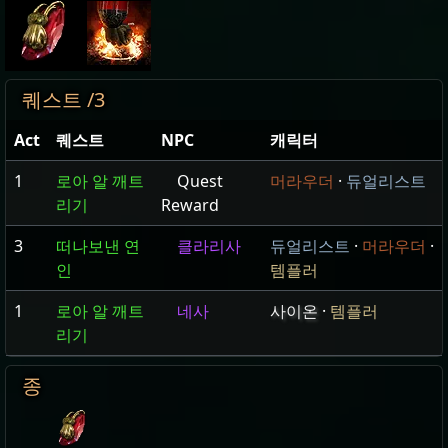
퀘스트 /3
Act
퀘스트
NPC
캐릭터
1
로아 알 깨트
Quest
머라우더
·
듀얼리스트
리기
Reward
3
떠나보낸 연
클라리사
듀얼리스트
·
머라우더
·
인
템플러
1
로아 알 깨트
네사
사이온
·
템플러
리기
종