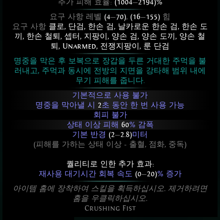
추가 피해 효율:
(1004
—
2194)%
요구 사항 레벨
(4
—
70)
,
(16
—
155)
힘
요구 사항
클로
,
단검
,
한손 검
,
날카로운 한손 검
,
한손 도
끼
,
한손 철퇴
,
셉터
,
지팡이
,
양손 검
,
양손 도끼
,
양손 철
퇴
,
Unarmed
,
전쟁지팡이
,
룬 단검
명중을 막은 후 보복으로 장갑을 두른 거대한 주먹을 불
러내고, 주먹과 동시에 전방의 지면을 강타해 범위 내에
무기 피해를 줍니다.
기본적으로 사용 불가
명중을 막아낼 시
2
초 동안 한 번 사용 가능
회피 불가
상태 이상 피해
60
% 감폭
기본 반경
(2
—
2.8)
미터
(피해를 가하는 상태 이상 - 출혈, 점화, 중독)
퀄리티로 인한 추가 효과:
재사용 대기시간 회복 속도
(0
—
20)
% 증가
아이템 홈에 장착하여 스킬을 획득하십시오. 제거하려면
홈을 우클릭하십시오.
Crushing Fist