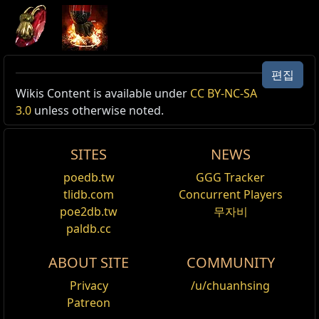
편집
Active Type: Attack, Melee, Slam, Area, Damage,
Wikis Content is available under
포기
CC BY-NC-SA
에조미어 거대 방패
Cooldown, Retaliation
3.0
unless otherwise noted.
요구 사항 레벨
64
,
159
힘
생명력 최대치
+(30
—
40)
Reset
방어도
(165
—
205)
% 증가
SITES
NEWS
생명력 최대치
+(65
—
80)
화염 피해 추가 보조
막아낼 시 생명력
(250
—
500)
회복
poedb.tw
GGG Tracker
적을 명중하는 모든 스킬에 적용됩니다.
막기 확률
+6
%
tlidb.com
Concurrent Players
poe2db.tw
무자비
영감 보조
paldb.cc
모든 스킬에 적용됩니다. 소환수, 토템, 덫, 지뢰는 영감
충전을 획득할 수 없습니다.
ABOUT SITE
COMMUNITY
밀어내기 보조
Privacy
/u/chuanhsing
적을 명중하는 모든 스킬에 적용됩니다.
Patreon
생명력 흡수 보조