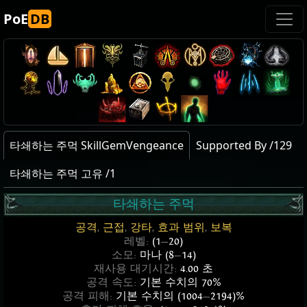
PoE
DB
타쇄하는 주먹 SkillGemVengeance
Supported By /129
타쇄하는 주먹 고유 /1
타쇄하는 주먹
공격
,
근접
,
강타
,
효과 범위
,
보복
레벨:
(1
—
20)
소모:
마나 (8
—
14)
재사용 대기시간:
4.00 초
공격 속도:
기본 수치의 70%
공격 피해:
기본 수치의 (1004
—
2194)%