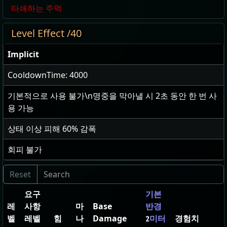
타쇄하는 주먹
Level Effect /40
Implicit
CooldownTime: 4000
기본적으로 사용 불가\n명중을 막아낼 시
2
초 동안 한 번 사
용 가능
상태 이상 피해
60
% 감폭
회피 불가
요구
기본
레
사항
마
Base
반경
벨
레벨
힘
나
Damage
경험치
2
미터