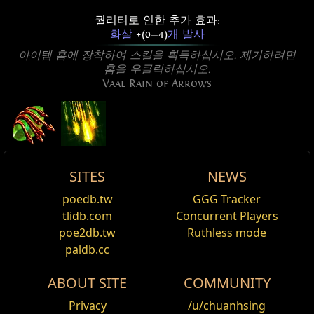
퀄리티로 인한 추가 효과:
화살
+(0
—
4)
개 발사
아이템 홈에 장착하여 스킬을 획득하십시오. 제거하려면
홈을 우클릭하십시오.
Vaal Rain of Arrows
화살비
SITES
NEWS
재사용 대기시간:
8.00 초
Active Type: Attack, RangedAttack, Area,
에메랄드 화살비 이펙트
이름
Vaal Rain of Arrows
Damage%
생명력%
Spectre
poedb.tw
GGG Tracker
Edit
공격 피해:
기본 수치의 65%
ProjectileSpeed, ProjectileNumber, Totemable,
화살비 스킨
,
에메랄드
추가 피해 효율:
65%
tlidb.com
Concurrent Players
Trappable, Mineable, Vaal, Rain
Cost:
오라 그린게이트
15
For the non-Vaal counterpart, see
Rain of Arrows
.
poe2db.tw
Ruthless mode
다수의 화살을 허공에 쏘아 잠시 후 대상 지점부터 차례
화살비에 초록색 귀신 스킨을 적용합니다.
paldb.cc
로 떨어지며 사방으로 퍼져나갑니다. 각각의 화살은 주변
레인저의 그늘
Reset
Vaal Rain of Arrows is a vaal bow attack that fires
지역에 피해를 줍니다. 범위 내에 적이 있을 경우 화살의
천공의 화살비 이펙트
multiple sequential volleys of arrows into the air to
절반은 곧장 적에게 날아갑니다.
전투닭 돌부리
ABOUT SITE
COMMUNITY
화염 피해 추가 보조
화살비 스킨
,
천공
hit enemies in the targeted area. Enemies hit by the
적을 명중하는 모든 스킬에 적용됩니다.
추가 화살
10
개 발사
Cost:
120
Privacy
/u/chuanhsing
skill are maimed for greatly reduced movement
공격 속도
33
% 감폭