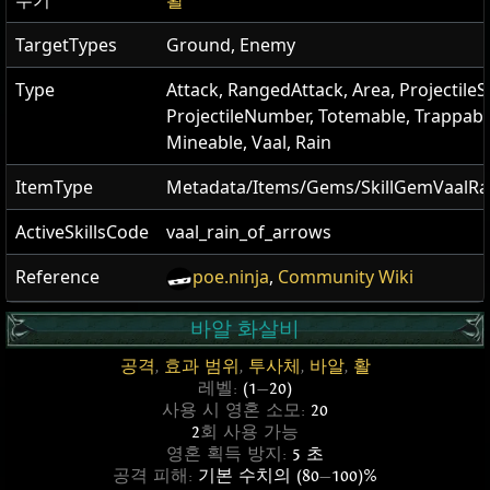
무기
활
TargetTypes
Ground, Enemy
Type
Attack, RangedAttack, Area, Projectile
ProjectileNumber, Totemable, Trappabl
Mineable, Vaal, Rain
ItemType
Metadata/Items/Gems/SkillGemVaalRa
ActiveSkillsCode
vaal_rain_of_arrows
Reference
poe.ninja
,
Community Wiki
바알 화살비
공격
,
효과 범위
,
투사체
,
바알
,
활
레벨:
(1
—
20)
사용 시 영혼 소모:
20
2
회 사용 가능
영혼 획득 방지:
5 초
공격 피해:
기본 수치의 (80
—
100)%