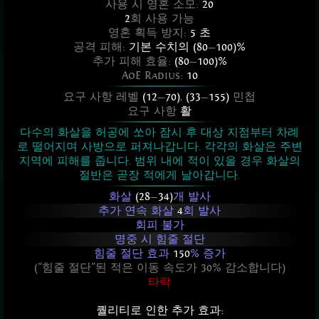
사용 시 영혼 소모:
20
2
회 사용 가능
영혼 획득 방지:
5 초
공격 피해:
기본 수치의 (80
—
100)%
추가 피해 효율:
(80
—
100)%
AoE Radius:
10
요구 사항 레벨
(12
—
70)
,
(33
—
155)
민첩
요구 사항
활
다수의 화살을 허공에 쏘아 잠시 후 대상 지점부터 차례
로 떨어지며 사방으로 퍼져나갑니다. 각각의 화살은 주변
지역에 피해를 줍니다. 범위 내에 적이 있을 경우 화살의
절반은 곧장 적에게 날아갑니다.
화살
(28
—
34)
개 발사
추가 연속 화살
4
회 발사
회피 불가
명중 시 힘줄 절단
힘줄 절단 효과
150
% 증가
("힘줄 절단"된 적은 이동 속도가 30% 감소합니다)
타락
퀄리티로 인한 추가 효과: