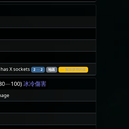
l has X sockets
2
—
2
地區
— 無法使用的值
80
—
100)
冰冷傷害
mage