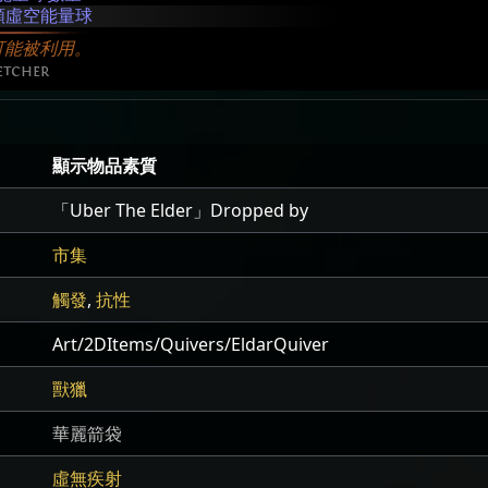
 顆虛空能量球
可能被利用。
etcher
顯示物品素質
「Uber The Elder」Dropped by
市集
觸發
,
抗性
Art/2DItems/Quivers/EldarQuiver
獸獵
華麗箭袋
虛無疾射