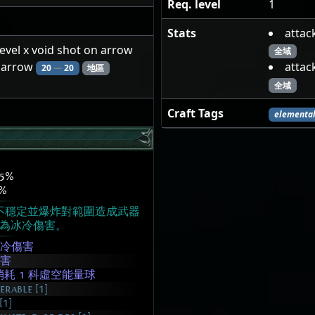
Req. level
1
Stats
atta
 level x void shot on arrow
全域
d arrow
atta
20
—
20
地區
全域
Craft Tags
elementa
5%
%
不穩定並爆炸對範圍造成武器
為冰冷傷害。
冰冷傷害
傷害
耗 1 科虛空能量球
erable [1]
[1]