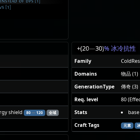
nstead of dps [1]
s [1]
+(20
—
30)
% 冰冷抗性
d
Family
ColdRes
Domains
物品 (1)
GenerationType
傳奇 (3)
Req. level
80 (Effec
gy shield
Stats
base
80
—
120
全域
Craft Tags
元素