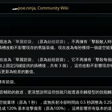
poe.ninja
,
Community Wiki
底改為「
華麗箭袋
」（原為
始祖箭袋
）。不再擁有「擊殺敵人時獲得
與插槽改動不影響現存的舊版裝備。現在改為每秒獲得一個虛空能量球
在改為「華麗箭袋」（原為始祖箭袋）。它不再擁有「擊殺每個敵人時獲
（加上固定詞綴提供的插槽後，共有 3 個）。這些改動不影響現
聖石更新為較差的數值。
稀有箭袋。
音輔助的敘述，更清楚說明這些技能只能透過非觸發型的技能觸
虛空能量球（原為 1 秒），虛無疾射冷卻時間由 0.5 秒調整為 0
造成 120% 基本攻擊傷害（原為100%）。這將影響所有版本的