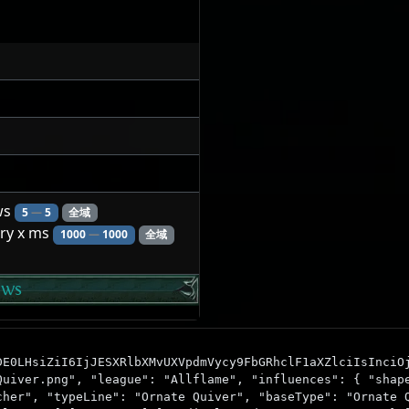
ws
5
—
5
全域
ery x ms
1000
—
1000
全域
ows
DE0LHsiZiI6IjJESXRlbXMvUXVpdmVycy9FbGRhclF1aXZlciIsInciO
Quiver.png", "league": "Allflame", "influences": { "shap
cher", "typeLine": "Ornate Quiver", "baseType": "Ornate 