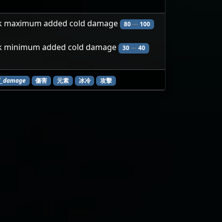
ck maximum added cold damage
80
—
100
ck minimum added cold damage
30
—
40
l_damage
傷害
元素
冰冷
攻擊