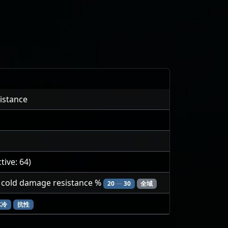
istance
tive: 64)
 cold damage resistance %
20
—
30
全域
冰冷
抗性