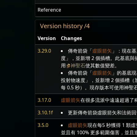
Reference
Version history /4
Version
Changes
3.29.0
傳奇箭袋「
虛眼箭矢
」：現在基
度」，並新增 2 個插槽。此基底
用
神聖石
使其數值變差。
傳奇箭袋「
虛眼箭矢
」的基底現
投射物速度」，並新增 2 個插槽
每 0.5 秒）。現存版本可使用神
3.17.0
虛眼箭矢
在很多流派中遠遠超過了
3.10.1f
更新傳奇箭袋虛眼箭矢和法術回
3.5.0
虛眼箭矢
現在每5 秒獲得 1 顆
並且有 100% 更多範圍傷害，並且