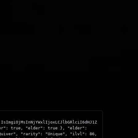
jIsImgiOjMsInNjYWxlIjoxLCJlbGRlciI6dHJ1Z
er": true, "elder": true }, "elder":
Quiver", "rarity": "Unique", "ilvl": 86,