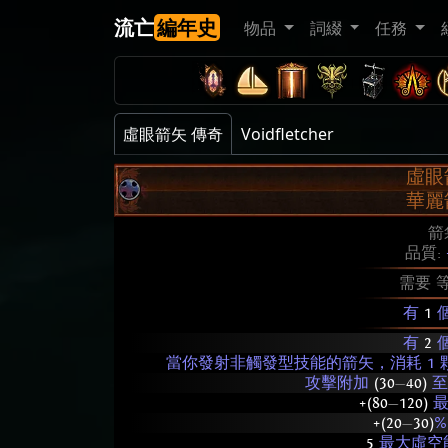
流亡
編年史
物品
詞綴
任務
虛眼箭矢 傳奇
Voidfletcher
虛眼
華麗
箭
品質:
需要 
有
1
有
2
當你發射非觸發型技能的箭矢，消耗 1
攻擊附加
(30
—
40)
+(80
—
120)
最
+(20
—
30)
%
5
最大虛空