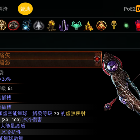
經濟
贊助
PoE2
箭矢
箭袋
袋
+20%
等級
64
個插槽
個插槽
 顆虛空能量球，觸發等級
20
的
虛無疾射
至
(80
—
100)
冰冷傷害
大能量護盾
 冰冷抗性
能量球數量