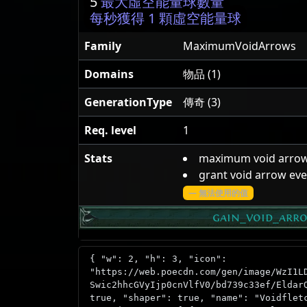
5
最大虛空能量球數量
每秒獲得 1 顆虛空能量球
Family
MaximumVoidArrows
Domains
物品 (1)
GenerationType
傳奇 (3)
Req. level
1
Stats
maximum void arro
grant void arrow ev
— 無法使用的值
gain_void_arr
{ "w": 2, "h": 3, "icon":
"https://web.poecdn.com/gen/image/WzI1L
Swic2hhcGVyIjp0cnVlfV0/bd739c33ef/Eldar
true, "shaper": true, "name": "Voidflet