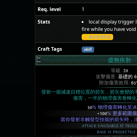
Req. level
1
Stats
local display trigger
fire while you have voi
— 無法使用的值
Craft Tags
skill
虛無疾射
等級:
20
攻擊傷害:
基礎的 6
附加傷害效用:
65
發射一個減速目標位置的箭矢，箭矢會變的
傷害，一半的物理傷害會轉化
50
% 物理傷害轉化至
+100
% 更多範圍
當你發射非觸發型技能的箭矢時，消
attack unusable if trigg
base is projectile 