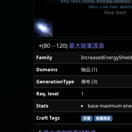
base skill show average damage i
skill can fire arrow
Void Shot
+(80
—
120)
最大能量護盾
Family
IncreasedEnergyShiel
Domains
物品 (1)
GenerationType
傳奇 (3)
Req. level
1
Stats
base maximum ener
Craft Tags
防禦
能量護盾