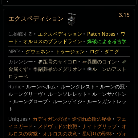
3.15
エクスペディション
Expedition's End
編集
に挑戦する
エクスペディション
Patch Notes
ワ
ード
オルロスのブラッドライン
爆破による考古学
Version history
NPCs
グウェネン
トゥージェン
ログ
ダニグ
Version
Changes
カレンシー
距骨のサイコロ
異国のコイン
金属くず
副葬品のメダリオン
ルーンのアスト
3.12.0
Introduced to the game.
ロラーベ
Runic
ルーンヘルム
ルーンクレスト
ルーンの冠
ルーングリーヴ
ルーンソレレット
ルーンサバトン
Wikis Content is available under
CC BY-NC-SA 3.0
ルーングローブ
ルーンゲイジ
ルーンガントレッ
unless otherwise noted.
ト
Uniques
カディガンの冠
途切れぬ輪の秘薬
フェ
イスガード
メドヴェドの挑戦
ナイトグリップ
オ
ルロスの突撃
オルロスの決意
星明りの聖杯
ヴォ