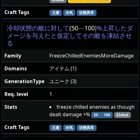
Craft Tags
元素
冷気
状態異常
冷却状態の敵に対して
(50
—
100)
%上昇したダ
メージを与えたと仮定してその敵を凍結させ
る
Family
FreezeChilledEnemiesMoreDamage
Domains
アイテム (1)
GenerationType
ユニーク (3)
Req. level
1
Stats
freeze chilled enemies as though
dealt damage +%
50
—
100
Global
Craft Tags
元素
冷気
状態異常