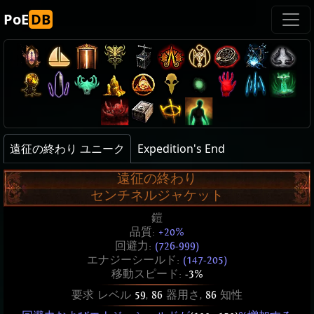
PoE
DB
遠征の終わり ユニーク
Expedition's End
遠征の終わり
センチネルジャケット
鎧
品質:
+20%
回避力:
(726-999)
エナジーシールド:
(147-205)
移動スピード:
-3%
要求 レベル
59
,
86
器用さ,
86
知性