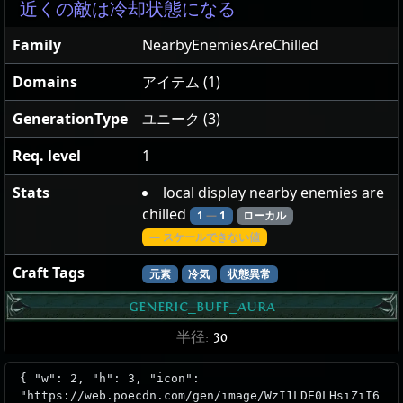
近くの敵は冷却状態になる
Family
NearbyEnemiesAreChilled
Domains
アイテム (1)
GenerationType
ユニーク (3)
Req. level
1
Stats
local display nearby enemies are
chilled
1
—
1
ローカル
— スケールできない値
Craft Tags
元素
冷気
状態異常
generic_buff_aura
半径:
30
{ "w": 2, "h": 3, "icon":
"https://web.poecdn.com/gen/image/WzI1LDE0LHsiZiI6