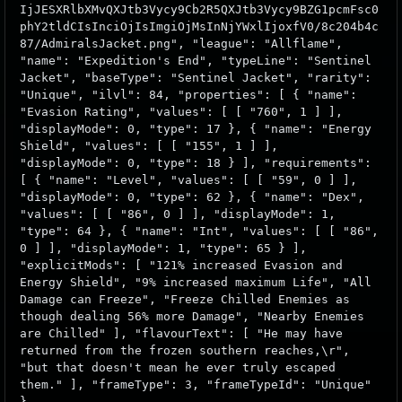
IjJESXRlbXMvQXJtb3Vycy9Cb2R5QXJtb3Vycy9BZG1pcmFsc0
phY2tldCIsInciOjIsImgiOjMsInNjYWxlIjoxfV0/8c204b4c
87/AdmiralsJacket.png", "league": "Allflame",
"name": "Expedition's End", "typeLine": "Sentinel
Jacket", "baseType": "Sentinel Jacket", "rarity":
"Unique", "ilvl": 84, "properties": [ { "name":
"Evasion Rating", "values": [ [ "760", 1 ] ],
"displayMode": 0, "type": 17 }, { "name": "Energy
Shield", "values": [ [ "155", 1 ] ],
"displayMode": 0, "type": 18 } ], "requirements":
[ { "name": "Level", "values": [ [ "59", 0 ] ],
"displayMode": 0, "type": 62 }, { "name": "Dex",
"values": [ [ "86", 0 ] ], "displayMode": 1,
"type": 64 }, { "name": "Int", "values": [ [ "86",
0 ] ], "displayMode": 1, "type": 65 } ],
"explicitMods": [ "121% increased Evasion and
Energy Shield", "9% increased maximum Life", "All
Damage can Freeze", "Freeze Chilled Enemies as
though dealing 56% more Damage", "Nearby Enemies
are Chilled" ], "flavourText": [ "He may have
returned from the frozen southern reaches,\r",
"but that doesn't mean he ever truly escaped
them." ], "frameType": 3, "frameTypeId": "Unique"
}