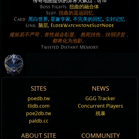
传奇地图提供的异界天赋点：0/10
Boss Fights:
扭曲的融合体
Slot:
扭曲的遥远回忆
Card:
黑白世界
,
星象学家
,
不完美的回忆
,
尘封记忆
Link:
脑层
,
ElderWatchstoneSlotNode
规矩若不严苛，兽性就会彰显。 救死扶伤，扶弱济贫，
都将化为泡影。
Twisted Distant Memory
扭曲的遥远回忆
SITES
NEWS
地图（1 阶）
扭曲的遥远回忆
扭曲的遥远回忆
Twisted Distant
poedb.tw
GGG Tracker
编辑
地图
Id:
Id:
Synthesis_MapGuardian3
Synthesis_MapGuardian3
tlidb.com
Concurrent Players
Memory
Act:
Act:
11
11
需求 等级
58
poe2db.tw
残暴
区域等级:
区域等级:
68
68
经验值加成提高
100
%
paldb.cc
首领战:
首领战:
扭曲的融合体
扭曲的融合体
Twisted Distant Memory
is a unique
Park Map
. It is
怪物等级：
81
map disallow fractured item drops [1]
map disallow fractured item drops [1]
该地图有
(3
—
5)
组额外的随机词缀
one of the five Synthesis Unique Maps. It is not on
ABOUT SITE
COMMUNITY
Twisted Distant Memory
Twisted Distant Memory
该地图有
(2
—
4)
组额外的虚空忆境全局词缀